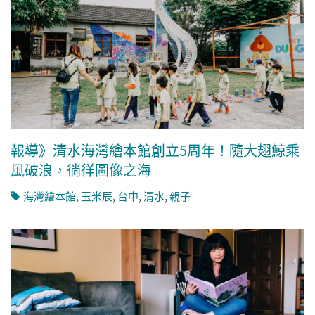
報導》清水海灣繪本館創立5周年！隨大翅鯨乘
風破浪，徜徉圖像之海
海灣繪本館
,
玉米辰
,
台中
,
清水
,
親子