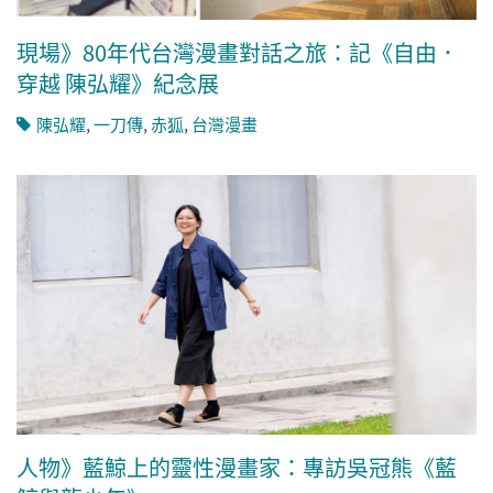
現場》80年代台灣漫畫對話之旅：記《自由．
穿越 陳弘耀》紀念展
陳弘耀
,
一刀傳
,
赤狐
,
台灣漫畫
人物》藍鯨上的靈性漫畫家：專訪吳冠熊《藍