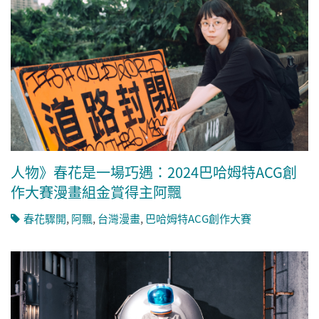
人物》春花是一場巧遇：2024巴哈姆特ACG創
作大賽漫畫組金賞得主阿飄
春花驟開
,
阿飄
,
台灣漫畫
,
巴哈姆特ACG創作大賽