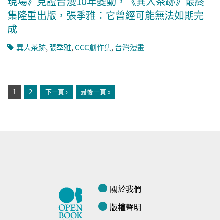
現場》見證台漫10年變動，《異人茶跡》最終
集隆重出版，張季雅：它曾經可能無法如期完
成
異人茶跡
,
張季雅
,
CCC創作集
,
台灣漫畫
頁面
1
2
下一頁 ›
最後一頁 »
關於我們
版權聲明