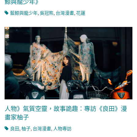
鯨與龍少年》
藍鯨與龍少年
,
吳冠熊
,
台灣漫畫
,
花蓮
人物》氣質空靈，故事詭趣：專訪《良田》漫
畫家柚子
良田
,
柚子
,
台灣漫畫
,
人物專訪