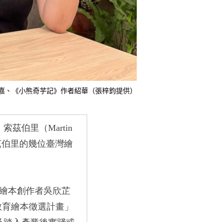
嘉、《小熊奇芋記》作者紹華（張梓鈞提供）
．索茲伯里
（Martin
茲伯里的幾位臺灣繪
繪本創作者吳欣芷
教育繪本徵選計畫」