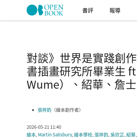
Skip to navigation
移至主內容
書評
報導
對談》世界是實踐創作
書插畫研究所畢業生 ft.
Wume）、紹華、詹
張梓鈞
（繪本創作者）
2026-05-21 11:40
繪本
,
Martin Salisbury
,
繪本學校
,
張梓鈞
,
吳欣芷
,
紹華