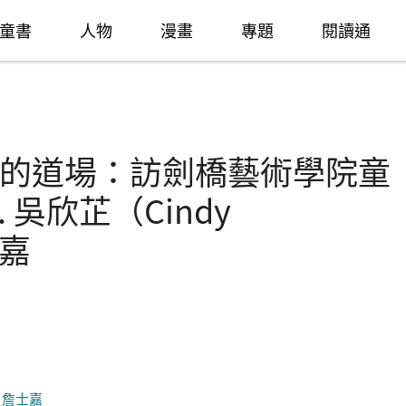
童書
人物
漫畫
專題
閱讀通
的道場：訪劍橋藝術學院童
 吳欣芷（Cindy
士嘉
,
詹士嘉