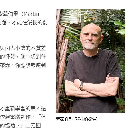
茲伯里（Martin
心主題，才能在漫長的創
與個人小誌的本質差
的抒發，腦中想到什
來講，你應該考慮到
才重新學習的事。過
依賴電腦創作，「但
索茲伯里（張梓鈞提供）
的協助。」士嘉回