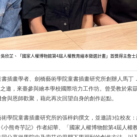
者吳欣芷、「國家人權博物館第4屆人權教育繪本徵選計畫」首獎得主詹士
童書插畫學者、劍橋藝術學院童書插畫研究所創辦人馬丁
部之邀，來臺參與繪本學校國際培力工作坊。曾受教於索
機會與恩師歡聚，藉此再次回望自身的創作起點。
藝術學院童書插畫研究所的張梓鈞撰文，並邀請
3
位校友：
《小熊奇芋記》作者紹華、「國家人權博物館第
4
屆人權