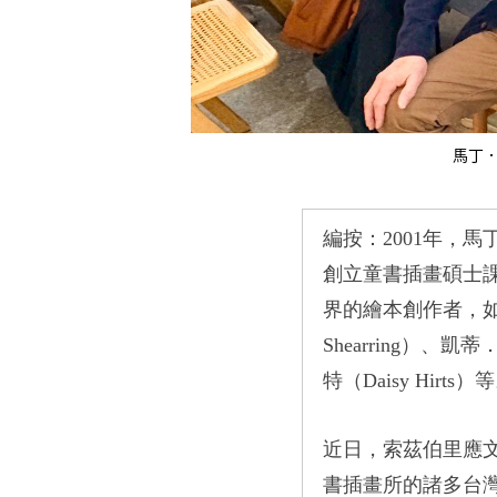
馬丁．
編按：
2001
年，馬
創立童書插畫碩士
界的繪本創作者，
Shearring）
、凱蒂
特
（Daisy Hirts）
等
近日，索茲伯里應
書插畫所的諸多台