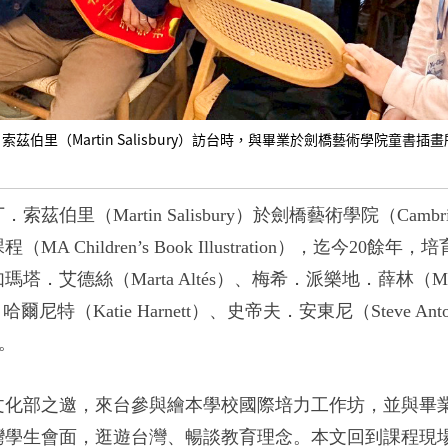
索茲伯里（Martin Salisbury）訪台時，與畢業於劍橋藝術學院童
丁．索茲伯里
（Martin Salisbury）
於劍橋藝術學院
（Cambri
課程
（MA Children’s Book Illustration）
，迄今
20
餘年，培
如瑪塔．艾德絲
（Marta Altés）
、梅希．派樂地．薛林
（Mai
．哈爾尼特
（Katie Harnett）、
史帝夫．安東尼
（Steve An
。
文化部之邀，來台參與繪本學校國際培力工作坊，並與畢
灣學生會面，逛遊台灣、暢談教育理念。本文回到課程現