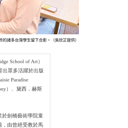
書插畫所的諸多台灣學生留下合影。（吳欣芷提供）
dge School of Art）
育出眾多活躍於出版
sie Paradise
tony）
、黛西．赫斯
業於劍橋藝術學院童
場，由曾經受教於馬