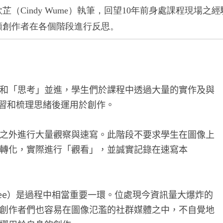
欣芷
（Cindy Wume）
執筆，回望
10
年前身處課程現場之經
領創作者在各個階段進行反思。
和「思考」並進，學生們於課程中透過大量的實作及與
斷練習和梳理思緒後運用於創作。
之外進行大量觀察與速寫。此階段不要求學生在圖像上
轉化，實際進行「觀看」，並誠實記錄在速寫本
to see）是過程中相當重要一環。位處現今資訊量大爆炸的
創作者們也容易在圖像氾濫的社群媒體之中，不自覺地