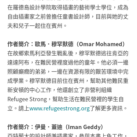
在羅德島設計學院取得插畫的藝術學士學位，成為
自由插畫家之前曾擔任童書設計師，目前與她的丈
夫和兒子一起住在賓州。
作者簡介：歐馬．穆罕默德（Omar Mohamed）
在故鄉索馬利亞發生戰亂後，穆罕默德逃往肯亞的
達達阿布，在難民營裡度過他的童年。他必須一邊
照顧癲癇的弟弟，一邊在資源有限的艱苦環境中完
成學業。穆罕默德目前住在賓州，幫助其他難民重
新安頓的中心工作，他還創立了非營利組織
Refugee Strong，幫助生活在難民營裡的學生自
立。請上
www.refugeestrong.org
了解更多資訊。
作者簡介：伊曼．蓋迪（Iman Geddy）
亞特蘭大的設計師兼插畫家，參與本書上色工作，