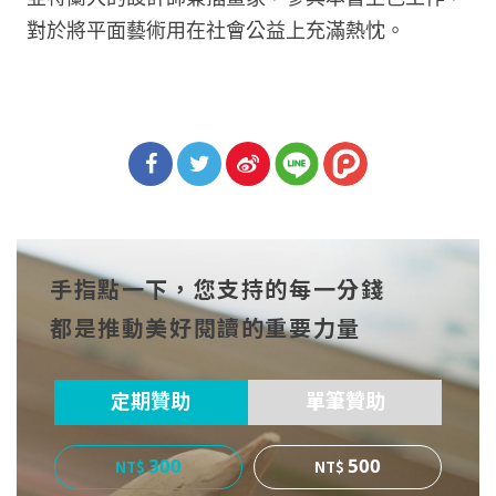
對於將平面藝術用在社會公益上充滿熱忱。
分享
分享
分享
到Fa
到T
到微
手指點一下，您支持的每一分錢
cebo
witt
博
都是推動美好閱讀的重要力量
ok
er
定期贊助
單筆贊助
300
500