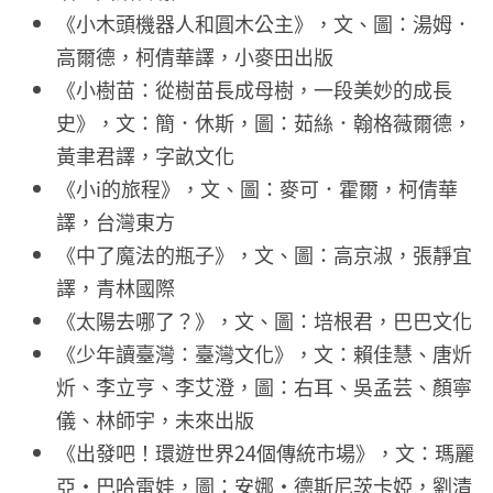
《小木頭機器人和圓木公主》，文、圖：湯姆．
高爾德，柯倩華譯，小麥田出版
《小樹苗：從樹苗長成母樹，一段美妙的成長
史》，文：簡．休斯，圖：茹絲．翰格薇爾德，
黃聿君譯，字畝文化
《小i的旅程》，文、圖：麥可．霍爾，柯倩華
譯，台灣東方
《中了魔法的瓶子》，文、圖：高京淑，張靜宜
譯，青林國際
《太陽去哪了？》，文、圖：培根君，巴巴文化
《少年讀臺灣：臺灣文化》，文：賴佳慧、唐炘
炘、李立亨、李艾澄，圖：右耳、吳孟芸、顏寧
儀、林師宇，未來出版
《出發吧！環遊世界24個傳統市場》，文：瑪麗
亞・巴哈雷娃，圖：安娜・德斯尼茨卡婭，劉清