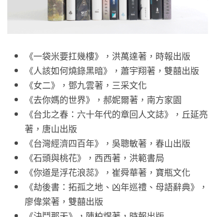
《一袋米要扛幾樓》，洪萬達著，時報出版
《人該如何燒錄黑暗》，蕭宇翔著，雙囍出版
《女二》，鄧九雲著，三采文化
《去你媽的世界》，郝妮爾著，南方家園
《台北之春：六十年代的章回人文誌》，丘延亮
著，唐山出版
《台灣經濟四百年》，吳聰敏著，春山出版
《石頭與桃花》，西西著，洪範書局
《你道是浮花浪蕊》，崔舜華著，寶瓶文化
《劫後書：拓孤之地、凶年巡禮、母語辭典》，
廖偉棠著，雙囍出版
《決鬥那天》，陳柏煜著，時報出版