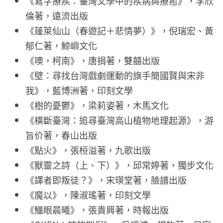
《寫字療疾：臺灣文學中的疾病與療癒》，李欣
倫著，遠流出版
《蓬萊仙山（春遊記＋悲情夢）》，倪瑞宏、黃
郁仁著，鯨嶼文化
《噢，柯南》，唐捐著，雙囍出版
《壁：尋找台灣戲劇運動的旗手簡國賢與宋非
我》，藍博洲著，印刻文學
《樹的憂鬱》，梁莉姿著，木馬文化
《橫斷臺灣：追尋臺灣高山植物地理起源》，游
旨价著，春山出版
《點火》，張桓溢著，九歌出版
《獸靈之詩（上、下）》，邱常婷著，獨步文化
《譯者即叛徒？》，宋瑛堂著，臉譜出版
《魔以》，陳淑瑤著，印刻文學
《鱷眼晨曦》，張貴興著，時報出版