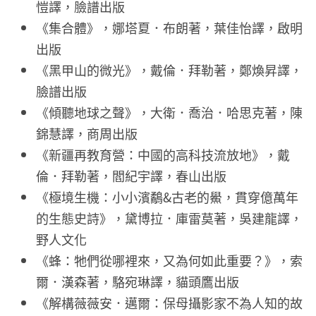
愷譯，臉譜出版
《集合體》，娜塔夏．布朗著，葉佳怡譯，啟明
出版
《黑甲山的微光》，戴倫．拜勒著，鄭煥昇譯，
臉譜出版
《傾聽地球之聲》，大衛．喬治．哈思克著，陳
錦慧譯，商周出版
《新疆再教育營：中國的高科技流放地》，戴
倫．拜勒著，閻紀宇譯，春山出版
《極境生機：小小濱鷸&古老的鱟，貫穿億萬年
的生態史詩》，黛博拉．庫雷莫著，吳建龍譯，
野人文化
《蜂：牠們從哪裡來，又為何如此重要？》，索
爾．漢森著，駱宛琳譯，貓頭鷹出版
《解構薇薇安．邁爾：保母攝影家不為人知的故