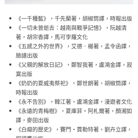
《一千種藍》，千先蘭著，胡椒筒譯，時報出版
《一切未曾逝去：越南與戰爭記憶》，阮越清
著，胡宗香譯，馬可孛羅文化
《五感之外的世界》，艾德．楊著，孟令函譯，
臉譜出版
《父親的解放日記》，鄭智我著，盧鴻金譯，寂
寞出版
《奶奶的夏威夷祭祀》，鄭世朗著，胡椒筒譯，
時報出版
《永不告別》，韓江著，盧鴻金譯，漫遊者文化
《永遠的青梅樹》，夏庫菲・阿札爾著，顏湘如
譯，麥田出版
《白癡的歷史》，賽門・賈勒特著，劉卉立譯，