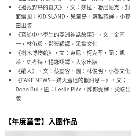
《搶救野鳥的夏天》，文：莎拉．潘尼帕克，封
面繪圖：KIDISLAND・兒童島，蘇雅薇譯，小麥
田出版
《寫給中小學生的亞洲神話故事》，文：金南
一，林侑毅、鄭筱穎譯，采實文化
《樹木博物館》，文：東尼．柯克罕，圖：凱
蒂．史考特，楊詠翔譯，大家出版
《離人》，文：蔡宜容，圖：林俊明，小魯文化
《FAKE NEWS－鋪天蓋地的假訊息－》，文：
Doan Bui，圖：Leslie Plée，陳郁雯譯，尖端出
版
【年度童書】入圍作品