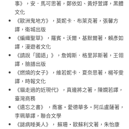
事》，安．馬可思著，鄭依如、黃妤萱譯，黑體
文化
《歐洲鬼地方》，莫妮卡．布萊克著，張馨方
譯，衛城出版
《編織聖草》，羅賓・沃爾・基默爾著，賴彥如
譯，漫遊者文化
《請說「國語」》，詹姆斯．格里菲斯著，王翎
譯，臉譜出版
《燃燒的女子》，維若妮卡．夏奈思著，楊芩雯
譯，時報文化
《貓走過的近現代》，真邊將之著，陳嫻若譯，
臺灣商務
《遺忘之書》 ，喬塞・愛德華多・阿瓜盧薩著，
李珮華譯，聯合文學
《謎病睡美人》， 蘇珊・歐蘇利文著，朱怡康