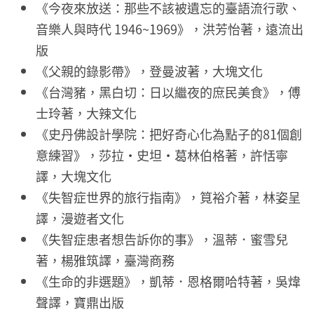
《今夜來放送：那些不該被遺忘的臺語流行歌、
音樂人與時代 1946~1969》，洪芳怡著，遠流出
版
《父親的錄影帶》，登曼波著，大塊文化
《台灣豬，黑白切：日以繼夜的庶民美食》，傅
士玲著，大辣文化
《史丹佛設計學院：把好奇心化為點子的81個創
意練習》，莎拉・史坦・葛林伯格著，許恬寧
譯，大塊文化
《失智症世界的旅行指南》，筧裕介著，林姿呈
譯，漫遊者文化
《失智症患者想告訴你的事》，溫蒂．蜜雪兒
著，楊雅筑譯，臺灣商務
《生命的非選題》，凱蒂．恩格爾哈特著，吳煒
聲譯，寶鼎出版