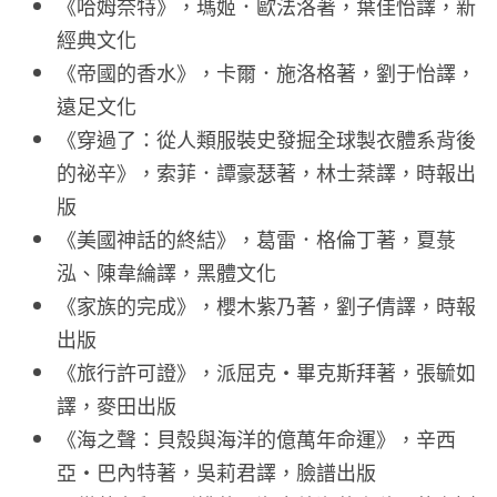
《哈姆奈特》，瑪姬．歐法洛著，葉佳怡譯，新
經典文化
《帝國的香水》，卡爾．施洛格著，劉于怡譯，
遠足文化
《穿過了：從人類服裝史發掘全球製衣體系背後
的祕辛》，索菲．譚豪瑟著，林士棻譯，時報出
版
《美國神話的終結》，葛雷．格倫丁著，夏菉
泓、陳韋綸譯，黑體文化
《家族的完成》，櫻木紫乃著，劉子倩譯，時報
出版
《旅行許可證》，派屈克・畢克斯拜著，張毓如
譯，麥田出版
《海之聲：貝殼與海洋的億萬年命運》，辛西
亞・巴內特著，吳莉君譯，臉譜出版