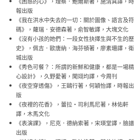
《困惑的心》，理察．鮑爾斯著，施清真譯，時
報出版
《我在洪水中失去的一切：關於圖像、語言及符
碼》，蘿瑞．安德森著，俞智敏譯，大塊文化
《沒有小孩的她們：一段女性抉擇生與不生的歷
史》，佩吉．歐唐納．海芬頓著，廖素珊譯，衛
城出版
《秀色可餐？：所謂的新鮮和健康，都是一場精
心設計》，久野愛著，聞翊均譯，今周刊
《夜空穿透傷》，王鷗行著，何穎怡譯，時報出
版
《夜裡的花香》，蕾拉・司利馬尼著，林佑軒
譯，木馬文化
《表演課》，尼克．德納索著，宋瑛堂譯，臉譜
出版