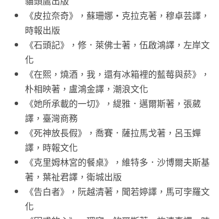
貓頭鷹出版
《皮拉奈奇》，蘇珊娜・克拉克著，穆卓芸譯，
時報出版
《石頭記》，修．萊佛士著，伍啟鴻譯，左岸文
化
《在熙，燒酒，我，還有冰箱裡的藍莓與菸》，
朴相映著，盧鴻金譯，潮浪文化
《她所承載的一切》，緹雅．邁爾斯著，張葳
譯，臺灣商務
《死神放長假》，喬賽．薩拉馬戈著，呂玉嬋
譯，時報文化
《克里姆林宮的餐桌》，維特多．沙博爾夫斯基
著，葉祉君譯，衛城出版
《告白者》，阮越清著，聞若婷譯，馬可孛羅文
化