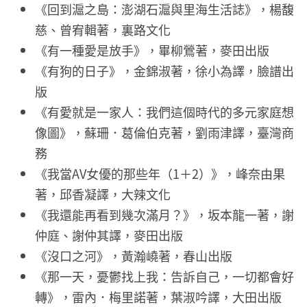
《回到滬之島：澎湖石滬與里海生活誌》，楊馥
慈、曾宥輯著，裏路文化
《有一種愛是放手》，畢柳鶯著，麥田出版
《有狗的日子》，金錦淑著，徐小為譯，臉譜出
版
《有愛就是一家人：我們這個時代的多元家庭想
像圖》，蘇珊．葛倫伯克著，劉雨津譯，臺灣商
務
《我當AV女優的那些年（1＋2）》，峰奈由果
著，邱香凝譯，大辣文化
《我還能再看到幾次滿月？》，坂本龍一著，謝
仲庭、謝仲其譯，麥田出版
《沒口之河》，黃瀚嶢著，春山出版
《那一天，憂鬱找上我：告訴自己，一切都會好
轉》，雷內．梅里諾著，葉淑吟譯，大田出版