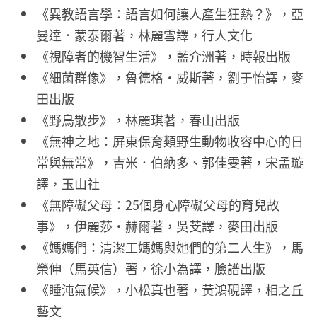
《異教語言學：語言如何讓人產生狂熱？》，亞
曼達．蒙泰爾著，林麗雪譯，行人文化
《視障者的機智生活》，藍介洲著，時報出版
《細菌群像》，魯德格‧威斯著，劉于怡譯，麥
田出版
《野鳥散步》，林麗琪著，春山出版
《無神之地：屏東保育類野生動物收容中心的日
常與無常》，吉米．伯納多、郭佳雯著，宋孟璇
譯，玉山社
《無障礙父母：25個身心障礙父母的育兒故
事》，伊麗莎・赫爾著，吳芠譯，麥田出版
《媽媽們：清潔工媽媽與她們的第二人生》，馬
榮伸（馬英信）著，徐小為譯，臉譜出版
《睡沌氣候》，小松真也著，黃鴻硯譯，相之丘
藝文