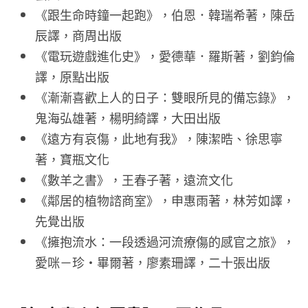
《跟生命時鐘一起跑》，伯恩．韓瑞希著，陳岳
辰譯，商周出版
《電玩遊戲進化史》，愛德華．羅斯著，劉鈞倫
譯，原點出版
《漸漸喜歡上人的日子：雙眼所見的備忘錄》，
鬼海弘雄著，楊明綺譯，大田出版
《遠方有哀傷，此地有我》，陳潔晧、徐思寧
著，寶瓶文化
《數羊之書》，王春子著，遠流文化
《鄰居的植物諮商室》，申惠雨著，林芳如譯，
先覺出版
《擁抱流水：一段透過河流療傷的感官之旅》，
愛咪－珍・畢爾著，廖素珊譯，二十張出版