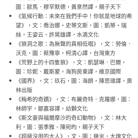
圖：歐馬．穆罕默德，黃意然譯，親子天下
《氣候行動：未來在我們手中！你就是地球的希
望》，文：喬治娜‧史蒂文斯，圖：凱蒂・瑞
絲，王姿云、許晃雄譯，水滴文化
《狼洞之歌：為無聲的真相低唱》，文：勞倫．
沃克，圖：蔡豫寧，柯清心譯，台灣東方
《荒野上的十四隻狼》，文：凱瑟琳．巴爾，
圖：珍妮．戴斯蒙，海狗房東譯，維京國際
《國界》，文：玖石，圖：海朗，陳思瑋譯，奧
林出版
《梅希的奇蹟》，文：布麗奇特．克羅娜，圖：
林師宇，鄒嘉容譯，幼獅文化
《斯文豪與福爾摩沙的奇幻動物》，文：林大
利，圖：張季雅、陳宛昀，親子天下
《超級沒用的大人》，文、圖：幾米，大塊文化