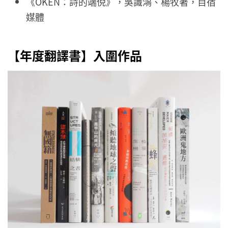
《OKEN：詩的端倪》，吳識鴻、楊牧著，目宿
媒體
【年度翻譯書】入圍作品