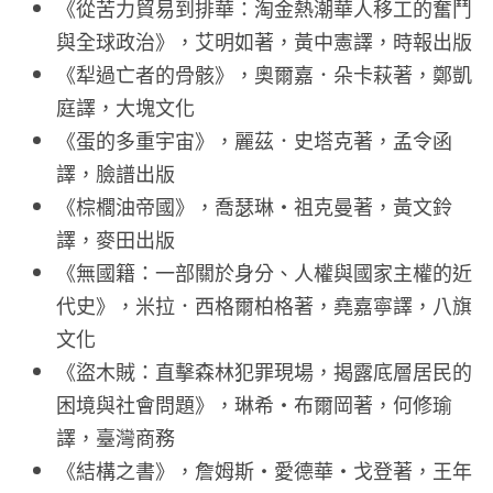
《從苦力貿易到排華：淘金熱潮華人移工的奮鬥
與全球政治》，艾明如著，黃中憲譯，時報出版
《犁過亡者的骨骸》，奧爾嘉．朵卡萩著，鄭凱
庭譯，大塊文化
《蛋的多重宇宙》，麗茲．史塔克著，孟令函
譯，臉譜出版
《棕櫚油帝國》，喬瑟琳・祖克曼著，黃文鈴
譯，麥田出版
《無國籍：一部關於身分、人權與國家主權的近
代史》，米拉．西格爾柏格著，堯嘉寧譯，八旗
文化
《盜木賊：直擊森林犯罪現場，揭露底層居民的
困境與社會問題》，琳希・布爾岡著，何修瑜
譯，臺灣商務
《結構之書》，詹姆斯・愛德華・戈登著，王年