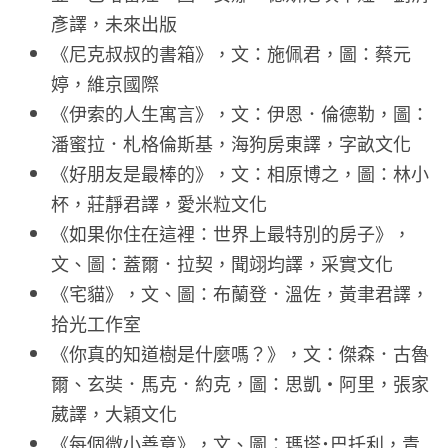
彥譯，未來出版
《尼克叔叔的書箱》，文：施佩君，圖：蔡元
婷，維京國際
《伊索的人生寓言》，文：伊恩．倫德勒，圖：
潘蜜拉．札格倫斯基，海狗房東譯，字畝文化
《好朋友是最棒的》，文：相原博之，圖：林小
杯，莊靜君譯，愛米粒文化
《如果你住在這裡：世界上最特別的房子》，
文、圖：蓋爾．拉契，聞翊均譯，采實文化
《宅貓》，文、圖：布蘭登．溫佐，黃聿君譯，
拾光工作室
《你真的知道樹是什麼嗎？》，文：傑森．古魯
爾、玄奘．馬克．約克，圖：思凱・阿里，張家
葳譯，大穎文化
《每個微小善意》，文、圖：瑪塔˙巴托利，青