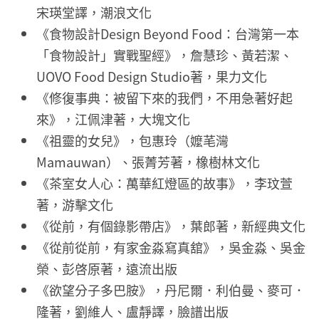
宋瑛堂譯，潮浪文化
《食物設計Design Beyond Food：台灣第一本
「食物設計」實戰聖經》，詹慧珍、黃若潔、
UOVO Food Design Studio著，果力文化
《修復事典：被留下來的我們，不用急著好起
來》，江佩津著，大塊文化
《祖靈的女兒》，包惠玲（嬤芼灣
Mamauwan）、張菁芳著，橡樹林文化
《茶室女人心：萬華紅燈區的故事》，李玟萱
著，游擊文化
《從前，有個錄影帶店》，葉郎著，新經典文化
《從前從前，有家金淼寫真舘》，吳金淼、吳金
榮、彭啓原著，遠流出版
《欲望分子多巴胺》，丹尼爾．利伯曼、麥可．
隆著，劉維人、盧靜譯，臉譜出版