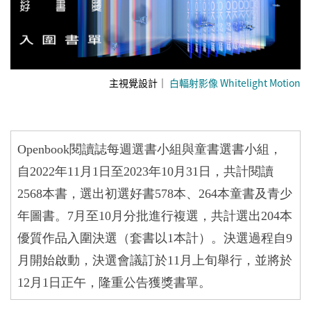
​主視覺設計｜
白輻射影像 Whitelight Motion
Openbook
閱讀誌每週選書小組與童書選書小組，
自
2022
年
11
月
1
日至
2023
年
10
月
31
日，共計閱讀
2568
本書，選出初選好書
578
本、
264
本童書及青少
年圖書。
7
月至
10
月分批進行複選，共計選出
204
本
優質作品入圍決選（套書以
1
本計）。決選過程自
9
月開始啟動，決選會議訂於
11
月上旬舉行，並將於
12
月
1
日正午，隆重公告獲獎書單。