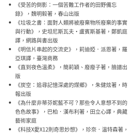
《受苦的倒影：一個苦難工作者的田野備忘
錄》，魏明毅著，春山出版
《垃圾之書：面對人類將被廢棄物所廢棄的事實
與行動》，史坦尼斯瓦夫・盧賓斯基著，鄭凱庭
譯，網路與書出版
《明信片串起的交流史》，莉迪婭．派恩著，羅
亞琪譯，臺灣商務
《直到夜色溫柔》，簡莉穎、廢廢子著，臉譜出
版
《炭空：追尋記憶深處的煤鄉》，朱健炫著，時
報出版
《為什麼非蒂芬妮藍不可？那些令人意想不到的
色色故事》，巴柏．漢布利著，田立心譯，典藏
藝術家庭
《科技X愛X12則奇思妙想》，珍奈．溫特森著，