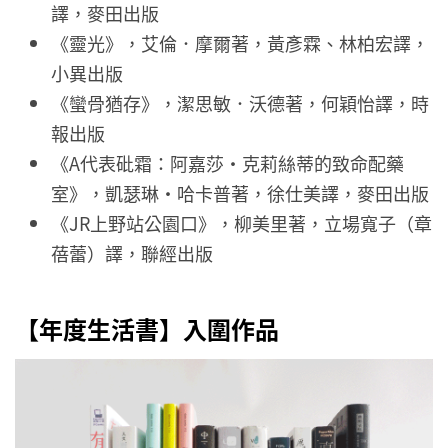
譯，麥田出版
《靈光》，艾倫．摩爾著，黃彥霖、林柏宏譯，
小異出版
《蠻骨猶存》，潔思敏．沃德著，何穎怡譯，時
報出版
《A代表砒霜：阿嘉莎‧克莉絲蒂的致命配藥
室》，凱瑟琳・哈卡普著，徐仕美譯，麥田出版
《JR上野站公園口》，柳美里著，立場寬子（章
蓓蕾）譯，聯經出版
【年度生活書】入圍作品