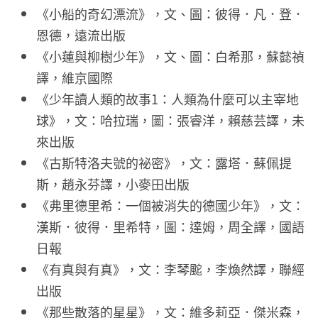
《小船的奇幻漂流》，文、圖：彼得．凡．登．
恩德，遠流出版
《小蓮與柳樹少年》，文、圖：白希那，蘇懿禎
譯，維京國際
《少年讀人類的故事1：人類為什麼可以主宰地
球》，文：哈拉瑞，圖：張睿洋，賴慈芸譯，未
來出版
《古斯特洛夫號的祕密》，文：露塔．蘇佩提
斯，趙永芬譯，小麥田出版
《弗里德里希：一個被消失的德國少年》，文：
漢斯．彼得．里希特，圖：達姆，周全譯，國語
日報
《有真與有真》，文：李琴䬁，李煥然譯，聯經
出版
《那些散落的星星》，文：維多莉亞．傑米森，