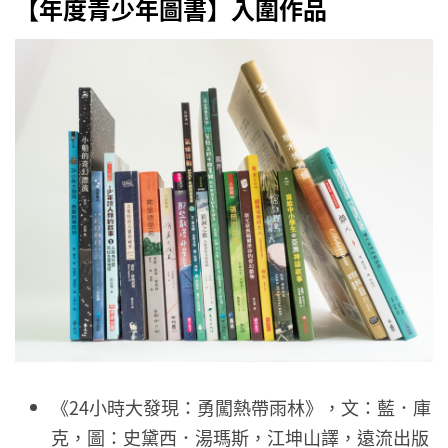
【年度青少年圖書】入圍作品
《24小時大發現：勇闖熱帶雨林》，文：藍．庫
克，圖：史黛西．湯瑪斯，江坤山譯，遠流出版