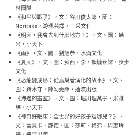
林國際
《和平與戰爭》，文：谷川俊太郎，圖：
Noritake，游珮芸譯，三采文化
《明天，我會去到什麼地方？》，文、圖：幾
米，小天下
《雨》，文、圖：劉旭恭，水滴文化
《夏天》，文、圖：蘇西・李，賴毓棻譯，步步
文化
《恐龍變成鳥：從鳥巢看演化的故事》，文、
圖：鈴木守，陳幼雯譯，遠流出版
《海邊的畫室》，文、圖：堀川理萬子，米雅
譯，小天下
《神奇好眠床：全世界的好孩子睡哪兒？》，
文：蕾貝卡．龐德，圖：莎莉．梅弗，周惠玲
譯，遠流出版