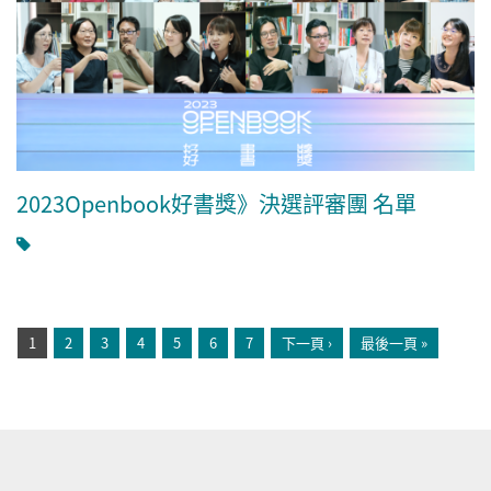
2023Openbook好書獎》決選評審團 名單
頁面
1
2
3
4
5
6
7
下一頁 ›
最後一頁 »