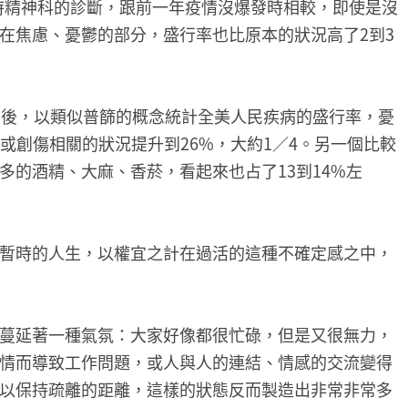
月時精神科的診斷，跟前一年疫情沒爆發時相較，即使是沒
在焦慮、憂鬱的部分，盛行率也比原本的狀況高了2到3
月後，以類似普篩的概念統計全美人民疾病的盛行率，憂
或創傷相關的狀況提升到26%，大約1／4。另一個比較
多的酒精、大麻、香菸，看起來也占了13到14%左
暫時的人生，以權宜之計在過活的這種不確定感之中，
蔓延著一種氣氛：大家好像都很忙碌，但是又很無力，
情而導致工作問題，或人與人的連結、情感的交流變得
以保持疏離的距離，這樣的狀態反而製造出非常非常多