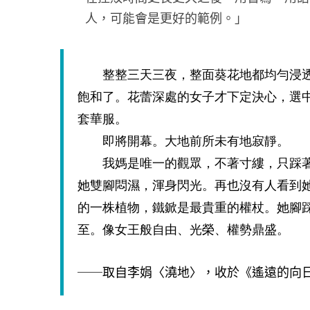
人，可能會是更好的範例。」
整整三天三夜，整面葵花地都均勻浸透
飽和了。花蕾深處的女子才下定決心，選
套華服。
即將開幕。大地前所未有地寂靜。
我媽是唯一的觀眾，不著寸縷，只踩著
她雙腳悶濕，渾身閃光。再也沒有人看到
的一株植物，鐵鍁是最貴重的權杖。她腳
至。像女王般自由、光榮、權勢鼎盛。
──取自李娟〈澆地〉，收於《遙遠的向