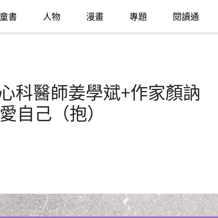
童書
人物
漫畫
專題
閱讀通
身心科醫師姜學斌+作家顏訥
愛自己（抱）