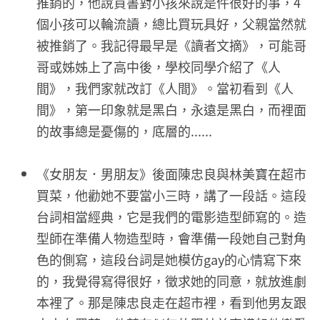
推銷的，他說買書對小孩來說是件很好的事，4
個小孩可以輪流讀，總比買玩具好，父親當然就
被推銷了。我記得最早是《讀者文摘》，可能哥
哥或姊姊上了高中後，學校同學介紹了《人
間》，我們家就改訂《人間》。當初看到《人
間》，第一印象就是黑白，永遠是黑白，而裡面
的故事總是憂傷的，底層的......
《女朋友．男朋友》後面陳忠良與林美寶在超市
買菜，他勸她不要當小三時，講了一段話。這段
台詞相當經典，它是我們的電影造型師寫的。造
型師在準備人物造型時，會準備一段她自己對角
色的側寫，這段台詞是她模仿gay的心情寫下來
的，我覺得寫得很好，徵求她的同意，就放進劇
本裡了。那是陳忠良走在超市裡，看到他男友跟