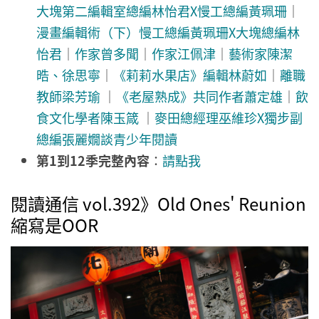
大塊第二編輯室總編林怡君X慢工總編黃珮珊
｜
漫畫編輯術（下）慢工總編黃珮珊X大塊總編林
怡君
｜
作家曾多聞
｜
作家江佩津
｜
藝術家陳潔
晧、徐思寧
｜
《莉莉水果店》編輯林蔚如
｜
離職
教師梁芳瑜
｜
《老屋熟成》共同作者蕭定雄
｜
飲
食文化學者陳玉箴
｜
麥田總經理巫維珍X獨步副
總編張麗嫺談青少年閱讀
第1到12季完整內容
：
請點我
閱讀通信 vol.392》Old Ones' Reunion
縮寫是OOR