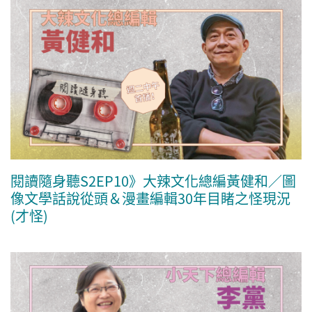
閱讀隨身聽S2EP10》大辣文化總編黃健和／圖
像文學話說從頭＆漫畫編輯30年目睹之怪現況
(才怪)