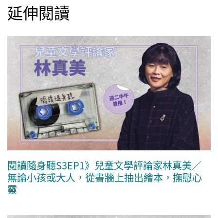
延伸閱讀
閱讀隨身聽S3EP1》兒童文學評論家林真美／
無論小孩或大人，從書牆上抽出繪本，撫慰心
靈