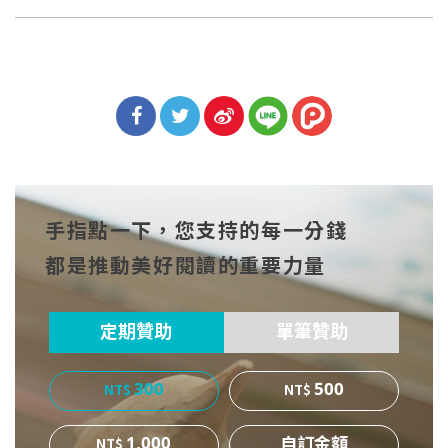
分享
分享
分享
到Fa
到T
到微
手指點一下，您支持的每一分錢
cebo
witt
博
都是推動美好閱讀的重要力量
ok
er
定期贊助
單筆贊助
300
500
1,000