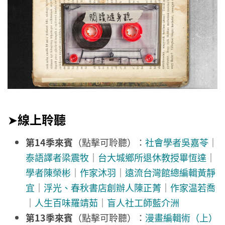
➤
線上聆聽
第14季來賓
（點擊可聆聽）：
社會學者吳嘉苓
｜
泰語譯者梁震牧
｜
台大城鄉所退休教授畢恆達
｜
學者陳榮彬
｜
作家沐羽
｜
遠流台灣館總編輯黃靜
宜
｜
浮光、春秋書店創辦人陳正菁
｜
作家温若喬
｜
人生百味羅靖茹
｜
盲人社工師藍介洲
第13季來賓
（點擊可聆聽）：
漫畫編輯術（上）