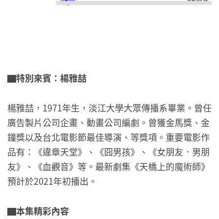
▇特別來賓：楊雅喆
楊雅喆，1971年生，淡江大學大眾傳播系畢業。曾任
廣告製片公司企畫、動畫公司編劇。曾獲金馬獎、金
鐘獎以及台北電影節最佳導演、等獎項。重要電影作
品有：《違章天堂》、《囧男孩》、《女朋友．男朋
友》、《血觀音》等。最新劇集《天橋上的魔術師》
預計於2021年初播出。
▇本集精彩內容​