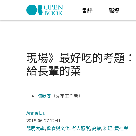
Skip to navigation
移至主內容
書評
報導
現場》最好吃的考題：
給長輩的菜
陳默安
（文字工作者）
Annie Liu
2018-06-27 12:41
陽明大學
,
飲食與文化
,
老人照護
,
高齡
,
料理
,
黃桂瑩