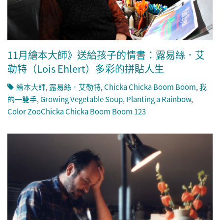
11月繪本大師》送給孩子的情書：露易絲．艾
勒特（Lois Ehlert）多彩的拼貼人生
繪本大師
,
露易絲．艾勒特
,
Chicka Chicka Boom Boom
,
我
的一雙手
,
Growing Vegetable Soup
,
Planting a Rainbow
,
Color ZooChicka Chicka Boom Boom 123