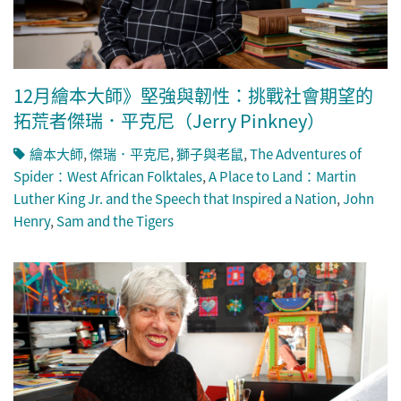
12月繪本大師》堅強與韌性：挑戰社會期望的
拓荒者傑瑞．平克尼（Jerry Pinkney）
繪本大師
,
傑瑞．平克尼
,
獅子與老鼠
,
The Adventures of
Spider：West African Folktales
,
A Place to Land：Martin
Luther King Jr. and the Speech that Inspired a Nation
,
John
Henry
,
Sam and the Tigers