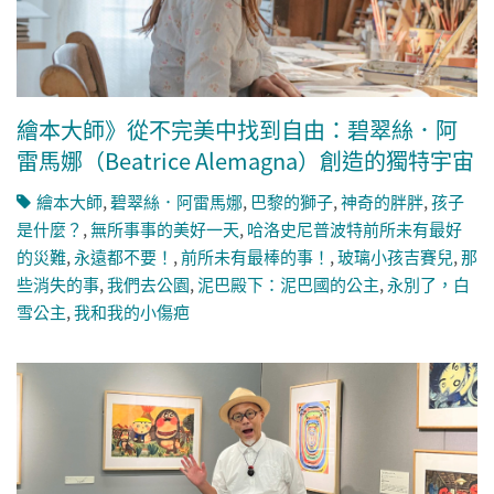
繪本大師》從不完美中找到自由：碧翠絲．阿
雷馬娜（Beatrice Alemagna）創造的獨特宇宙
繪本大師
,
碧翠絲．阿雷馬娜
,
巴黎的獅子
,
神奇的胖胖
,
孩子
是什麼？
,
無所事事的美好一天
,
哈洛史尼普波特前所未有最好
的災難
,
永遠都不要！
,
前所未有最棒的事！
,
玻璃小孩吉賽兒
,
那
些消失的事
,
我們去公園
,
泥巴殿下：泥巴國的公主
,
永別了，白
雪公主
,
我和我的小傷疤