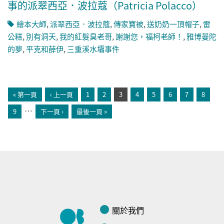
事的派翠西亞．波拉蔻（Patricia Polacco）
繪本大師
,
派翠西亞．波拉蔻
,
傳家寶被
,
送奶奶一頂帽子
,
雷
公糕
,
別有洞天
,
我的紅髮臭老哥
,
謝謝您，福柯老師！
,
雅博曼陀
的夢
,
平克和薛伊
,
三重溪水壩事件
頁面
« 第一頁
‹ 上一頁
1
2
3
4
5
6
7
8
…
9
下一頁 ›
最後一頁 »
關於我們