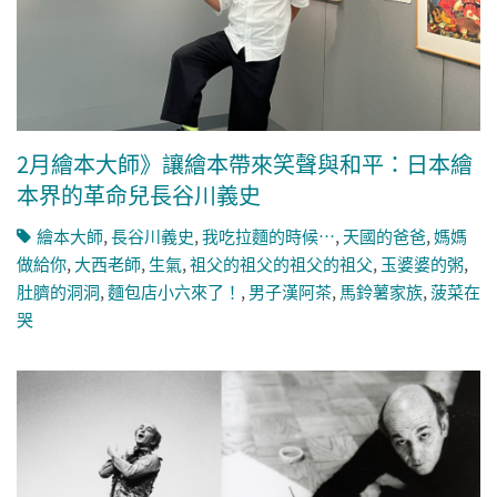
2月繪本大師》讓繪本帶來笑聲與和平：日本繪
本界的革命兒長谷川義史
繪本大師
,
長谷川義史
,
我吃拉麵的時候…
,
天國的爸爸
,
媽媽
做給你
,
大西老師
,
生氣
,
祖父的祖父的祖父的祖父
,
玉婆婆的粥
,
肚臍的洞洞
,
麵包店小六來了！
,
男子漢阿茶
,
馬鈴薯家族
,
菠菜在
哭