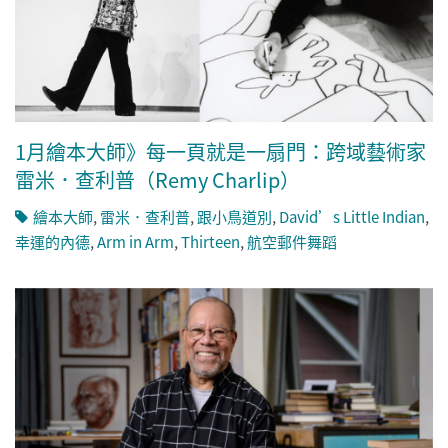
1月繪本大師》每一頁就是一扇門：跨域藝術家
雷米．查利普（Remy Charlip）
繪本大師
,
雷米．查利普
,
跟小鳥道別
,
David’s Little Indian
,
幸運的內德
,
Arm in Arm
,
Thirteen
,
航空郵件舞蹈