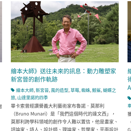
繪本大師》送往未來的訊息：動力雕塑家
新宮晉的創作軌跡
A
繪本大師
,
新宮晉
,
風的造型
,
草莓
,
蜘蛛
,
鯨鯊
,
蝴蝶之
旅
,
山達里諾的四季
畢卡索曾經讚譽義大利藝術家布魯諾．莫那利
增
（Bruno Munari）是「我們這個時代的達文西」，
莫那利跨學科領域的創作令人難以置信，他是畫家、
（
評論家、詩人、設計師、理論家、哲學家、平面設計
G