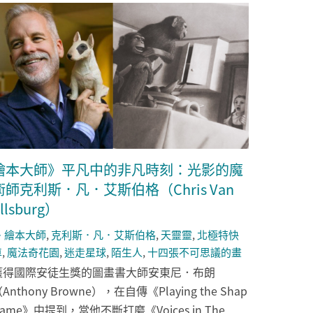
繪本大師》平凡中的非凡時刻：光影的魔
術師克利斯．凡．艾斯伯格（Chris Van
llsburg）
繪本大師
,
克利斯．凡．艾斯伯格
,
天靈靈
,
北極特快
車
,
魔法奇花園
,
迷走星球
,
陌生人
,
十四張不可思議的畫
獲得國際安徒生獎的圖畫書大師安東尼．布朗
Anthony Browne），在自傳《Playing the Shap
ame》中提到，當他不斷打磨《Voices in The