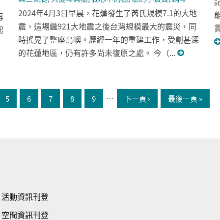
2024年4月3日早晨，花蓮發生了芮氏規模7.1的大地
再
震，這場繼921大地震之後台灣規模最大的震災，同
起
時搖晃了整座島嶼。歷經一年的重建工作，受創甚深
的花蓮地區，仍有許多尚未復原之處。 今（...
…
5
6
7
8
9
下一頁 ›
最後一頁 »
活動資訊刊登
空間資訊刊登