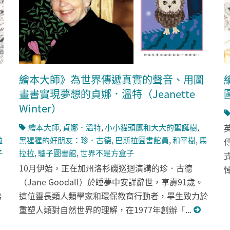
繪本大師》為世界傳遞真實的聲音、用圖
畫書實現夢想的貞娜．溫特（Jeanette
Winter）
繪本大師
,
貞娜．溫特
,
小小貓頭鷹和大大的聖誕樹
,
啦
黑猩猩的好朋友：珍．古德
,
巴斯拉圖書館員
,
和平樹
,
馬
傳
子
拉拉
,
驢子圖書館
,
世界不是方盒子
故
10月伊始，正在加州洛杉磯巡迴演講的珍．古德
（Jane Goodall）於睡夢中安詳辭世，享壽91歲。
弟
這位靈長類人類學家和環保教育行動者，畢生致力於
重塑人類對自然世界的理解，在1977年創辦「...