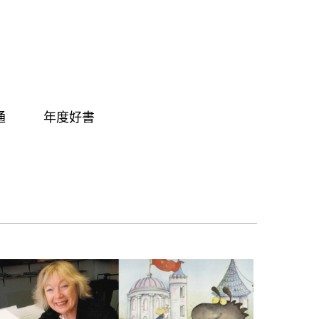
通
年度好書