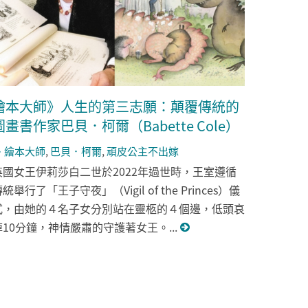
繪本大師》人生的第三志願：顛覆傳統的
圖畫書作家巴貝．柯爾（Babette Cole）
繪本大師
,
巴貝．柯爾
,
頑皮公主不出嫁
英國女王伊莉莎白二世於2022年過世時，王室遵循
統舉行了「王子守夜」（Vigil of the Princes）儀
式，由她的４名子女分別站在靈柩的４個邊，低頭哀
悼10分鐘，神情嚴肅的守護著女王。...