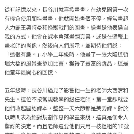
從有記憶以來，長谷川就喜歡畫畫，在幼兒園第一次
有機會使用顏料畫畫，他就開始畫個不停，經常畫超
人力霸王奧特曼和怪獸戰鬥的圖畫。繪畫是他表達自
我的方式，他會在課本角落畫翻頁書，或是在壁報上
畫老師的肖像，然後向人們展示，並期待他們說：
「這很有趣。」小學二年級時，他畫了一張大阪道頓
堀大橋的風景畫參加比賽，獲得了豐富的獎品，這是
他童年最開心的回憶。
五年級時，長谷川遇見了影響他一生的老師大西清和
先生。這位不按常規教學的級任老師，第一堂課就要
他們收起國語課本，整整一天六節都是美勞課。對於
以時間表為絕對規劃作息的學童來說，這真是個令人
驚訝的決定。而且老師還要他們只用一枝粗粗的16號