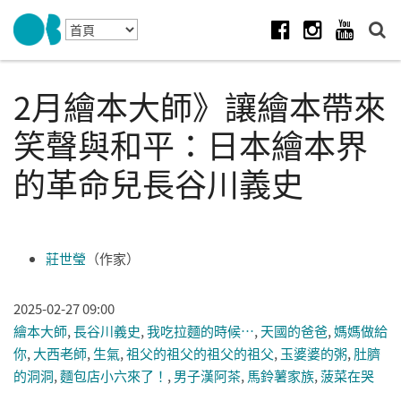
Skip to navigation
移至主內容
Facebook
Instagram
Youtube
2月繪本大師》讓繪本帶來
笑聲與和平：日本繪本界
的革命兒長谷川義史
莊世瑩
（作家）
2025-02-27 09:00
繪本大師
,
長谷川義史
,
我吃拉麵的時候…
,
天國的爸爸
,
媽媽做給
你
,
大西老師
,
生氣
,
祖父的祖父的祖父的祖父
,
玉婆婆的粥
,
肚臍
的洞洞
,
麵包店小六來了！
,
男子漢阿茶
,
馬鈴薯家族
,
菠菜在哭