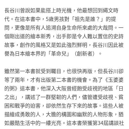
長谷川曾說如果能搭上時光機，他最想回到繩文時
代。在這本書中，5歲男孩對「祖先是誰？」的提
問，更像是所有人追溯自身生命所來處的大哉問。一
個剛出道的繪本新秀，出手即是令人難以置信的史詩
故事，創作的風格又是如此強烈鮮明，長谷川因此被
譽為日本繪本界的「革命兒」（創新者）。
雖然第一本書就受到矚目，也很快再版，但長谷川卻
等了兩年，才有出版第二本書的機會。為了《玉婆婆
的粥》這本書，他深入大阪曾經飽受歧視的地區「日
之出」，講述了一群堅韌的人們，儘管遭受歧視、貧
困和戰爭的迫害，卻依然生存下來的故事。這些人被
描繪成勇敢的人，大膽的構圖和幽默的人物形象，猶
如嚴酷生活中的一縷光亮。這本書榮獲第34屆講談社