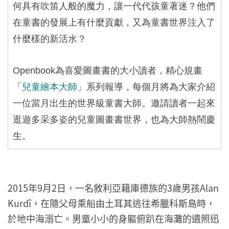
何具有吹笛人般的魔力，讓一代代孩童著迷？他們
在童書的發展上有什麼貢獻，又為童書世界注入了
什麼樣的新活水？
Openbook
為喜愛圖畫書的大小讀者，精心規畫
「
兒童繪本大師
」系列報導，每個月將為大家介紹
一位當月出生的世界級童書大師。邀請讀者一起來
逛遊多采多姿的兒童圖畫書世界，也為大師熱鬧慶
生。
2015年9月2日，一名敘利亞籍庫德族的3歲男孩Alan
Kurdî‎，在隨父母乘船由土耳其逃往希臘科斯島時，
於地中海溺亡。男童小小的身軀俯趴在海灘的遺照迅