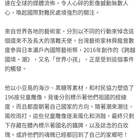
速在全球的媒體流佈，令人心碎的影像撼動無數人
心，喚起國際對難民處境強烈的關注。
來自世界各地的藝術家，分別以不同的行動來悼念這
個還來不及長大的落難天使。台灣藝術家林舜龍曾數
度參與日本瀨戶內國際藝術祭，2016年創作的《跨越
國境・潮》，又名「世界小孩」，正是受到這個事件
的觸發。
他以小豆島的海沙、黑糖等素材，和村民協力塑造了
196座兒童雕像，背後分別標示著他們祖國的經緯
度，而且都面朝著自己國家的方向。隨著潮來潮往、
風吹雨打，這些兒童雕像逐漸風化和消融，最終只剩
下存藏在體內標示著國名的鐵牌，以及誌念的白玫
瑰。或許他們的魂魄已經都回到了自己的家鄉吧！