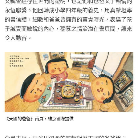
父親曾經存在世間的證明，也是他和爸爸父子親情的
永恆聯繫。他回轉成小學四年級的義史，用真摯坦率
的書信體，細數和爸爸曾擁有的寶貴時光，表達了孩
子誠實而敏銳的內心，孺慕之情流溢在書頁間，讀來
令人動容。
《天國的爸爸》內頁，維京​​​​​國際提供