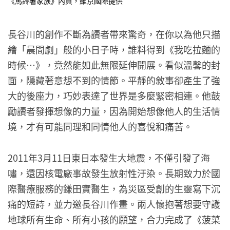
《馬鈴薯家族》內頁，維京國際提供
長谷川的創作不斷為讀者帶來驚奇，在你以為他只描
繪「晨間劇」般的小日子時，誰料得到《我吃拉麵的
時候…》，竟然能如此無限延伸開展。看似溫馨的封
面，隱藏著意想不到的情節。平靜的敘事卻產生了強
大的後座力，巧妙表達了世界是多麼緊密相連。他鼓
勵讀者發揮想像的力量，因為開始想像他人的生活情
境，才有可能同理和同情他人的喜悅和痛苦。
2011年3月11日東日本發生大地震，不僅引發了海
嘯，還因核電廠事故發生放射性汙染。長期致力於國
際醫療服務的鎌田實醫生，為災區受創的生靈寫下沉
痛的短詩，並力邀長谷川作畫。兩人懷抱著想要守護
地球所有生命、所有小孩的願望，合力完成了《菠菜