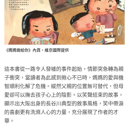
《媽媽做給你》內頁，維京​​​​​國際提供
這本書從一路令人發噱的事件起始，情節突急轉為親
子衝突，當讀者為此感到揪心不已時，媽媽的愛與機
智順利化解了危機。縱然父親的位置無可替代，但母
愛卻可以撫去孩子心上的陰影。以笑聲結束的故事，
顯示出大阪出身的長谷川典型的敘事風格，笑中帶淚
的喜劇更有洗滌人心的力量，充分展現了作者的才
華。