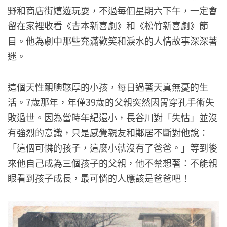
野和商店街嬉遊玩耍，不過每個星期六下午，一定會
留在家裡收看《吉本新喜劇》和《松竹新喜劇》節
目。他為劇中那些充滿歡笑和淚水的人情故事深深著
迷。
這個天性靦腆憨厚的小孩，每日過著天真無憂的生
活。7歲那年，年僅39歲的父親突然因胃穿孔手術失
敗過世。因為當時年紀還小，長谷川對「失怙」並沒
有強烈的意識，只是感覺親友和鄰居不斷對他說：
「這個可憐的孩子，這麼小就沒有了爸爸。」等到後
來他自己成為三個孩子的父親，他不禁想著：不能親
眼看到孩子成長，最可憐的人應該是爸爸吧！