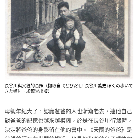
長谷川與父親的合照（擷取自《とびだせ! 長谷川義史 ぼくの歩いて
きた道》，求龍堂出版）
母親年紀大了，認識爸爸的人也漸漸老去，連他自己
對爸爸的記憶也越來越模糊，於是在長谷川47歲時，
決定將爸爸的身影留在他的書中。《天國的爸爸》是