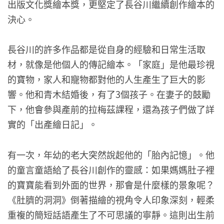
出版文化獎繪本獎，更堅定了長谷川繼續創作繪本的
決心。
長谷川的許多作品都是從自身的經驗和日常生活取
材，就像是他個人的傳記繪本。「家庭」是他最珍視
的寶物，家人和寵物都對他的人生產生了巨大的影
響。他和青木結婚後，有了3個孩子。在妻子的鼓勵
下，他會參與產前的拉梅茲課程，還為孩子們做了詳
實的「出產繪日記」。
有一次，年幼的老大突然說起他的「胎內記憶」。他
的童言童語給了長谷川創作的靈感：如果媽媽肚子裡
的寶寶能看到外面的世界，那會是什麼樣的景象呢？
《肚臍的洞洞》倒著描繪的視角令人印象深刻，輕柔
重複的簡短話語產生了不可思議的寧靜。這則出生前