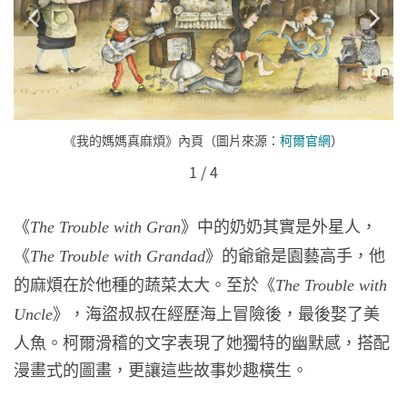
《我的媽媽真麻煩》內頁（圖片來源：
柯爾官網
）
1
/
4
《
》中的奶奶其實是外星人，
The Trouble with Gran
《
》的爺爺是園藝高手，他
The Trouble with Grandad
的麻煩在於他種的蔬菜太大。至於《
The Trouble with
》，海盜叔叔在經歷海上冒險後，最後娶了美
Uncle
人魚。柯爾滑稽的文字表現了她獨特的幽默感，搭配
漫畫式的圖畫，更讓這些故事妙趣橫生。