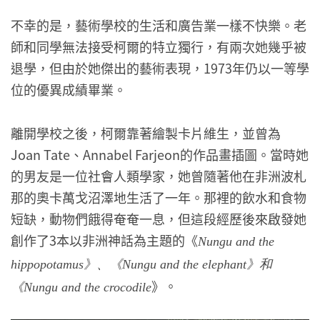
不幸的是，藝術學校的生活和廣告業一樣不快樂。老
師和同學無法接受柯爾的特立獨行，有兩次她幾乎被
退學，但由於她傑出的藝術表現，1973年仍以一等學
位的優異成績畢業。
離開學校之後，柯爾靠著繪製卡片維生，並曾為
Joan Tate、Annabel Farjeon的作品畫插圖。當時她
的男友是一位社會人類學家，她曾隨著他在非洲波札
那的奧卡萬戈沼澤地生活了一年。那裡的飲水和食物
短缺，動物們餓得奄奄一息，但這段經歷後來啟發她
創作了3本以非洲神話為主題的《
Nungu and the
hippopotamus》、《Nungu and the elephant》和
》。
《Nungu and the crocodile