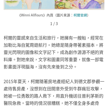
《Winni Allfours》內頁（圖片來源：
柯爾官網
）
1
/
3
柯爾的靈感來自生活和旅行，她擁有一艘船，經常在
加勒比海自駕周遊航行。她總是隨身帶著素描本，將
靈光閃現的圖像和文字記下，成為創作源源不絕的資
料庫。對她來說，文字和圖畫同等重要，就像一部電
影畫面浮現腦海，沒有先來後到之分。
2015年夏天，柯爾隨著房地產經紀人到德文郡參觀一
處待售房產，沒想到在田間意外受到牛群瘋狂攻擊，
她被一位勇敢的路人救下，用直升機送往普利茅斯的
醫院急救。當時的情況很糟糕，她不僅全身多處骨