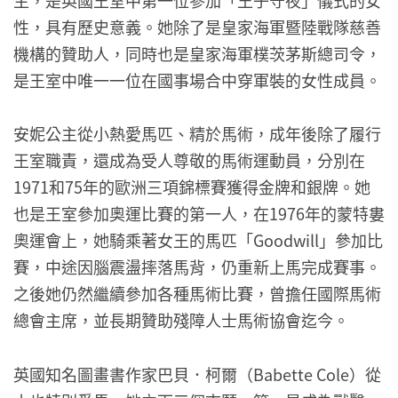
性，具有歷史意義。她除了是皇家海軍暨陸戰隊慈善
機構的贊助人，同時也是皇家海軍樸茨茅斯總司令，
是王室中唯一一位在國事場合中穿軍裝的女性成員。
安妮公主從小熱愛馬匹、精於馬術，成年後除了履行
王室職責，還成為受人尊敬的馬術運動員，分別在
1971和75年的歐洲三項錦標賽獲得金牌和銀牌。她
也是王室參加奧運比賽的第一人，在1976年的蒙特婁
奧運會上，她騎乘著女王的馬匹「Goodwill」參加比
賽，中途因腦震盪摔落馬背，仍重新上馬完成賽事。
之後她仍然繼續參加各種馬術比賽，曾擔任國際馬術
總會主席，並長期贊助殘障人士馬術協會迄今。
英國知名圖畫書作家巴貝．柯爾（Babette Cole）從