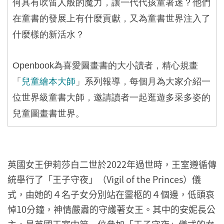
何具有吹笛人般的魔力，讓一代代孩童著迷？他們
在童書的發展上有什麼貢獻，又為童書世界注入了
什麼樣的新活水？
Openbook
為喜愛圖畫書的大小讀者，精心規畫
「
兒童繪本大師
」系列報導，每個月為大家介紹一
位世界級童書大師，邀請讀者一起逛遊多采多姿的
兒童圖畫書世界。
英國女王伊莉莎白二世於2022年過世時，王室遵循傳
統舉行了「王子守夜」（Vigil of the Princes）儀
式，由她的４名子女分別站在靈柩的４個邊，低頭哀
悼10分鐘，神情嚴肅的守護著女王。其中的安妮長公
主，是英國王室中第一位參加「王子守夜」儀式的女