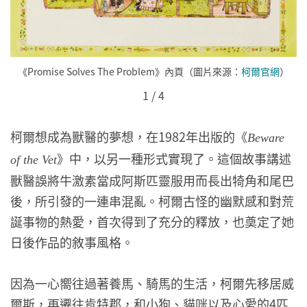
《Promise Solves The Problem》內頁（圖片來源：
柯爾官網
）
1
/
4
柯爾想成為獸醫的夢想，在1982年出版的《
Beware
》中，以另一種形式實現了。這個故事講述
of the Vet
獸醫誤將牛激素當成阿斯匹靈服用而長出犄角和尾巴
後，所引發的一連串混亂。柯爾古怪的幽默感和對荒
誕事物的熱愛，首次得到了充分的釋放，也奠定了她
日後作品的敘事風格。
因為一心嚮往過著養馬、騎馬的生活，柯爾先移居威
爾斯，再遷往肯特郡，和小狗、貓咪以及心愛的4匹