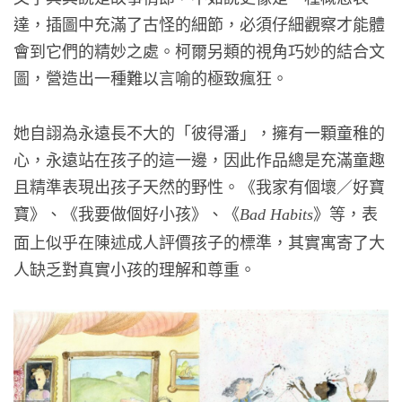
達，插圖中充滿了古怪的細節，必須仔細觀察才能體
會到它們的精妙之處。柯爾另類的視角巧妙的結合文
圖，營造出一種難以言喻的極致瘋狂。
她自詡為永遠長不大的「彼得潘」，擁有一顆童稚的
心，永遠站在孩子的這一邊，因此作品總是充滿童趣
且精準表現出孩子天然的野性。《我家有個壞／好寶
寶》、《我要做個好小孩》、《
》等，表
Bad Habits
面上似乎在陳述成人評價孩子的標準，其實寓寄了大
人缺乏對真實小孩的理解和尊重。