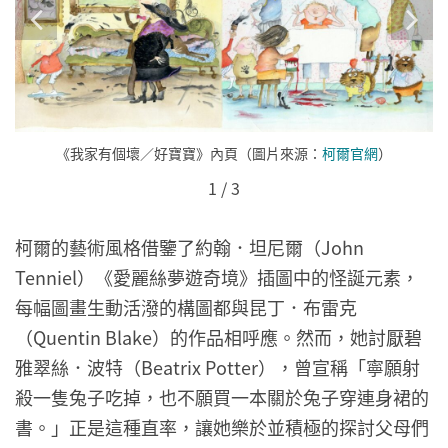
《我家有個壞／好寶寶》內頁（圖片來源：
柯爾官網
）
1
/
3
柯爾的藝術風格借鑒了約翰．坦尼爾（John
Tenniel）《愛麗絲夢遊奇境》插圖中的怪誕元素，
每幅圖畫生動活潑的構圖都與昆丁．布雷克
（Quentin Blake）的作品相呼應。然而，她討厭碧
雅翠絲．波特（Beatrix Potter），曾宣稱「寧願射
殺一隻兔子吃掉，也不願買一本關於兔子穿連身裙的
書。」正是這種直率，讓她樂於並積極的探討父母們