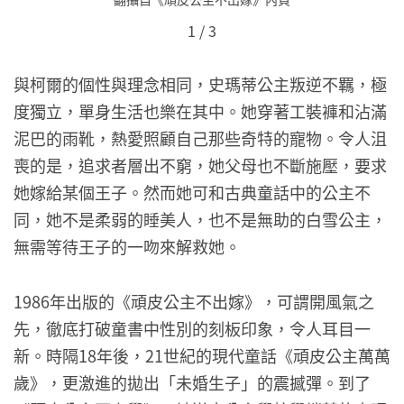
1
/
3
與柯爾的個性與理念相同，史瑪蒂公主叛逆不羈，極
度獨立，單身生活也樂在其中。她穿著工裝褲和沾滿
泥巴的雨靴，熱愛照顧自己那些奇特的寵物。令人沮
喪的是，追求者層出不窮，她父母也不斷施壓，要求
她嫁給某個王子。然而她可和古典童話中的公主不
同，她不是柔弱的睡美人，也不是無助的白雪公主，
無需等待王子的一吻來解救她。
1986年出版的《頑皮公主不出嫁》，可謂開風氣之
先，徹底打破童書中性別的刻板印象，令人耳目一
新。時隔18年後，21世紀的現代童話《頑皮公主萬萬
歲》，更激進的拋出「未婚生子」的震撼彈。到了