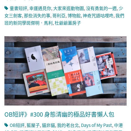
童書短評
,
幸運遇見你
,
大家來逛動物園
,
沒有勇氣的一週
,
少
女三劍客
,
那些消失的事
,
哥利亞
,
博物館
,
神奇咒語咕哩咚
,
我們
班的新同學斑傑明．馬利
,
杜爺爺蓋房子
OB短評》#300 身態清幽的極品好書懶人包
OB短評
,
藍屋子
,
貓非貓
,
我的老台北
,
Days of My Past
,
中港