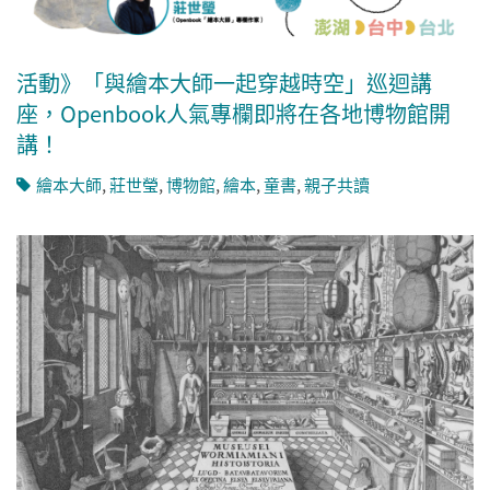
活動》「與繪本大師一起穿越時空」巡迴講
座，Openbook人氣專欄即將在各地博物館開
講！
繪本大師
,
莊世瑩
,
博物館
,
繪本
,
童書
,
親子共讀