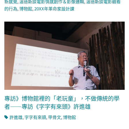
新感覺
,
溫德斯談電影情感創作＆影像邏輯
,
溫德斯談電影觀看
的行為
,
博物館
,
20XX年革命家設計課
專訪》博物館裡的「老玩童」，不做傳統的學
者——專訪《字字有來頭》許進雄
許進雄
,
字字有來頭
,
甲骨文
,
博物館