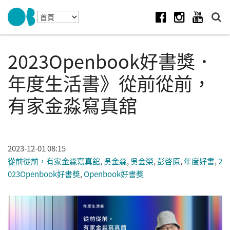
Skip to navigation
移至主內容
Facebook
Instagram
Youtube
2023Openbook好書獎．
年度生活書》從前從前，
有家金淼寫真舘
2023-12-01 08:15
從前從前，有家金淼寫真舘
,
吳金淼
,
吳金榮
,
彭啓原
,
年度好書
,
2
023Openbook好書獎
,
Openbook好書獎