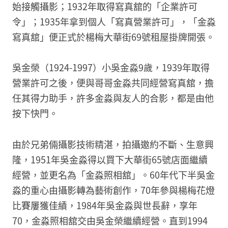
始接觸攝影；1932年取得寫真舘的「企業許可
令」；1935年拿到個人「寫真營業許可」，「金淼
寫真舘」便正式於楊梅大華街69號租屋掛牌開張。
吳金榮（1924-1997）小吳金淼9歲，1939年取得
營業許可之後，便與哥哥金淼共同經營寫真舘，擔
任其得力助手，許多金淼與友人的合影，都是由他
按下快門。
由於兄弟倆攝影技術精湛，拍攝邀約不斷、生意興
隆，1951年吳金淼得以買下大華街65號店面繼續
經營，並更名為「金淼照相舘」。60年代下半吳金
淼的重心由攝影轉為藝術創作，70年參與楊梅花燈
比賽屢獲佳績，1984年吳金淼與世長辭，享年
70，金淼照相舘交由吳金榮繼續經營。直到1994