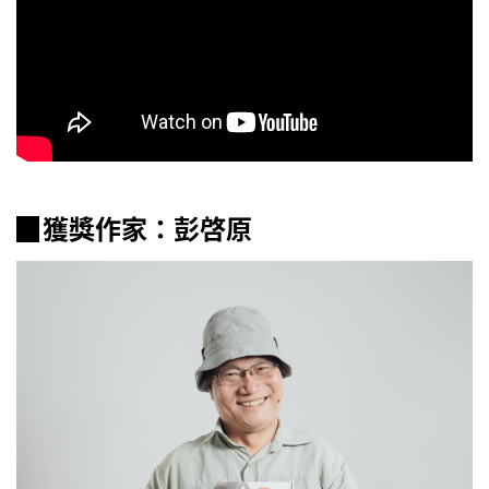
▉獲獎作家：彭啓原