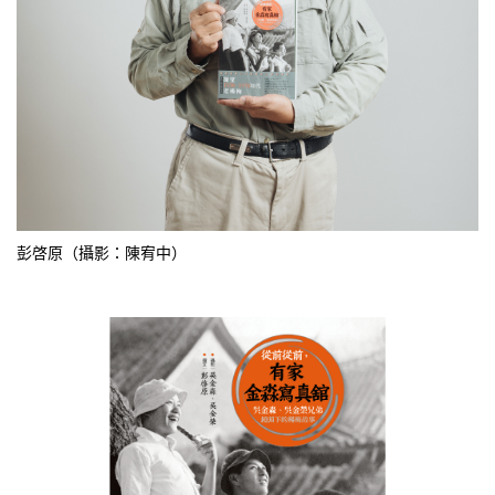
彭啓原（攝影：陳宥中）