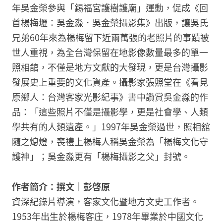
年吳金榮參與「錫福宮護樹護廟」運動，促成《回
首楊梅壢：吳金淼．吳金榮攝影集》出版，讓吳氏
兄弟60年來為楊梅留下近兩萬張的老照片的事蹟被
世人重視，為全台灣保留在地影像數量最多的單一
照相舘，不僅是地方文獻的大發現，更是台灣攝影
發展史上重要的文化資產。攝影家張照堂在《看見
原鄉人：台灣客家光影紀事》書中讚賞吳金淼的作
品：「這些照片不僅是攝影學，更是社會學、人類
學共有的人類遺產。」1997年吳金榮過世，照相舘
隨之熄燈，喪禮上楊梅人稱吳金榮為「楊梅文化守
護神」；吳金淼更有「楊梅攝影之父」封號。
作者簡介：撰文｜彭啓原
資深紀錄片導演，客家文化暨地方文史工作者。
1953年出生於楊梅客庄，1978年畢業於中國文化