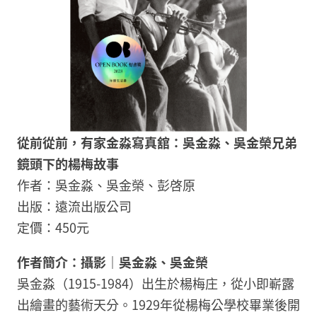
從前從前，有家金淼寫真舘：吳金淼、吳金榮兄弟
鏡頭下的楊梅故事
作者：吳金淼、吳金榮、彭啓原
出版：遠流出版公司
定價：450元
作者簡介：攝影｜吳金淼、吳金榮​
吳金淼（1915-1984）出生於楊梅庄，從小即嶄露
出繪畫的藝術天分。1929年從楊梅公學校畢業後開