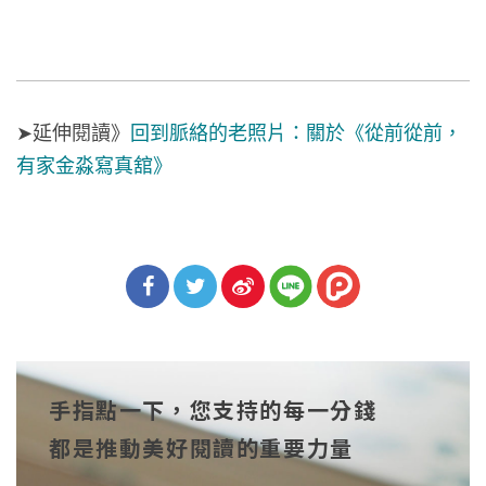
➤延伸閱讀》
回到脈絡的老照片：關於《從前從前，
有家金淼寫真舘》
分享
分享
分享
到Fa
到T
到微
手指點一下，您支持的每一分錢
cebo
witt
博
都是推動美好閱讀的重要力量
ok
er