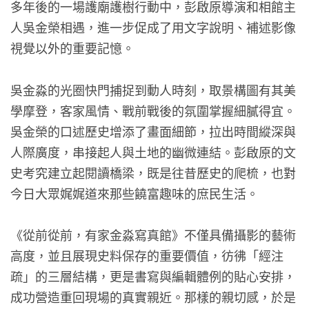
多年後的一場護廟護樹行動中，彭啟原導演和相館主
人吳金榮相遇，進一步促成了用文字說明、補述影像
視覺以外的重要記憶。
吳金淼的光圈快門捕捉到動人時刻，取景構圖有其美
學摩登，客家風情、戰前戰後的氛圍掌握細膩得宜。
吳金榮的口述歷史增添了畫面細節，拉出時間縱深與
人際廣度，串接起人與土地的幽微連結。彭啟原的文
史考究建立起閱讀橋梁，既是往昔歷史的爬梳，也對
今日大眾娓娓道來那些饒富趣味的庶民生活。
《從前從前，有家金淼寫真館》不僅具備攝影的藝術
高度，並且展現史料保存的重要價值，彷彿「經注
疏」的三層結構，更是書寫與編輯體例的貼心安排，
成功營造重回現場的真實親近。那樣的親切感，於是