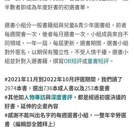
半數者即成為年度好書的初選書單。
選書小組分一般書籍組與兒童&青少年圖書組，前者
每週開會一次，後者每月選書一次。小組成員來自不
同領域，一年一屆，每屆更新。選書期間，選書小組
對外匿名，以期保有獨立性，不受人情干擾。選書小
組並針對入選書籍，撰寫
OB短評
或
童書短評
。
#2021年11月到2022年10月評選期間，我們讀了
2974
本書，選出
736
本成人書以及
253
本童書
#其他如
人物專訪
與
深度書評
，都是經過初選決議的
好書，延伸的企畫內容
#感謝不能叫出名字的每週選書小組，一整年辛勞選
書（編輯部全體拜上）