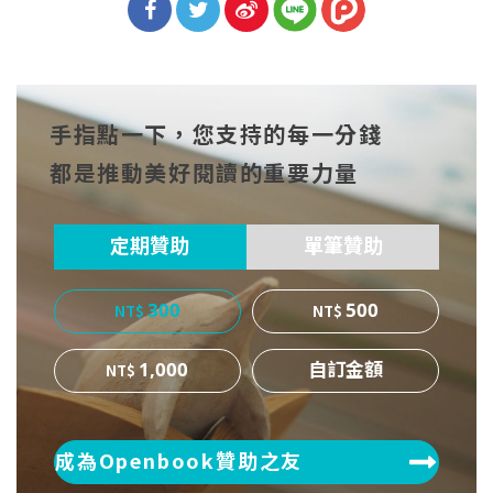
分享
分享
分享
到Fa
到T
到微
手指點一下，您支持的每一分錢
cebo
witt
博
都是推動美好閱讀的重要力量
ok
er
定期贊助
單筆贊助
300
500
1,000
成為Openbook贊助之友