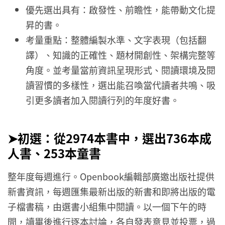
優先選出具有：啟發性、前瞻性，能帶動文化提
昇的書。
考量重點：整體編製水準、文字表現（包括翻
譯）、知識的正確性、題材開創性、架構完整等
角度。並考量當前資訊呈現形式、閱讀環境及閱
讀習慣的多樣性，選出能召喚當代讀者共鳴、吸
引更多讀者加入閱讀行列的年度好書。
➤初選：從2974本書中，選出736本成
人書、253本童書
整年度每週進行。Openbook編輯部廣邀出版社提供
新書資訊，每週匯集最新出版的新書和即將出版的電
子檔書稿，由選書小組集中閱讀。以一個下午的時
間，讀畢後進行逐本討論，各自發表意見並投票，過