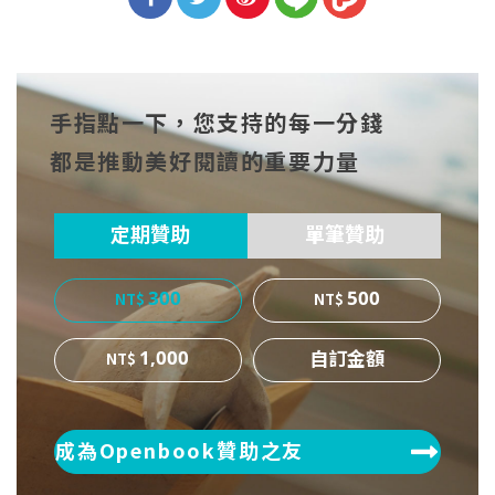
分享
分享
分享
到Fa
到T
到微
手指點一下，您支持的每一分錢
cebo
witt
博
都是推動美好閱讀的重要力量
ok
er
定期贊助
單筆贊助
300
500
1,000
成為Openbook贊助之友