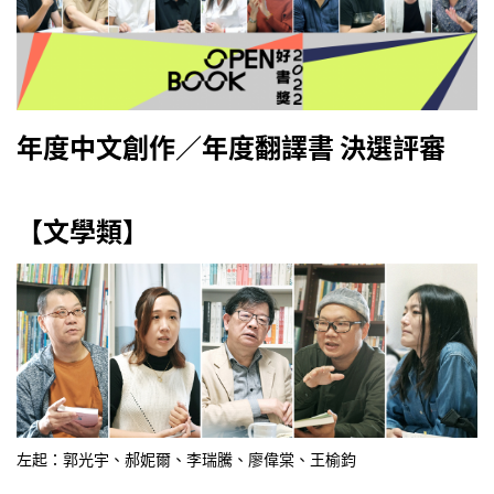
年度中文創作／年度翻譯書 決選評審
【文學類】
左起：郭光宇、郝妮爾、李瑞騰、廖偉棠、王榆鈞