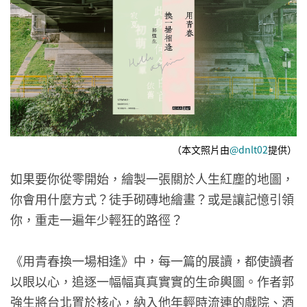
（本文照片由
@dnlt02
提供）
如果要你從零開始，繪製一張關於人生紅塵的地圖，
你會用什麼方式？徒手砌磚地繪畫？或是讓記憶引領
你，重走一遍年少輕狂的路徑？
《用青春換一場相逢》中，每一篇的展讀，都使讀者
以眼以心，追逐一幅幅真真實實的生命輿圖。作者郭
強生將台北置於核心，納入他年輕時流連的戲院、酒