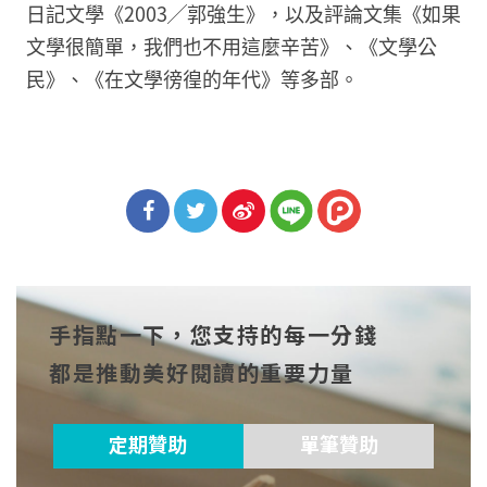
日記文學《2003╱郭強生》，以及評論文集《如果
文學很簡單，我們也不用這麼辛苦》、《文學公
民》、《在文學徬徨的年代》等多部。
分享
分享
分享
到Fa
到T
到微
手指點一下，您支持的每一分錢
cebo
witt
博
都是推動美好閱讀的重要力量
ok
er
定期贊助
單筆贊助