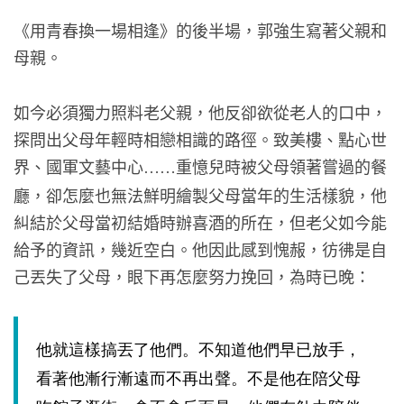
《用青春換一場相逢》的後半場，郭強生寫著父親和
母親。
如今必須獨力照料老父親，他反卻欲從老人的口中，
探問出父母年輕時相戀相識的路徑。致美樓、點心世
界、國軍文藝中心
重憶兒時被父母領著嘗過的餐
……
廳，卻怎麼也無法鮮明繪製父母當年的生活樣貌，他
糾結於父母當初結婚時辦喜酒的所在，但老父如今能
給予的資訊，幾近空白。他因此感到愧赧，彷彿是自
己丟失了父母，眼下再怎麼努力挽回，為時已晚：
他就這樣搞丟了他們。不知道他們早已放手，
看著他漸行漸遠而不再出聲。不是他在陪父母