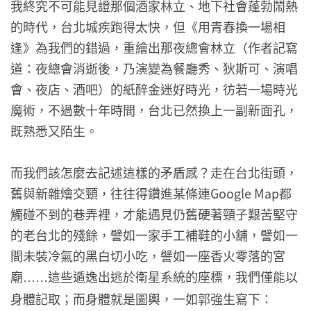
我終究不可能見證那個酒家林立、地下社會蓬勃鬧熱
的時代，台北城疾跑得太快，但《用青春換一場相
逢》為我們的錯過，重繪出那夜總會林立（作者記寫
道：夜總會消逝後，乃演變為餐廳秀、狄斯可、演唱
會、夜店、酒吧）的紙醉金迷好時光，彷若一場時光
魔術，不過數十年時間，台北已然換上一副新面孔，
既熟悉又陌生。
而我們該怎麼去記述這樣的矛盾感？走在台北街頭，
舊與新雜燴交頸，往往得鑽進某條連Google Map都
觸碰不到的巷弄裡，才能遇見仍舊硬著頸子艱苦堅守
的老台北的殘餘，譬如一家手工補鞋的小舖，譬如一
間未裝冷氣的黑白切小吃，譬如一座香火零落的宮
廟
這些遁逸出逃於衛星系統的座標，我們僅能以
……
身體記取；而身體就是圖輿，一如郭強生寫下：