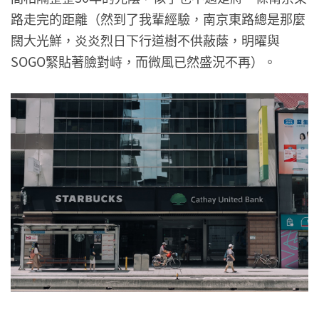
路走完的距離（然到了我輩經驗，南京東路總是那麼
闊大光鮮，炎炎烈日下行道樹不供蔽蔭，明曜與
SOGO緊貼著臉對峙，而微風已然盛況不再）。