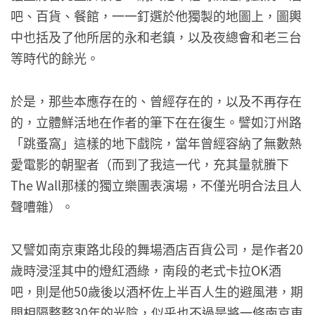
吧、百貨、餐館，一一釘選於他獨製的地圖上，圖輿
中也括及了他所居的永和老鎮，以及夜總會和老三台
等時代的餘光。
於是，那些本應存在的、曾經存在的，以及不再存在
的，立體鮮活地在作者的筆下在在復生。譬如汀州路
「跳蚤窩」這樣的地下戲院，當年曾經容納了無數熱
愛電影的朝聖者（而到了我這一代，充其量就賸下
The Wall那樣的獨立樂團表演場，不僅光明合法且人
聲嘈雜）。
又譬如南京東路北段的舞場酒店百貨公司，是作者20
歲時浸淫其中的燈紅酒綠，南段的老式卡拉OK酒
吧，則是他50歲後以酒杯佐上半百人生的避風港，期
間相隔整整30年的光陰，似乎也不過是將一條南京東