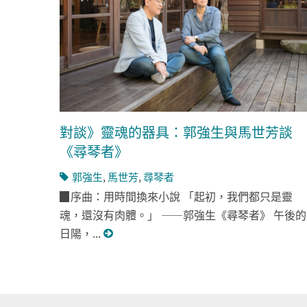
對談》靈魂的器具：郭強生與馬世芳談
《尋琴者》
郭強生
,
馬世芳
,
尋琴者
▉序曲：用時間換來小說 「起初，我們都只是靈
魂，還沒有肉體。」 ——郭強生《尋琴者》 午後的
日陽，...