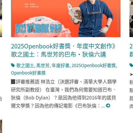
，
2025Openbook好書獎．年度中文創作》
歌之國土：馬世芳的巴布・狄倫六講
歌之國土
,
馬世芳
,
年度好書
,
2025Openbook好書獎
,
Openbook好書獎
▉評審推薦語 林浩立（決選評審、清華大學人類學
研究所副教授） 在臺灣，我們為何需要知道巴布．
狄倫（Bob Dylan）？是因為他得到2016年的諾貝
怡
爾文學獎？因為他的傳記電影《巴布狄倫：...
肉