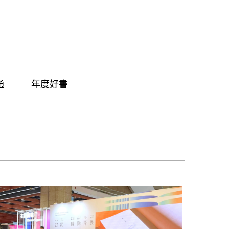
通
年度好書