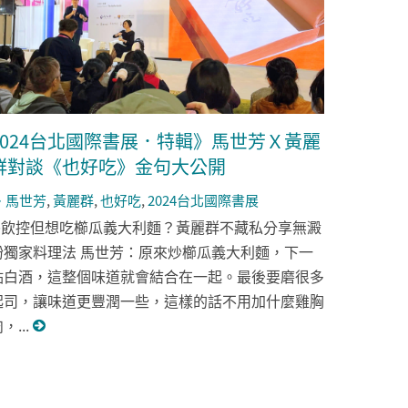
2024台北國際書展．特輯》馬世芳Ｘ黃麗
群對談《也好吃》金句大公開
馬世芳
,
黃麗群
,
也好吃
,
2024台北國際書展
➤飲控但想吃櫛瓜義大利麵？黃麗群不藏私分享無澱
粉獨家料理法 馬世芳：原來炒櫛瓜義大利麵，下一
點白酒，這整個味道就會結合在一起。最後要磨很多
起司，讓味道更豐潤一些，這樣的話不用加什麼雞胸
，...