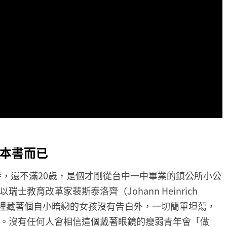
本書而已
時，還不滿20歲，是個才剛從台中一中畢業的鎮公所小公
教育改革家裴斯泰洛齊（Johann Heinrich
除了心裡藏著個自小暗戀的女孩沒有告白外，一切簡單坦蕩，
。沒有任何人會相信這個戴著眼鏡的瘦弱青年會「做