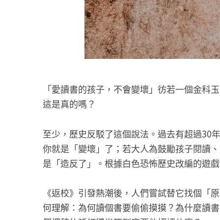
「愛讀書的孩子，不會變壞」彷若一個金科玉
這是真的嗎？
至少，歷史反駁了這個說法。過去有超過30
你就是「變壞」了；若大人為鼓勵孩子閱讀、
是「造反了」。根據白色恐怖歷史改編的遊戲
《返校》引發熱潮後，人們嘗試替它找個「原
何理解：為何讀個書要偷偷摸摸？為什麼讀書