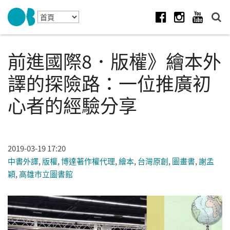
Skip to navigation
移至主內容
Facebook
Instagram
Youtube
前進國際8．版權》繪本外
譯的探險路：一位推廣初
心者的經驗分享
2019-03-19 17:20
中書外譯
,
版權
,
博達著作權代理
,
繪本
,
台灣原創
,
圖畫書
,
謝孟
穎
,
高雄市立圖書館