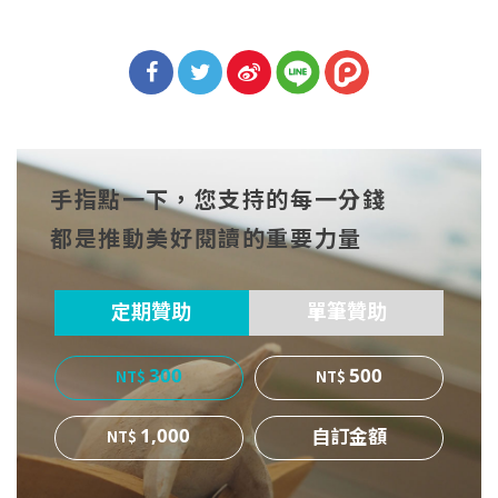
分享
分享
分享
到Fa
到T
到微
手指點一下，您支持的每一分錢
cebo
witt
博
都是推動美好閱讀的重要力量
ok
er
定期贊助
單筆贊助
300
500
1,000