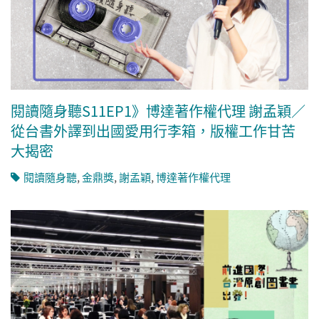
閱讀隨身聽S11EP1》博達著作權代理 謝孟穎／
從台書外譯到出國愛用行李箱，版權工作甘苦
大揭密
閱讀隨身聽
,
金鼎獎
,
謝孟穎
,
博達著作權代理