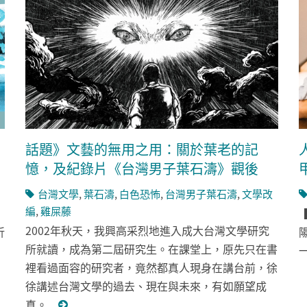
話題》文藝的無用之用：關於葉老的記
憶，及紀錄片《台灣男子葉石濤》觀後
台灣文學
,
葉石濤
,
白色恐怖
,
台灣男子葉石濤
,
文學改
編
,
雞屎藤
2002年秋天，我興高采烈地進入成大台灣文學研究
折
所就讀，成為第二屆研究生。在課堂上，原先只在書
裡看過面容的研究者，竟然都真人現身在講台前，徐
徐講述台灣文學的過去、現在與未來，有如願望成
真。...