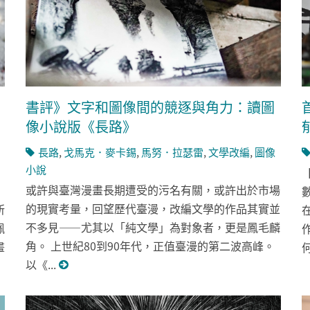
書評》文字和圖像間的競逐與角力：讀圖
像小說版《長路》
長路
,
戈馬克．麥卡錫
,
馬努．拉瑟雷
,
文學改編
,
圖像
小說
或許與臺灣漫畫長期遭受的污名有關，或許出於市場
的現實考量，回望歷代臺漫，改編文學的作品其實並
所
不多見——尤其以「純文學」為對象者，更是鳳毛麟
佩
角。 上世紀80到90年代，正值臺漫的第二波高峰。
畫
何
以《...