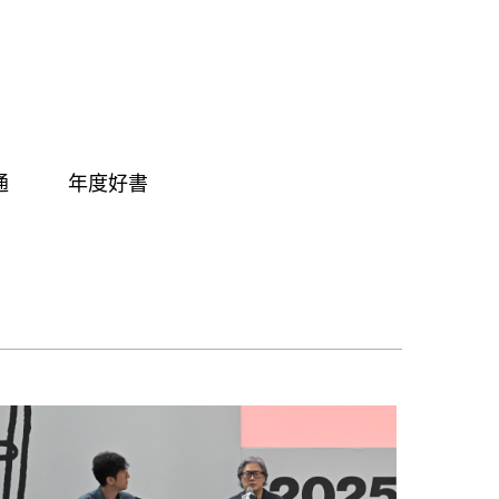
通
年度好書