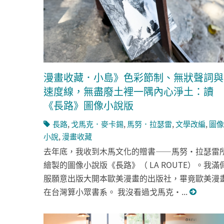
漫畫收藏．小島》色彩節制、無狀聲詞與
速度線，無盡廢土裡一隅內心淨土：讀
《長路》圖像小說版
長路
,
戈馬克．麥卡錫
,
馬努．拉瑟雷
,
文學改編
,
圖像
小說
,
漫畫收藏
去年底，我收到木馬文化的贈書——馬努・拉瑟雷
繪製的圖像小說版《長路》（ LA ROUTE）。我滿
服願意出版大開本歐美漫畫的出版社，畢竟歐美漫
在台灣算小眾書系。 我沒看過戈馬克・...