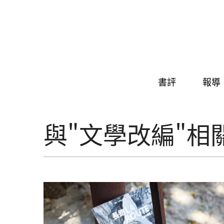
Skip to navigation
移至主內容
書評
報導
與"文學改編"相