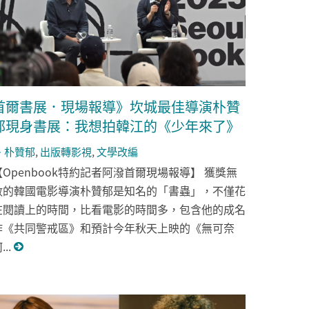
首爾書展．現場報導》坎城最佳導演朴贊
郁現身書展：我想拍韓江的《少年來了》
朴贊郁
,
出版轉影視
,
文學改編
【Openbook特約記者阿潑首爾現場報導】 獲獎無
數的韓國電影導演朴贊郁是知名的「書蟲」，不僅花
在閱讀上的時間，比看電影的時間多，包含他的成名
作《共同警戒區》和預計今年秋天上映的《無可奈
...