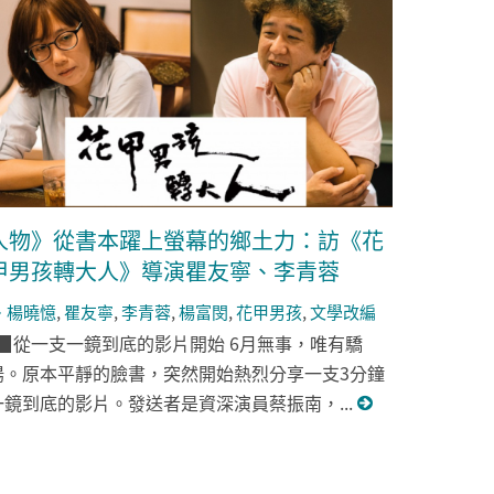
人物》從書本躍上螢幕的鄉土力：訪《花
甲男孩轉大人》導演瞿友寧、李青蓉
楊曉憶
,
瞿友寧
,
李青蓉
,
楊富閔
,
花甲男孩
,
文學改編
▉從一支一鏡到底的影片開始 6月無事，唯有驕
陽。原本平靜的臉書，突然開始熱烈分享一支3分鐘
一鏡到底的影片。發送者是資深演員蔡振南，...