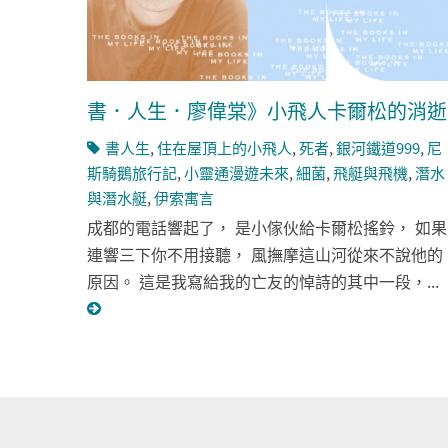
書．人生．廖偉棠》小飛人卡爾松的消逝
書人生
,
住在屋頂上的小飛人
,
死者
,
銀河鐵道999
,
尼
斯騎鵝旅行記
,
小靈通漫遊未來
,
細菌
,
飛艇與飛機
,
潛水
與潛水艇
,
伊索寓言
成都的電話響起了， 是小傢伙給卡爾松搖鈴， 如果
連響三下你不用接聽， 風撫摩這山河從來不說他的
原因。 這是我寫給我的亡友的悼詩的其中一段，...