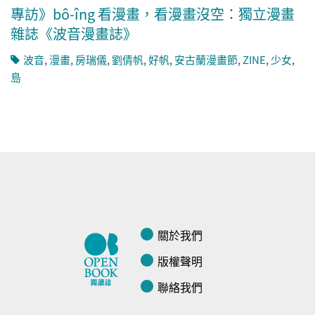
專訪》bô-îng 看漫畫，看漫畫沒空：獨立漫畫
雜誌《波音漫畫誌》
波音
,
漫畫
,
房瑞儀
,
劉倩帆
,
好帆
,
安古蘭漫畫節
,
ZINE
,
少女
,
島
關於我們
版權聲明
聯絡我們