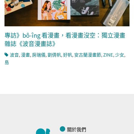
專訪》bô-îng 看漫畫，看漫畫沒空：獨立漫畫
雜誌《波音漫畫誌》
波音
,
漫畫
,
房瑞儀
,
劉倩帆
,
好帆
,
安古蘭漫畫節
,
ZINE
,
少女
,
島
關於我們