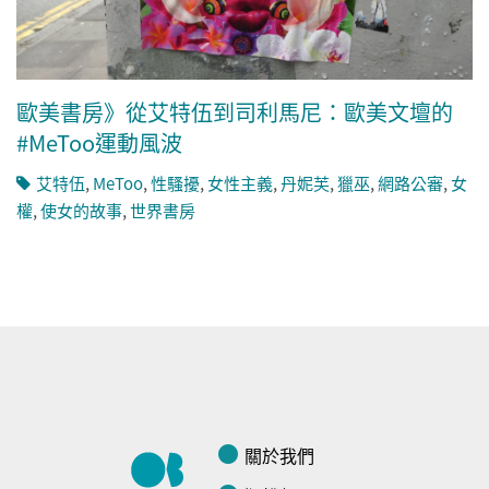
歐美書房》從艾特伍到司利馬尼：歐美文壇的
#MeToo運動風波
艾特伍
,
MeToo
,
性騷擾
,
女性主義
,
丹妮芙
,
獵巫
,
網路公審
,
女
權
,
使女的故事
,
世界書房
關於我們