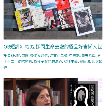
OB短評》#292 探問生命去處的極品好書懶人包
OB短評
,
間隙
,
後少女時代
,
達文西二號
,
中央站
,
農夫哲學
,
身
土不二，從吃開始
,
為孩子奮鬥的決心
,
女性主義
,
暴民法
,
印太競
逐