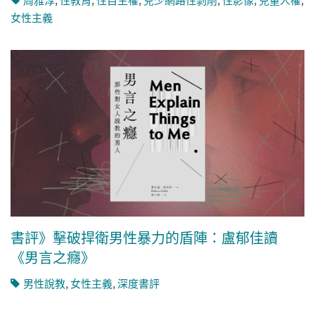
女性主義
書評》擊破捍衛男性暴力的盾陣：盧郁佳讀
《男言之癮》
男性說教
,
女性主義
,
深度書評