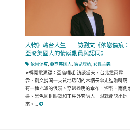
人物》轉台人生——訪劉文《依戀傷痕：
亞裔美國人的情感動員與認同》
依戀傷痕
,
亞裔美國人
,
酷兒理論
,
女性主義
➤轉開電源鍵：亞裔崛起 訪談當天，台北霪雨霏
霏，劉文撐開一支質地透明的木柄長傘走進咖啡廳
有一種老派的浪漫。穿過透明的傘布，短髮、兩側
邊、黑色圓框眼鏡和正裝外套讓人一眼就能認出她
來。...