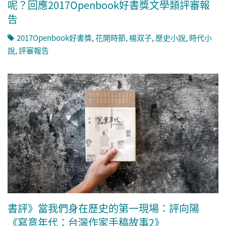
呢？回應2017Openbook好書獎文學類評審報
告
2017Openbook好書獎
,
花開時節
,
楊双子
,
歷史小說
,
時代小
說
,
評審報告
書評》當我們身在歷史的第一現場：評向陽
《寫意年代：台灣作家手稿故事2》