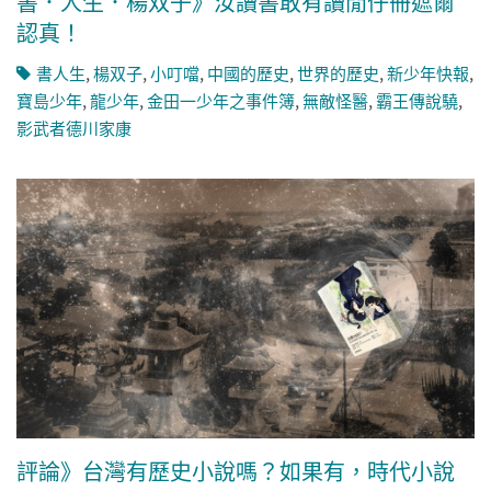
書．人生．楊双子》汝讀書敢有讀閒仔冊遮爾
認真！
書人生
,
楊双子
,
小叮噹
,
中國的歷史
,
世界的歷史
,
新少年快報
,
寶島少年
,
龍少年
,
金田一少年之事件簿
,
無敵怪醫
,
霸王傳說驍
,
影武者德川家康
評論》台灣有歷史小說嗎？如果有，時代小說