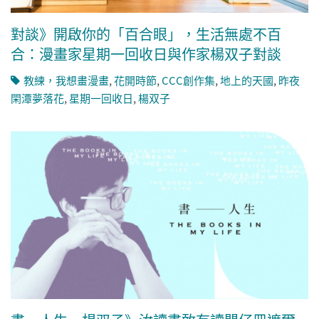
對談》開啟你的「百合眼」，生活無處不百
合：漫畫家星期一回收日與作家楊双子對談
教練，我想畫漫畫
,
花開時節
,
CCC創作集
,
地上的天國
,
昨夜
閑潭夢落花
,
星期一回收日
,
楊双子