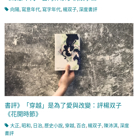
向陽
,
寫意年代
,
寫字年代
,
楊双子
,
深度書評
書評》「穿越」是為了愛與改變：評楊双子
《花開時節》
大正
,
昭和
,
日治
,
歷史小說
,
穿越
,
百合
,
楊双子
,
陳沛淇
,
深度
書評