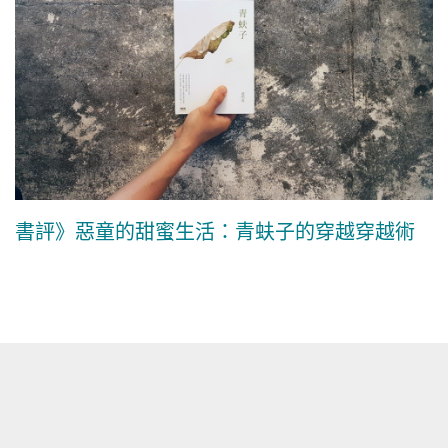
書評》惡童的甜蜜生活：青蚨子的穿越穿越術