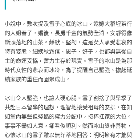
小說中，數次提及雪子心底的冰山。遠嫁大稻埕茶行
的大姐春子，婚後，長房千金的氣勢全消，安靜得像
斷頭落地的山茶。靜默、堅韌，這是女人承受悲哀的
特有姿態。細姨秋霜倌、恩子、好子，也都與無從自
主的命運妥協，奮力生存於現實。雪子的冰山是為那
時代女性的悲哀而冰冷，為了提醒自己堅強、擔起延
續家族的重任而固聚成山。
冰山令人堅強，也讓人硬心腸。雪子割捨了與早季子
共赴日本留學的理想，理智地接受祖母的安排，在知
如堂內無聲但殘酷的權力分配中，接棒扛家的大位。
事事不盡如人意，卻看似順利。然而冰山終非善物，
心懷冰山的雪子難以無芥蒂地回答：明明擁有才能與