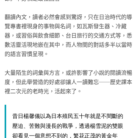
翻讀內文，讀者必然會感到驚訝，只在日治時代的導
覽專書裡現身的事物與名詞，如瓦斯發生器、冷藏
器，或習俗與飲食細節、台日旅行的交通方式等，悉
數活靈活現地嵌在其中，而人物間的對話多半以當時
的語言習慣呈現。
大量陌生的詞彙與方言，或許影響了小說的閱讀流暢
度，但此舉營造的好處卻讓人一讀難忘──歷史課本
裡二次元的老時光，活起來了。
昔日楊馨儀以為日本殖民五十年就是不間斷的
壓迫、苦難與漫長的戰爭，透過楊雪泥的雙眼
卻看見一個意想不到的，繁花正茂的黃金年