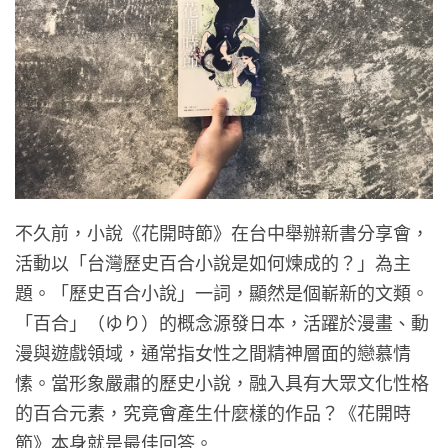
不久前，小說《花開時節》在台中舉辦新書分享會，
活動以「台灣歷史百合小說是如何煉成的？」為主
題。「歷史百合小說」一詞，顯然是個嶄新的文類。
「百合」（ゆり）的概念源發日本，活躍於漫畫、動
漫與遊戲領域，通常指女性之間精神層面的戀慕情
愫。當形象嚴肅的歷史小說，融入具有大眾文化性格
的百合元素，究竟會產生什麼樣的作品？《花開時
節》本身就是最佳回答。