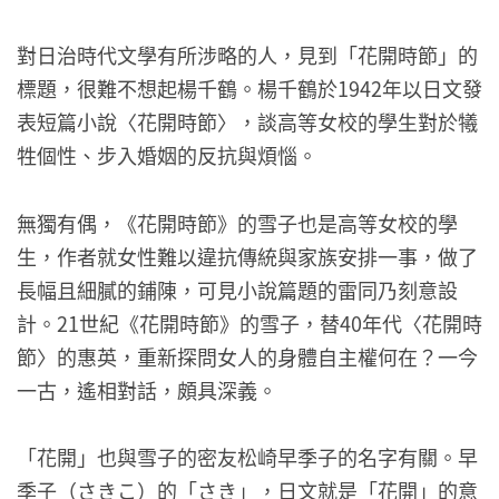
對日治時代文學有所涉略的人，見到「花開時節」的
標題，很難不想起楊千鶴。楊千鶴於1942年以日文發
表短篇小說〈花開時節〉，談高等女校的學生對於犧
牲個性、步入婚姻的反抗與煩惱。
無獨有偶，《花開時節》的雪子也是高等女校的學
生，作者就女性難以違抗傳統與家族安排一事，做了
長幅且細膩的鋪陳，可見小說篇題的雷同乃刻意設
計。21世紀《花開時節》的雪子，替40年代〈花開時
節〉的惠英，重新探問女人的身體自主權何在？一今
一古，遙相對話，頗具深義。
「花開」也與雪子的密友松崎早季子的名字有關。早
季子（さきこ）的「さき」，日文就是「花開」的意