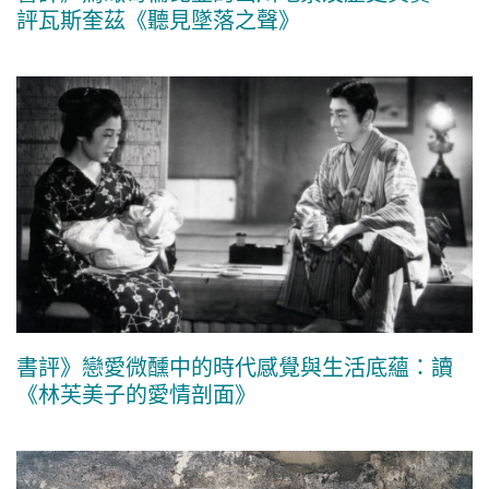
評瓦斯奎茲《聽見墜落之聲》
書評》戀愛微醺中的時代感覺與生活底蘊：讀
《林芙美子的愛情剖面》