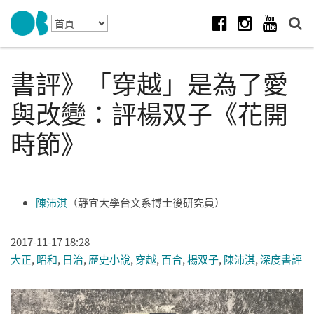
Skip to navigation
移至主內容
Facebook
Instagram
Youtube
書評》「穿越」是為了愛
與改變：評楊双子《花開
時節》
陳沛淇
（靜宜大學台文系博士後研究員）
2017-11-17 18:28
大正
,
昭和
,
日治
,
歷史小說
,
穿越
,
百合
,
楊双子
,
陳沛淇
,
深度書評