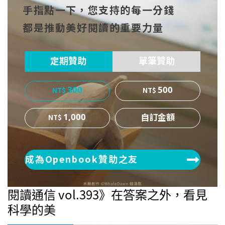
手指點一下，您支持的每一分錢
cebo
witt
博
都是推動美好閱讀的重要力量
ok
er
定期贊助
單筆贊助
300
500
1,000
成為Openbook贊助之友
閱讀通信 vol.393》在答案之外，看見
科學的美