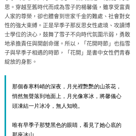
思。穿越至舊時代而成為雪子的楊馨儀，雖享受富貴
人家的尊榮，卻也體會到世家千金的難處、社會對女
性的強大束縛。正是早季子那反思女性處境、攻讀博
士學位的決心，鼓舞了雪子不向時代氛圍示弱，勇敢
地承擔責任與開創命運。所以，「花開時節」也指雪
子與早季子相遇的時節，「花開」是書中女性們青春
綻放的身影。
那個春寒料峭的深夜，月光裡艷艷的山茶花，
悄然無聲落到地面上，月光像寒冰，將馨儀心
頭凍結一片冰冷，無人知曉。
唯有早季子那雙黑色的眼睛，看見了她心底的
那座冰山。