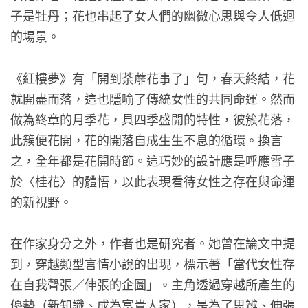
子是牡丹；花也串起了女人們的幽微心思與令人低迴
的場景。
《紅樓夢》有「開到荼蘼花事了」句，春天終結，花
就開盡而落，這也隱喻了傳統女性的共同命運。然而
做為終章的月季花，具四季盛開的特性，彼簇花落，
此簇便花開，花的開落自成生生不息的循環。換言
之，全年都是花開時節。這巧妙的設計應是呼應雪子
於〈桂花〉的體悟，以此表現看待女性之存在與命運
的新視野。
在作家身分之外，作者也是研究者。她曾在論文中提
到，穿越類型言情小說的出現，標示著「當代女性存
在自我聲張／伸張的企圖」。主角透過穿越所產生的
優勢（新知識、成為富貴人家），是為了思辨、伸張