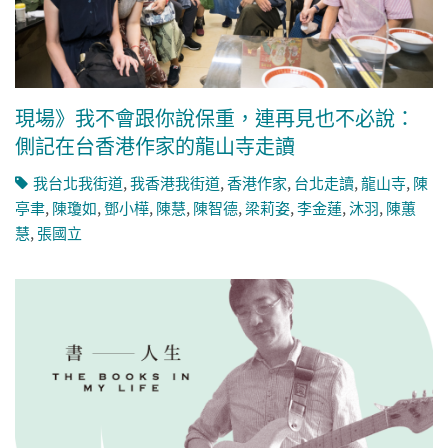
現場》我不會跟你說保重，連再見也不必說：
側記在台香港作家的龍山寺走讀
我台北我街道
,
我香港我街道
,
香港作家
,
台北走讀
,
龍山寺
,
陳
亭聿
,
陳瓊如
,
鄧小樺
,
陳慧
,
陳智德
,
梁莉姿
,
李金蓮
,
沐羽
,
陳蕙
慧
,
張國立