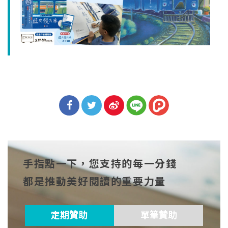
分享
分享
分享
到Fa
到T
到微
手指點一下，您支持的每一分錢
cebo
witt
博
都是推動美好閱讀的重要力量
ok
er
定期贊助
單筆贊助