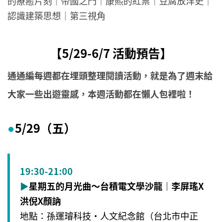
的療癒片刻｜帝國之門｜康熙的紅票｜豆腐放洋史｜
認識建築思想｜第三視角
【5/29-6/7 活動預告】
通通編每週都在埋頭整理閱讀活動，就是為了週末給
大家一些出遊靈感，本週活動都在懶人包裡啦！
5/29（五）
●
19:30-21:00
▶
星期五的月光曲～台積電文學沙龍｜李屏瑤X
洪倪X顏訥
地點：孫運璿科技‧人文紀念館（台北市中正