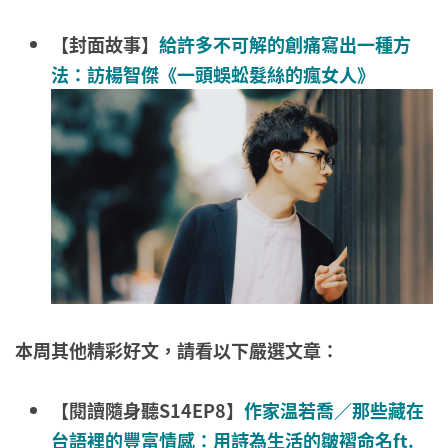
【封面故事】
給許多不可解的創痛寫出一種方
法：訪楊智傑《一頭蜈蚣髮絲的瘋女人》
本周其他精彩好文，請看以下嚴選文章：
【閱讀隨身聽S14EP8】
作家温若喬／那些藏在
台語裡的豐富情感：用詩為生活的皺褶命名ft.