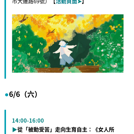
市大連路69號）
【
活動頁面
➤
】
6/6（六）
●
14:00-16:00
▶
從「被動受苦」走向生育自主：《女人所