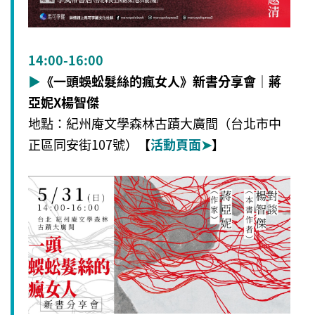
14:00-16:00
▶
《一頭蜈蚣髮絲的瘋女人》新書分享會｜蔣
亞妮X楊智傑
地點：紀州庵文學森林古蹟大廣間（台北市中
正區同安街107號）
【
活動頁面
➤
】