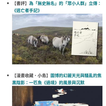
【書評】
為「無史無名」的「眾小人群」立傳：
《逃亡者手記》
【漫畫收藏．小島】
圖博的幻麗天光與騷亂的焦
黑陰影：一匹魚《過境》的風景與沉默