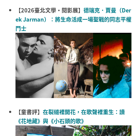
【2026臺北文學・閱影展】
德瑞克．賈曼（Der
ek Jarman）：將生命活成一場聖戰的同志平權
鬥士
【童書評】
在裂縫裡開花，在歌聲裡重生：讀
《花地藏》與《小石頭的歌》