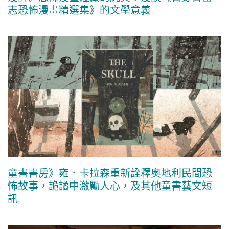
志恐怖漫畫精選集》的文學意義
童書書房》雍．卡拉森重新詮釋奧地利民間恐
怖故事，詭譎中激勵人心，及其他童書藝文短
訊