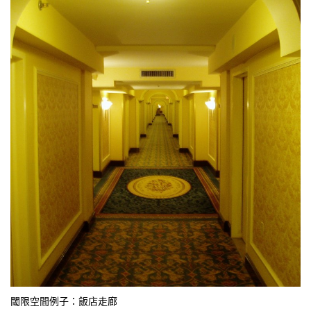
閾限空間例子：飯店走廊