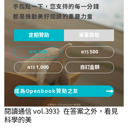
手指點一下，您支持的每一分錢
cebo
witt
博
都是推動美好閱讀的重要力量
ok
er
定期贊助
單筆贊助
300
500
1,000
成為Openbook贊助之友
閱讀通信 vol.393》在答案之外，看見
科學的美