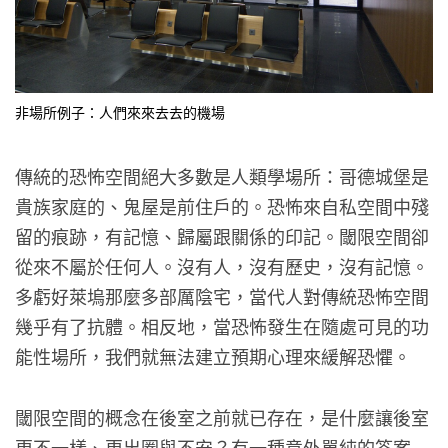
非場所例子：人們來來去去的機場
傳統的恐怖空間絕大多數是人類學場所：哥德城堡是
貴族家庭的、鬼屋是前住戶的。恐怖來自私空間中殘
留的痕跡，有記憶、歸屬跟關係的印記。閾限空間卻
從來不屬於任何人。沒有人，沒有歷史，沒有記憶。
多虧好萊塢那麼多部厲陰宅，當代人對傳統恐怖空間
幾乎有了抗體。相反地，當恐怖發生在隨處可見的功
能性場所，我們就無法建立預期心理來緩解恐懼。
閾限空間的概念在後室之前就已存在，是什麼讓後室
更不一樣、更出圈與不安？有一種意外單純的答案