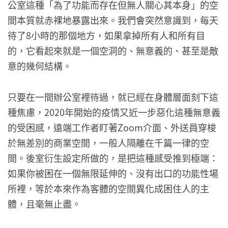
公室這種「為了功能而存在但無人關心其本身」的空
間本質就赤裸地暴露出來。我們會突然意識到，每天
待了8小時的那個地方，如果拿掉所有人和所有目
的，它看起來就是一個空洞的、無意義的、甚至是敵
意的幾何結構。
只要在一間辦公室裡待過，就已經在身體層面刻下這
種焦慮，2020年開始的疫情又近一步惡化這種無意義
的受困感，遠端工作者盯著Zoom介面、外送員穿梭
於無差別的商業空間，一般人隔離在千篇一律的空
間。後室衍生設定所做的，是把這種感受推到極端：
如果你被困在一個無限延伸的、沒有出口的功能性場
所裡，等於本來作為客體的空間異化成困住人的主
體，且毫無止盡。