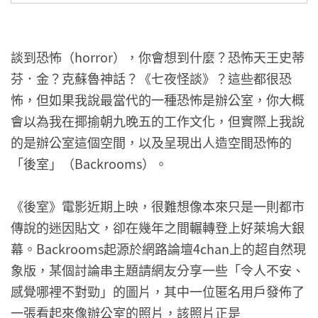
談到恐怖（horror），你會想到什麼？恐怖天王史蒂
芬．金？克蘇魯神話？《七夜怪談》？這些都很恐
怖，但如果我說最當代的一種恐怖是辦公室，你大概
會以為我在揶揄朝九晚五的工作文化，但實際上我說
的是辦公室這個空間，以及呈現出人造空間恐怖的
「後室」（Backrooms）。
《後室》電影近期上映，很難想像本來只是一則都市
傳說的迷因貼文，卻在幾年之間輾轉登上好萊塢大銀
幕。Backrooms起源於網路論壇4chan上的超自然現
象版，某個討論串主題請網友分享一些「令人不安、
感覺哪裡不對勁」的圖片，其中一位匿名用戶發佈了
一張看起來像辦公室的照片，該照片正是