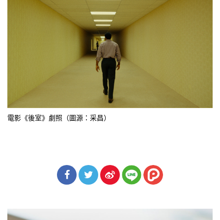
電影《後室》劇照（圖源：采昌）
分享
分享
分享
到Fa
到T
到微