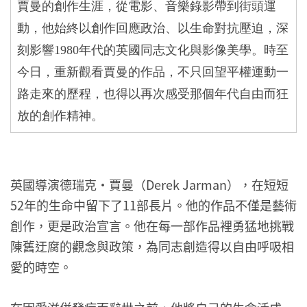
賈曼的創作生涯
，從電影、音樂錄影帶到街頭運
動，他始終以創作回應政治、以生命對抗壓迫，深
刻影響
1980
年代的英國同志文化與影像美學。時至
今日，重新觀看賈曼的作品，不只回望平權運動一
路走來的歷程，也得以再次感受那個年代自由而狂
放的創作精神。
英國導演德瑞克・賈曼（Derek Jarman），在短短
52年的生命中留下了11部長片。他的作品不僅是藝術
創作，更是政治宣言。他在每一部作品裡勇猛地挑戰
陳舊迂腐的觀念與政策，為同志創造得以自由呼吸相
愛的時空。