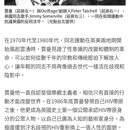
賈曼（前排左一）與OutRage!創辦人Peter Tatchell（前排右一）、
英國同志歌手Jimmy Somerville（前排左三），一同在街頭運動中
抗議英國的反同法令。（光點台北提供）
在1970年代至1980年代，同志運動在英美兩地剛開
始風起雲湧時，賈曼見證了性意識的改變和體制的革
命，可以如何從數千年的宗教和傳統壓迫下解放人
心，讓年輕的同志不用再像過去世代一樣活在歧視和
陰影中。
賈曼他一直自認是個樂觀主義者，相信只有直接的行
動才能改變世界。在1986年底賈曼發現自己HIV帶原
之後，他更成為英國史上第一個公開承認HIV帶原身
分的公眾人物，以自己已廣為人知的藝術家身分，為
極度遭到汙名歧視的HIV重新換上一張人性的面貌。