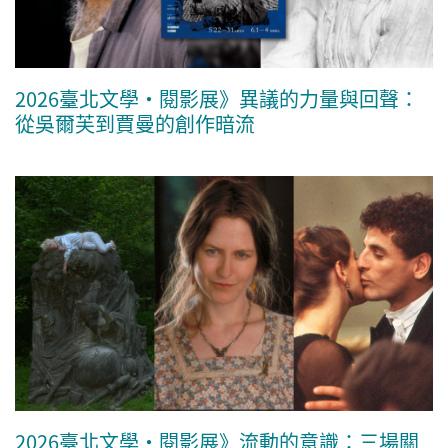
2026臺北文學・閱影展》異議的力量與回聲：
從吳爾芙到賈曼的創作暗流
2026臺北文學・閱影展》流動的意識：三場關