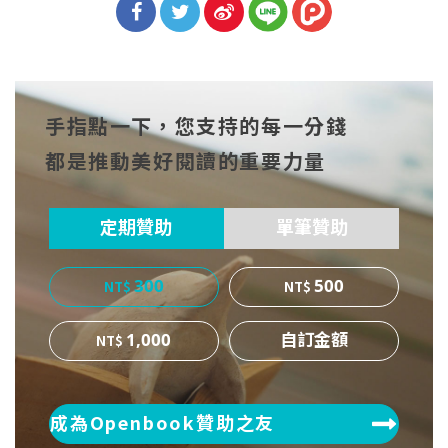
分享
分享
分享
到Fa
到T
到微
手指點一下，您支持的每一分錢
cebo
witt
博
都是推動美好閱讀的重要力量
ok
er
定期贊助
單筆贊助
300
500
1,000
成為Openbook贊助之友