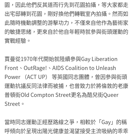
園，因此他們反其道而行先到花園拍攝，等大家都走
出宅邸轉到花園，剛好換他們轉戰室內拍攝。然而如
此隨時機動調整的游擊功力，不僅來自他作為藝術家
的敏捷思緒，更來自於他自年輕時就參與街頭運動的
實戰經驗。
賈曼從1970年代開始就陸續參與Gay Liberation
Front、OutRage!、AIDS Coalition to Unleash
Power （ACT UP） 等英國同志團體，曾因參與街頭
運動抗議反同法律而被捕，也曾致力於將倫敦的老康
普頓街Old Compton Street更名為酷兒街Queer
Street。
當時同志運動正經歷路線之爭，相較於「Gay」的稱
呼傾向於呈現出陽光健康並渴望接受主流吸納的乖乖