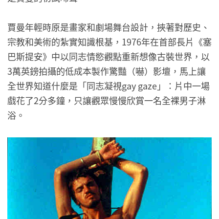
賈曼年輕時原是畫家和劇場舞台設計，挾著對歷史、
宗教和美術的紮實知識根基，1976年在首部長片《塞
巴斯提安》中以同志情慾觀點重新想像古裝世界，以
3萬英鎊拍攝的低成本製作驚豔（嚇）影壇，馬上讓
全世界知道什麼是「同志凝視gay gaze」：片中一場
戲花了2分多鐘，只讓觀眾慢慢欣賞一名全裸男子淋
浴。