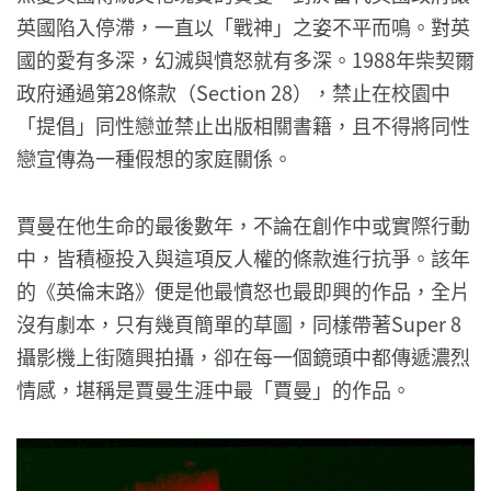
英國陷入停滯，一直以「戰神」之姿不平而鳴。對英
國的愛有多深，幻滅與憤怒就有多深。1988年柴契爾
政府通過第28條款（Section 28），禁止在校園中
「提倡」同性戀並禁止出版相關書籍，且不得將同性
戀宣傳為一種假想的家庭關係。
賈曼在他生命的最後數年，不論在創作中或實際行動
中，皆積極投入與這項反人權的條款進行抗爭。該年
的《英倫末路》便是他最憤怒也最即興的作品，全片
沒有劇本，只有幾頁簡單的草圖，同樣帶著Super 8
攝影機上街隨興拍攝，卻在每一個鏡頭中都傳遞濃烈
情感，堪稱是賈曼生涯中最「賈曼」的作品。