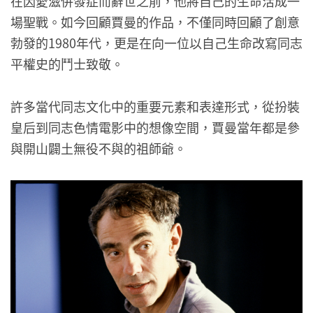
在因愛滋併發症而辭世之前，他將自己的生命活成一
場聖戰。如今回顧賈曼的作品，不僅同時回顧了創意
勃發的1980年代，更是在向一位以自己生命改寫同志
平權史的鬥士致敬。
許多當代同志文化中的重要元素和表達形式，從扮裝
皇后到同志色情電影中的想像空間，賈曼當年都是參
與開山闢土無役不與的祖師爺。