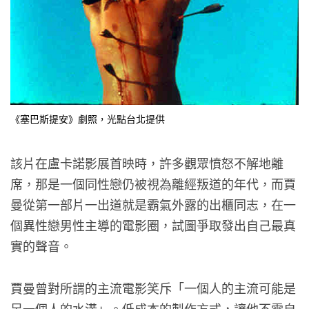
《塞巴斯提安》劇照，光點台北提供
該片在盧卡諾影展首映時，許多觀眾憤怒不解地離
席，那是一個同性戀仍被視為離經叛道的年代，而賈
曼從第一部片一出道就是霸氣外露的出櫃同志，在一
個異性戀男性主導的電影圈，試圖爭取發出自己最真
實的聲音。
賈曼曾對所謂的主流電影笑斥「一個人的主流可能是
另一個人的水溝」。低成本的製作方式，讓他不需自