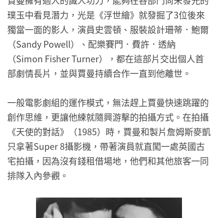
璞玉中看見潛力，光是《浮世繪》就發掘了3位後來
獨當一面的影人，演員史雲頓、服裝設計珊蒂．鮑爾
（Sandy Powell）、配樂賽門．費許．透納
（Simon Fisher Turner），都在這部片交出個人首
部劇情長片，並與賈曼持續合作一直到他離世。
一般電影劇組的運作模式，無法趕上賈曼快速跳躍的
創作思維，更讓他練就隨興游擊的拍攝方式。在拍攝
《天使的對話》（1985）時，賈曼和製片詹姆斯麥凱
只拿著Super 8攝影機，帶著演員就直闖一處英國古
宅拍攝，因為沒有錢租借場地，他們和其他旅客一同
排隊入內參觀。