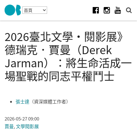
Skip to navigation
移至主內容
Facebook
Instagram
Youtube
2026臺北文學・閱影展》
德瑞克．賈曼（Derek
Jarman）：將生命活成一
場聖戰的同志平權鬥士
張士達
（資深媒體工作者）
2026-05-27 09:00
賈曼
,
文學閱影展