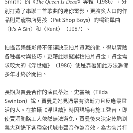
Smith）的《
》專輯（1986），分
The Queen Is Dead
別打造了串聯三首歌曲的迷你電影，更膾炙人口的作
品則是寵物店男孩（Pet Shop Boys）的暢銷單曲
〈
〉和〈Rent〉（1987）。
It’s A Sin
拍攝音樂錄影帶不僅讓缺乏拍片資源的他，得以實驗
各種器材與技巧，更藉此賺錢累積拍片資金，資金需
求較大的《浮世繪》（1986）便是靠著如此方法籌備
多年才終於開拍。
長期與賈曼合作的演員蒂妲．史雲頓（Tilda
Swinton）說，賈曼是她見過最有決斷力且反應最靈
活的人。在拍攝《浮世繪》時因現場有施工聲音，即
使買酒賄賂工人依然無法避免，賈曼後來決定乾脆到
義大利錄下各種當代城市聲音作為音效，為古裝片打