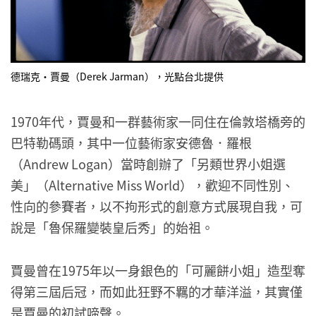
德瑞克・賈曼（Derek Jarman），光點台北提供
1970年代，賈曼和一群藝術家一同住在倫敦塔橋旁的
巴特勒碼頭，其中一位藝術家安德魯．羅根
（Andrew Logan）當時創辦了「另類世界小姐選
美」（Alternative Miss World），歡迎不同性別、
性向的參賽者，以不拘形式的創意方式展現自我，可
說是「魯保羅變裝皇后秀」的始祖。
賈曼曾在1975年以一身銀色的「可麗餅小姐」造型奪
得第三屆后冠，而如此狂野不羈的才華洋溢，其實僅
是賈曼的初試啼聲。