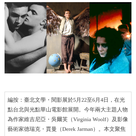
編按：臺北文學・閱影展於
5
月
22
至
6
月
4
日，在光
點台北與光點華山電影館展開。今年兩大主題人物
為作家維吉尼亞・吳爾芙（
Virginia Woolf
）及影像
藝術家德瑞克・賈曼（
Derek Jarman
）。
本文聚焦