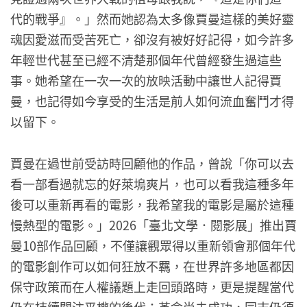
代的戰爭』。」然而她認為太多像賈曼這樣的美好靈
魂因愛滋而受苦死亡，卻沒有被好好記得，如今許多
年輕世代甚至已經不清楚那個年代曾經發生過這些
事。她希望在一次一次的放映活動中讓世人記得賈
曼，也記得如今享受的生活是前人如何流血奮鬥才得
以留下。
賈曼在過世前受訪時回顧他的作品，曾說「你可以去
看一部看過就忘的好萊塢爽片，也可以看我這種多年
後可以重新再看的電影，我希望我的電影是屬於這種
慢熱型的電影。」2026「臺北文學．閱影展」推出賈
曼10部作品回顧，不僅讓觀眾得以重新領會那個年代
的電影創作可以如何狂放不羈，在世界許多地區都因
保守政策而在人權議題上走回頭路時，更是提醒當代
仍在持續關注平權的後代：革命尚未成功，同志仍須