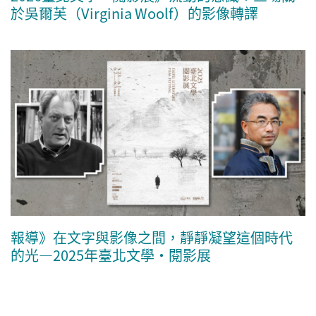
於吳爾芙（Virginia Woolf）的影像轉譯
報導》在文字與影像之間，靜靜凝望這個時代
的光—2025年臺北文學・閱影展