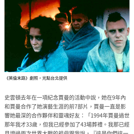
《英倫末路》劇照，光點台北提供
史雲頓去年在一項紀念賈曼的活動中說，她在9年內
和賈曼合作了她演藝生涯的前7部片，賈曼一直是影
響她最深的合作夥伴和靈魂好友：「1994年賈曼過世
那年我才33歲，但我已經參加了43場葬禮。我那已經
見證過兩次世界大戰的祖母跟我說，『這是你們這一