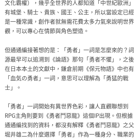
文化霸權），幾乎全世界的人都知道「中世紀歐洲」
有城堡、騎士、貴族、國王、公主，所以當設定已經
是一種常識，創作者就無需花費太多力氣來說明世界
觀，可以專心在情節與角色塑造。
但通通編接著想的是：「勇者」一詞是怎麼來的？詞
源最早可以追溯到《論語》那句「勇者不懼」，之後
在日本本土的文獻中，鎌倉前期《保元物語》中也有
「血気の勇者」一詞，意思可以理解為「勇猛的戰
士」。
「勇者」一詞開始有異世界色彩，讓人直觀聯想到
RPG主角則要到《勇者鬥惡龍》這個IP出現。但根據
通通編找到的資料，都沒有解釋《勇者鬥惡龍》之父
堀井雄二為什麼選擇「勇者」作為一種身分、職業的