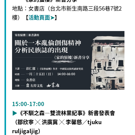
地點：女書店（台北市新生南路三段56巷7號2
樓）
【
活動頁面
➤
】
15:00-17:00
▶
《不馴之森—雙流林業紀事》新書發表會
（鄒欣寧 ╳ 洪廣冀 ╳ 李馨慈／tjuku
ruljigaljig）