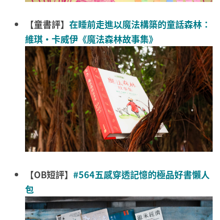
【童書評】
在睡前走進以魔法構築的童話森林：
維琪・卡威伊《魔法森林故事集》
【OB短評】
#564五感穿透記憶的極品好書懶人
包