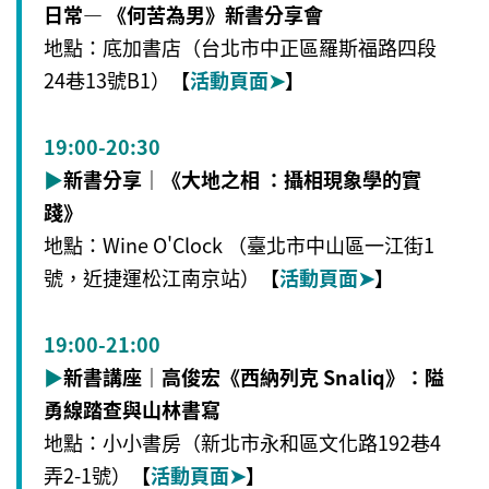
日常— 《何苦為男》新書分享會
地點：底加書店（台北市中正區羅斯福路四段
24巷13號B1）
【
活動頁面
➤
】
19:00-20:30
▶
新書分享｜《大地之相 ：攝相現象學的實
踐》
地點：Wine O'Clock （臺北市中山區一江街1
號，近捷運松江南京站）
【
活
動頁
面➤
】
19:00-21:00
▶
新書講座｜高俊宏《西納列克 Snaliq》：隘
勇線踏查與山林書寫
地點：小小書房（新北市永和區文化路192巷4
弄2-1號）
【
活
動頁
面➤
】