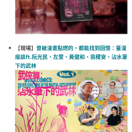
【現場】
曾被漫畫點燃的，都能找到回憶：臺漫
座談ft.阮光民、左萱、黃健和、翁稷安、沾水筆
下的武林