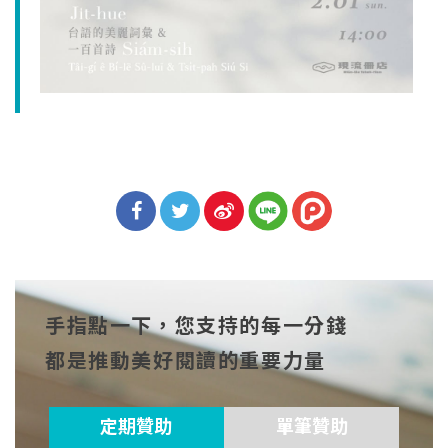
分享
分享
分享
到Fa
到T
到微
手指點一下，您支持的每一分錢
cebo
witt
博
都是推動美好閱讀的重要力量
ok
er
定期贊助
單筆贊助