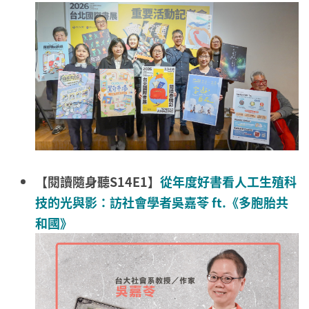
【閱讀隨身聽S14E1】
從年度好書看人工生殖科
技的光與影：訪社會學者吳嘉苓 ft.《多胞胎共
和國》