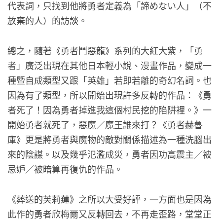
代表詞，只找到他將勇者定義為「諦めない人」（不
放棄的人）的訪談。
總之，隨著《勇者鬥惡龍》系列的大紅大紫，「勇
者」廣泛出現在其他日本輕小說、漫畫作品，變成一
種暨自成類型又跟「英雄」若即若離的奇幻名詞。也
因為有了類型，所以開始出現許多反轉的作品：《勇
者死了！因為勇者掉進我這個村民挖的陷阱裡。》一
開始勇者就死了，惡魔／魔王誰來打？《勇者赫魯
庫》更是將勇者與魔物的敵對關係描述為一種洗腦出
來的陰謀。以及幾乎氾濫成災，勇者因功高震主／被
忌妒／被暗算再復仇的作品。
《葬送的芙莉蓮》之所以大受好評，一方面也是因為
此作的勇者欣梅爾又反轉回去，不再走歪路，堂堂正