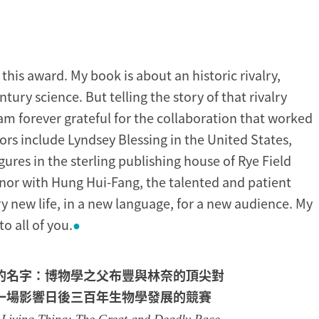
this award. My book is about an historic rivalry,
ury science. But telling the story of that rivalry
 am forever grateful for the collaboration that worked
ors include Lyndsey Blessing in the United States,
ures in the sterling publishing house of Rye Field
 honor with Hung Hui-Fang, the talented and patient
y new life, in a new language, for a new audience. My
o all of you.
●
的名字：博物學之父布豐與林奈的頂尖對
一場影響日後三百年生物學發展的競賽