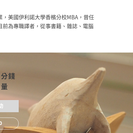
業，美國伊利諾大學香檳分校MBA，曾任
目前為專職譯者，從事書籍、雜誌、電腦
一分錢
力量
助
0