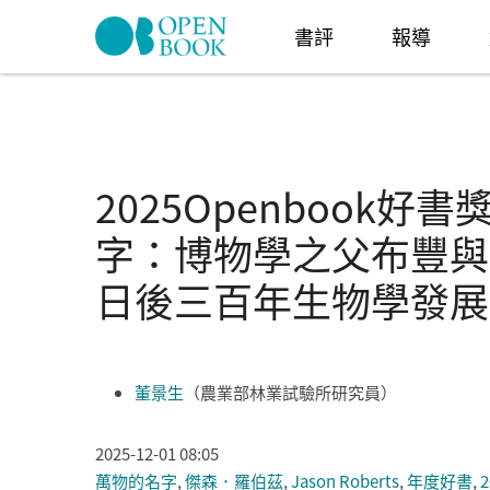
Skip to navigation
移至主內容
書評
報導
2025Openbook
字：博物學之父布豐與
日後三百年生物學發展
董景生
（農業部林業試驗所研究員）
2025-12-01 08:05
萬物的名字
,
傑森．羅伯茲
,
Jason Roberts
,
年度好書
,