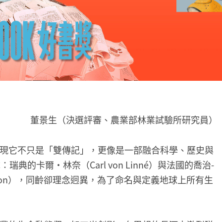
董景生（決選評審、農業部林業試驗所研究員）
現它不只是「雙傳記」，更像是一部融合科學、歷史與
的卡爾・林奈（Carl von Linné）與法國的喬治-
 de Buffon），同齡卻理念迥異，為了命名與定義地球上所有生