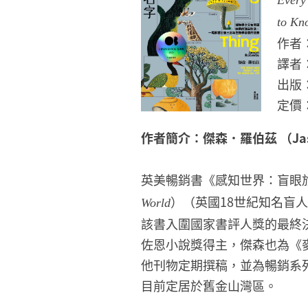
Every
to Kno
作者：
譯者
出版
定價：
作者簡介：傑森．羅伯茲 （Jaso
英美暢銷書《感知世界：盲眼
）（英國18世紀知名盲
World
該書入圍國家書評人獎的最終
佐恩小說獎得主，傑森也為《
他刊物定期撰稿，並為暢銷系列
目前定居於舊金山灣區。