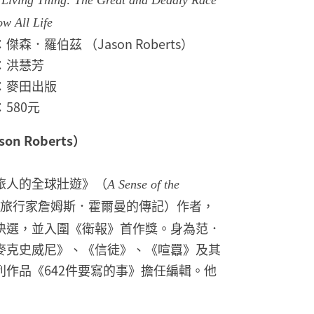
 Living Thing: The Great and Deadly Race
w All Life
傑森．羅伯茲 （Jason Roberts）
：洪慧芳
：麥田出版
580元
n Roberts）
旅人的全球壯遊》（
A Sense of the
人旅行家詹姆斯．霍爾曼的傳記）作者，
決選，並入圍《衛報》首作獎。身為范．
麥克史威尼》、《信徒》、《喧囂》及其
作品《642件要寫的事》擔任編輯。他