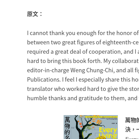
原文：
I cannot thank you enough for the honor of 
between two great figures of eighteenth-cent
required a great deal of cooperation, and I
hard to bring this book forth. My collaborat
editor-in-charge Weng Chung-Chi, and all fig
Publications. I feel I especially share this
translator who worked hard to give the stor
humble thanks and gratitude to them, and t
萬物
決，