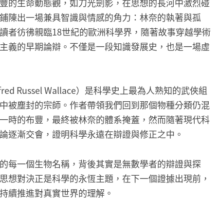
豐的生命動態觀，如刀光劍影，在思想的長河中激烈碰
鋪陳出一場兼具智識與情感的角力：林奈的執著與孤
讀者彷彿親臨18世紀的歐洲科學界，隨著故事穿越學術
主義的早期論辯。不僅是一段知識發展史，也是一場虛
fred Russel Wallace）是科學史上最為人熟知的武俠組
中被塵封的宗師。作者帶領我們回到那個物種分類仍混
一時的布豐，最終被林奈的體系掩蓋，然而隨著現代科
論逐漸交會，證明科學永遠在辯證與修正之中。
的每一個生物名稱，背後其實是無數學者的辯證與探
思想對決正是科學的永恆主題，在下一個證據出現前，
持續推進對真實世界的理解。