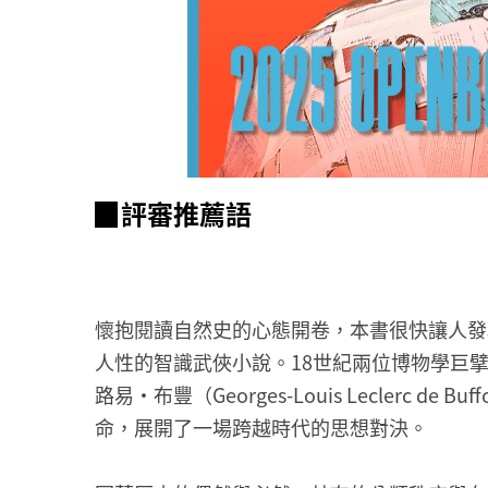
▉評審推薦語
懷抱閱讀自然史的心態開卷，本書很快讓人發
人性的智識武俠小說。18世紀兩位博物學巨擘：瑞典
路易・布豐（Georges-Louis Leclerc
命，展開了一場跨越時代的思想對決。