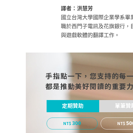
譯者：洪慧芳
國立台灣大學國際企業學系畢
職於西門子電訊及花旗銀行，
與遊戲軟體的翻譯工作。
手指點一下，您支持的每
都是推動美好閱讀的重要
定期贊助
單筆贊
300
50