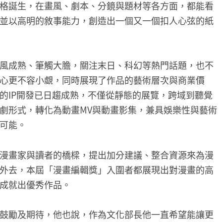
格誕生，在畫風、劇本、分鏡與題材等各方面，都能看
並以高明的敘事能力，創造出一個又一個扣人心弦的紙
風成熟、筆觸大膽，關注末日、科幻等熱門話題，也不
心更不容小覷，同時展現了作品的藝術層次與商業價
的IP開發已日趨成熟，不僅從靜態的展覽，跨域到聽覺
劇形式，轉化為動畫MV與動畫影集，兼具娛樂性與藝術
可能。
漫畫家與讀者的橋樑，提出加分建議、整合資源來為漫
外去，本屆「漫畫編輯獎」入圍者都展現出對漫畫的高
成就出優秀作品。
鼓勵及期待，他也說，作為文化部長他一直希望能讓更