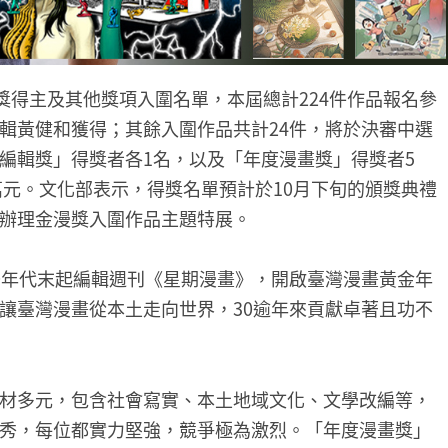
獎得主及其他獎項入圍名單，本屆總計224件作品報名參
輯黃健和獲得；其餘入圍作品共計24件，將於決審中選
編輯獎」得獎者各1名，以及「年度漫畫獎」得獎者5
萬元。文化部表示，得獎名單預計於10月下旬的頒獎典禮
辦理金漫獎入圍作品主題特展。
0年代末起編輯週刊《星期漫畫》，開啟臺灣漫畫黃金年
讓臺灣漫畫從本土走向世界，30逾年來貢獻卓著且功不
材多元，包含社會寫實、本土地域文化、文學改編等，
秀，每位都實力堅強，競爭極為激烈。「年度漫畫獎」