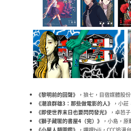
《黎明前的回聲》
，狼七，目宿媒體股份
《潮浪群雄3：那些做電影的人》
，小莊
《即使世界末日也要閃閃發光》
，卓芭子
《獅子藏匿的書屋4（完）》
，小島，原
《小屋人類圖鑑》
，嗶哩bili，CCC追漫