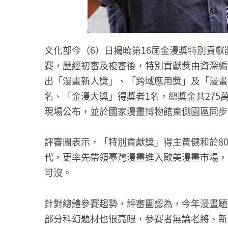
文化部今（6）日揭曉第16屆金漫獎特別貢獻
賽，歷經初審及複審後，特別貢獻獎由資深編
出「漫畫新人獎」、「跨域應用獎」及「漫畫
名、「金漫大獎」得獎者1名，總獎金共275
現場公布，並於國家漫畫博物館東側園區同步
評審團表示，「特別貢獻獎」得主黃健和於8
代，更率先帶領臺灣漫畫進入歐美漫畫市場，
可沒。
針對總體參賽趨勢，評審團認為，今年漫畫題
部分科幻題材也很亮眼，參賽者無論老將、新