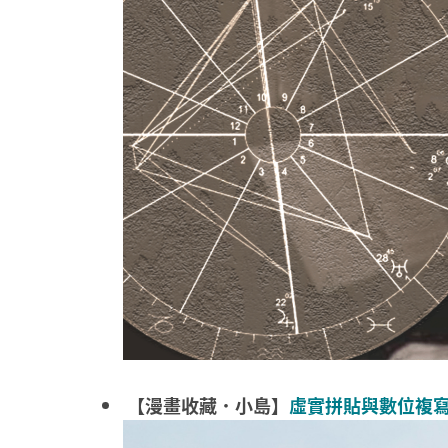
【漫畫收藏．小島】
虛實拼貼與數位複