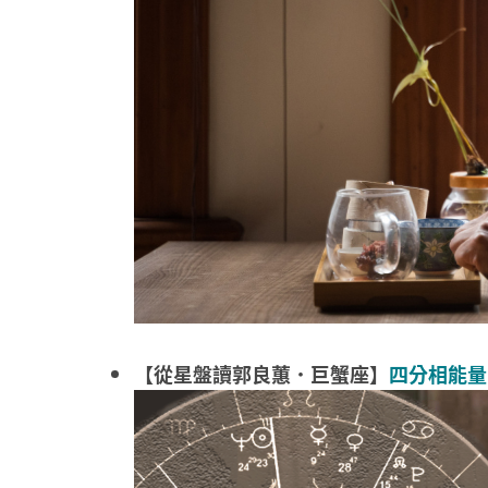
【從星盤讀郭良蕙．巨蟹座】
四分相能量