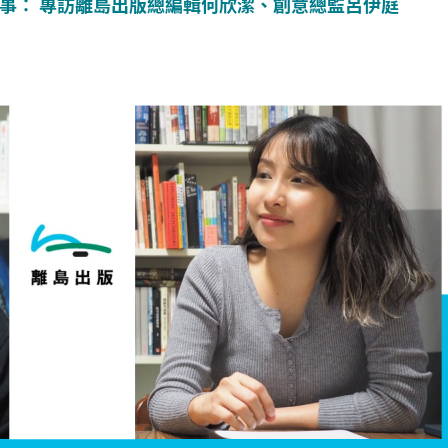
事： 專訪離島出版總編輯何欣潔、創意總監呂伊庭