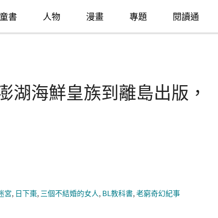
童書
人物
漫畫
專題
閱讀通
0》從澎湖海鮮皇族到離島出版，
迷宮
,
日下棗
,
三個不結婚的女人
,
BL教科書
,
老窮奇幻紀事