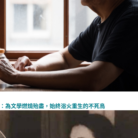
：為文學燃燒殆盡，始終浴火重生的不死鳥