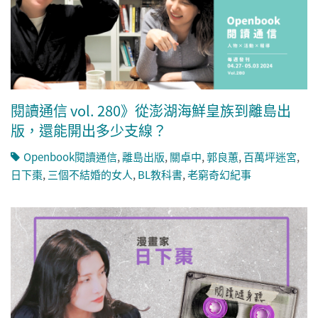
閱讀通信 vol. 280》從澎湖海鮮皇族到離島出
版，還能開出多少支線？
Openbook閱讀通信
,
離島出版
,
關卓中
,
郭良蕙
,
百萬坪迷宮
,
日下棗
,
三個不結婚的女人
,
BL教科書
,
老窮奇幻紀事