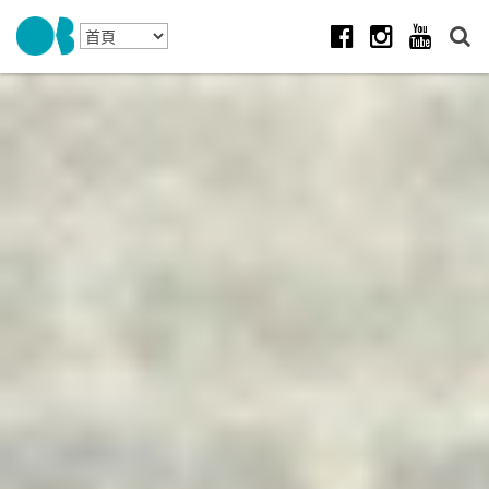
Skip to navigation
移至主內容
Facebook
Instagram
Youtube