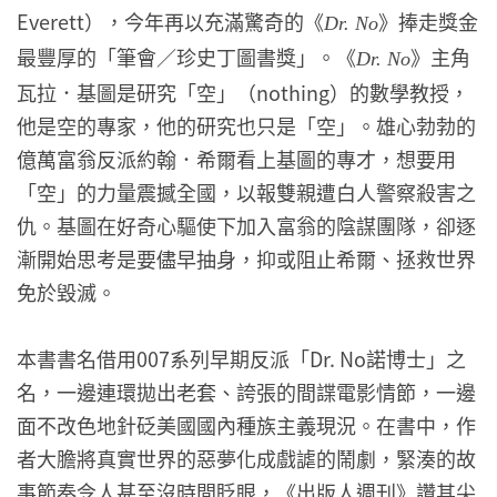
Everett），今年再以充滿驚奇的《
》捧走獎金
Dr. No
最豐厚的「筆會／珍史丁圖書獎」。《
》主角
Dr. No
瓦拉．基圖是研究「空」（nothing）的數學教授，
他是空的專家，他的研究也只是「空」。雄心勃勃的
億萬富翁反派約翰．希爾看上基圖的專才，想要用
「空」的力量震撼全國，以報雙親遭白人警察殺害之
仇。基圖在好奇心驅使下加入富翁的陰謀團隊，卻逐
漸開始思考是要儘早抽身，抑或阻止希爾、拯救世界
免於毀滅。
本書書名借用007系列早期反派「Dr. No諾博士」之
名，一邊連環拋出老套、誇張的間諜電影情節，一邊
面不改色地針砭美國國內種族主義現況。在書中，作
者大膽將真實世界的惡夢化成戲謔的鬧劇，緊湊的故
事節奏令人甚至沒時間眨眼，《出版人週刊》讚其尖