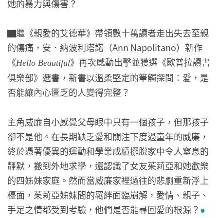
她的暴力與傷害？
▇繼《親愛的艾德華》帶領數十萬讀者走出失去至親
的傷痛，安．納波利塔諾（Ann Napolitano）新作
《
》再次感動出擊並獲選《歐普拉讀書
Hello Beautiful
俱樂部》選書，新書以溫柔堅定的筆觸探問：愛，是
否能讓內心匱乏的人變得完整？
主角威廉自小感覺父母眼中只有一個孩子，但那孩子
卻不是他。在長期缺乏愛和關注下度過童年的威廉，
終於憑著優異的運動和學業成績擺脫家中令人窒息的
靜默，搬到外地求學，還認識了女友茱莉亞和她歡樂
的四姊妹家庭。然而當威廉家裡過往的悲劇重新浮上
檯面，茱莉亞姊妹間的羈絆面臨崩解，愛情、親子、
手足之情都受到考驗，他們是否能尋回愛的根源？
●