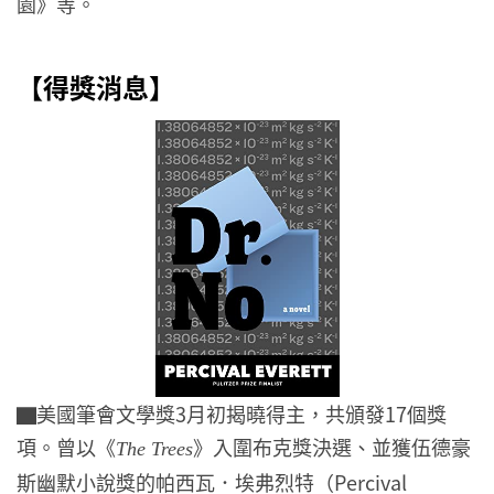
園》等。
【得獎消息】
▇美國筆會文學獎3月初揭曉得主，共頒發17個獎
項。曾以《
》入圍布克獎決選、並獲伍德豪
The Trees
斯幽默小說獎的帕西瓦．埃弗烈特（Percival