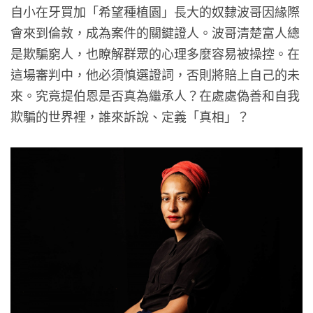
自小在牙買加「希望種植園」長大的奴隸波哥因緣際
會來到倫敦，成為案件的關鍵證人。波哥清楚富人總
是欺騙窮人，也瞭解群眾的心理多麼容易被操控。在
這場審判中，他必須慎選證詞，否則將賠上自己的未
來。究竟提伯恩是否真為繼承人？在處處偽善和自我
欺騙的世界裡，誰來訴說、定義「真相」？