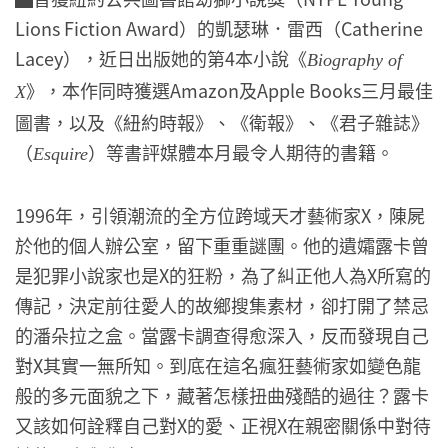
Lions Fiction Award）的凱瑟琳．雷西（Catherine
Lacey），近日出版她的第4本小說《
Biography of
》，本作同時獲選Amazon及Apple Books三月最佳
X
圖書，以及《紐約時報》、《衛報》、《君子雜誌》
（
）等書評媒體本月最令人期待的書籍。
Esquire
1996年，引領潮流的全方位跨域天才藝術家X，陳屍
於他的個人辦公室，留下重重謎團。他的遺孀露卡曾
是犯罪小說家也是X的狂粉，為了糾正他人為X所寫的
傳記，決定前往愛人的故鄉搜集素材，卻打開了禁忌
的潘朵拉之盒。當露卡調查得愈深入，反而發現自己
對X其實一無所知。到底在這名瘋狂藝術家如變色龍
般的多元面貌之下，藏著怎樣扭曲殘酷的過往？露卡
又該如何詮釋自己對X的愛、正視X在親密關係中對待