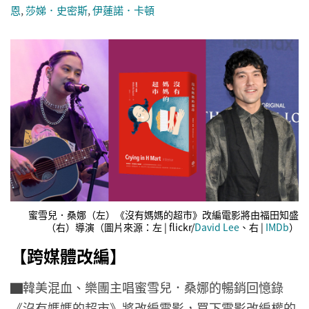
恩
,
莎娣．史密斯
,
伊蓮諾．卡頓
蜜雪兒．桑娜（左）《沒有媽媽的超市》改編電影將由福田知盛
（右）導演（圖片來源：左 | flickr/
David Lee
、右 |
IMDb
）
【跨媒體改編】
▇韓美混血、樂團主唱蜜雪兒．桑娜的暢銷回憶錄
《沒有媽媽的超市》將改編電影，買下電影改編權的