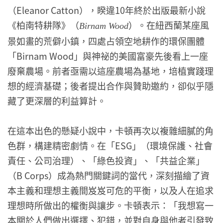
（Eleanor Catton），睽違10年終於出版最新小說
《柏南特耕隊》（
）。在紐西蘭某座風
Birnam Wood
景如畫的荒僻小鎮，四處占領空地耕作的環保團體
「Birnam Wood」與神祕的美國富豪先後看上一座
廢棄農場。前者亟需以這座農場為基地，培植實踐理
想的經濟基礎；後者提出合作與贊助邀約，卻似乎隱
藏了更深層的利益算計。
在這本出色的懸疑小說中，卡頓再次以複雜細膩的角
色群，構建精密劇情。在「ESG」（環境保護、社會
責任、公司治理）、「綠色投資」、「共益企業」
（B Corps）成為熱門關鍵詞的當代，深刻描繪了資
本主義和理想主義間岌岌可危的平衡，以及人在追求
理想時所做出的權衡與讓步。卡頓表示：「我想寫一
本關於人們做出選擇、犯錯，並對自身與他者引發致