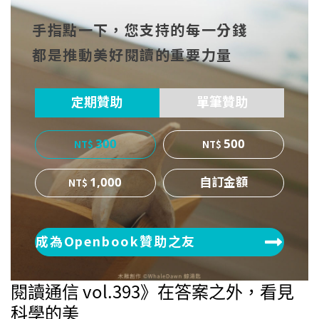
到Fa
到T
到微
手指點一下，您支持的每一分錢
cebo
witt
博
都是推動美好閱讀的重要力量
ok
er
定期贊助
單筆贊助
300
500
1,000
成為Openbook贊助之友
閱讀通信 vol.393》在答案之外，看見
科學的美