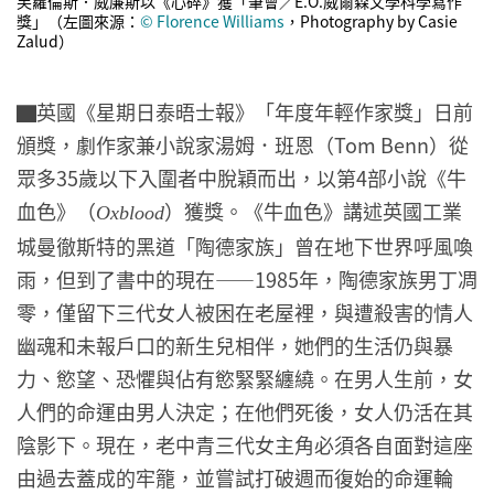
芙蘿倫斯．威廉斯以《心碎》獲「筆會／E.O.威爾森文學科學寫作
獎」（左圖來源：
© Florence Williams
，Photography by Casie
Zalud）
▇英國《星期日泰晤士報》「年度年輕作家獎」日前
頒獎，劇作家兼小說家湯姆．班恩（Tom Benn）從
眾多35歲以下入圍者中脫穎而出，以第4部小說《牛
血色》（
）獲獎。《牛血色》講述英國工業
Oxblood
城曼徹斯特的黑道「陶德家族」曾在地下世界呼風喚
雨，但到了書中的現在——1985年，陶德家族男丁凋
零，僅留下三代女人被困在老屋裡，與遭殺害的情人
幽魂和未報戶口的新生兒相伴，她們的生活仍與暴
力、慾望、恐懼與佔有慾緊緊纏繞。在男人生前，女
人們的命運由男人決定；在他們死後，女人仍活在其
陰影下。現在，老中青三代女主角必須各自面對這座
由過去蓋成的牢籠，並嘗試打破週而復始的命運輪