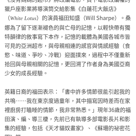
獵戶座影業將導演筒交給影集《白蓮花大飯店》
（
）的演員福田知盛（Will Sharpe）。桑
White Lotus
娜為了留下逐漸褪色的與亡母的記憶，以輕快帶有獨
特韻律的敘事寫下本作，記憶的載體為美國各城市皆
可見的亞洲超市，與母親相連的感官與情感經驗（食
慾、味道、爭吵、冷戰）迎面撲來，過程中不僅重新
拾回與母親相關的記憶，更回溯了作者身為美國亞裔
少女的成長經驗。
英籍日裔的福田表示：「書中許多情節很能引起我的
共鳴⋯⋯我在東京度過童年，其中描寫因時差而在家
裡廚房打瞌睡的情節，我非常熟悉。」現年36歲的福
田演、編、導三棲，先前已有執導多部電影長片和影
集的經驗，包括《天才貓奴畫家》、《蘇珊的祕密花