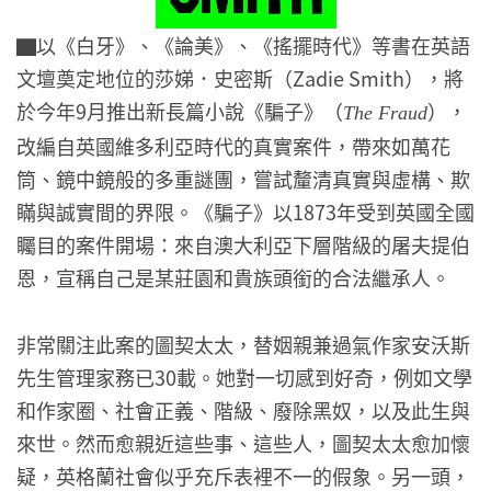
▇以《白牙》、《論美》、《搖擺時代》等書在英語
文壇奠定地位的莎娣．史密斯（Zadie Smith），將
於今年9月推出新長篇小說《騙子》（
），
The Fraud
改編自英國維多利亞時代的真實案件，帶來如萬花
筒、鏡中鏡般的多重謎團，嘗試釐清真實與虛構、欺
瞞與誠實間的界限。《騙子》以1873年受到英國全國
矚目的案件開場：來自澳大利亞下層階級的屠夫提伯
恩，宣稱自己是某莊園和貴族頭銜的合法繼承人。
非常關注此案的圖契太太，替姻親兼過氣作家安沃斯
先生管理家務已30載。她對一切感到好奇，例如文學
和作家圈、社會正義、階級、廢除黑奴，以及此生與
來世。然而愈親近這些事、這些人，圖契太太愈加懷
疑，英格蘭社會似乎充斥表裡不一的假象。另一頭，