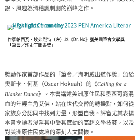
銳、風趣為滑稽諷刺劇的巔峰之作。
作家帕西瓦．埃弗烈特（左）以《Dr. No》獲美國筆會文學獎
「筆會／珍史丁圖書獎」
獎勵作家首部作品的「筆會／海明威出道作獎」頒給
奧斯卡．何基（Oscar Hokeah）的《
Calling for a
》。本書講述美洲原住民和墨西哥裔混
Blanket Dance
血的年輕主角艾佛，站在世代交替的轉捩點，如何從
家族身分認同中找到力量，形塑自我。評審尤其表揚
本書令讀者浸淫其中受其感動的高超文學技藝，以及
對美洲原住民處境的深刻人文關懷。