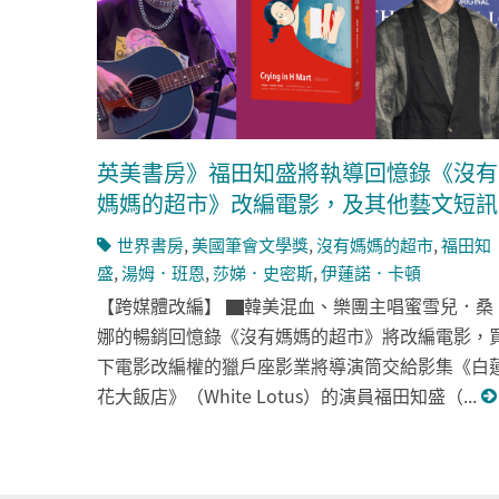
英美書房》福田知盛將執導回憶錄《沒有
媽媽的超市》改編電影，及其他藝文短訊
世界書房
,
美國筆會文學獎
,
沒有媽媽的超市
,
福田知
盛
,
湯姆．班恩
,
莎娣．史密斯
,
伊蓮諾．卡頓
【跨媒體改編】 ▇韓美混血、樂團主唱蜜雪兒．桑
娜的暢銷回憶錄《沒有媽媽的超市》將改編電影，
下電影改編權的獵戶座影業將導演筒交給影集《白
花大飯店》（White Lotus）的演員福田知盛（...