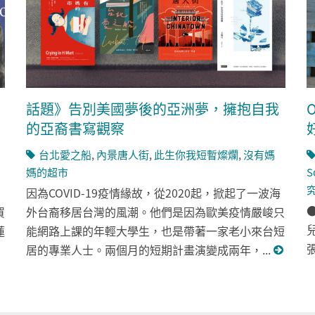
話題》告別美國夢後的亞洲夢，擁抱自我
的亞裔書寫觀察
台北愛之船
,
內景唐人街
,
此生你我短暫燦爛
,
沒有媽
媽的超市
S
因為COVID-19疫情緣故，從2020起，掀起了一波海
●
買
外台裔移居台灣的風潮。他們是因為歐美疫情嚴峻只
兒
蓮
能網路上課的年輕大學生，也是帶著一家老小來台短
張
居的專業人士。兩個月的短期計畫演變成兩年，...