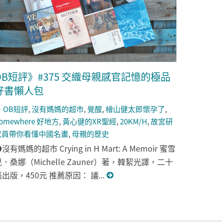
OB短評》#375 交織母親感官記憶的極品
好書懶人包
OB短評
,
沒有媽媽的超市
,
覺醒
,
檜山健太郎懷孕了
,
omewhere 好地方
,
黃心健的XR聖經
,
20KM/H
,
故宮研
究員帶你看懂中國名畫
,
母親的歷史
沒有媽媽的超市 Crying in H Mart: A Memoir 蜜雪
．桑娜（Michelle Zauner）著，韓絜光譯，二十
出版，450元 推薦原因： 議...