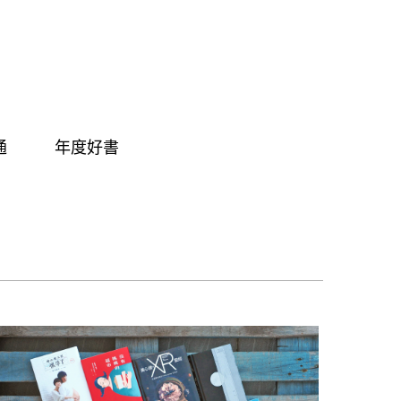
通
年度好書