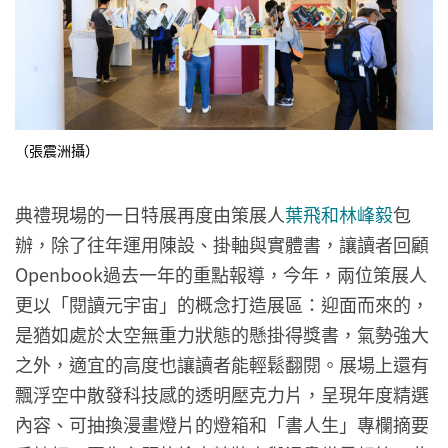
（張震洲攝）
典禮現場的一日特展再度由策展人
葉飛和林峰毅
包
辦，除了往年運用陳設、掛軸與實體書，讓讀者回顧
Openbook過去一年的重點報導，今年，兩位策展人
更以「閱讀元宇宙」的概念打造展區：迎面而來的，
是猶如處於太空無重力狀態的懸掛得獎書，氣勢強大
之外，適宜的高度也讓讀者能輕鬆翻閱。展場上還有
飄浮空中散發科技感的透明壓克力片，呈現年度精選
內容、可抽換漫畫燈片的燈箱和「書人生」專欄摘要