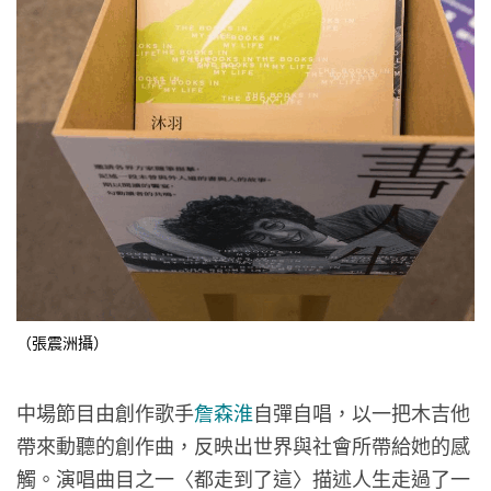
（張震洲攝）
中場節目由創作歌手
詹森淮
自彈自唱，以一把木吉他
帶來動聽的創作曲，反映出世界與社會所帶給她的感
觸。演唱曲目之一〈都走到了這〉描述人生走過了一