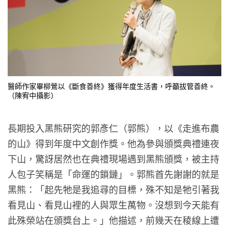
醫師作家畢柳鶯以《斷食善終》獲得年度生活書，呼籲拔管善終。
（陳宥中攝影）
長期投入黑熊研究的郭彥仁（郭熊），以《走進布農
的山》得到年度中文創作獎。他為參與頒獎典禮連夜
下山，驚訝居然也在典禮現場遇到黑熊頒獎，被主持
人包子笑稱是「命運的鎖鏈」。郭熊首先謝謝的就是
黑熊：「起先牠是我追尋的目標，殊不知是牠引著我
看見山、看見山裡的人與眾生萬物。沒想到今天能有
此殊榮站在頒獎台上。」他描述，前幾天在稜線上遭