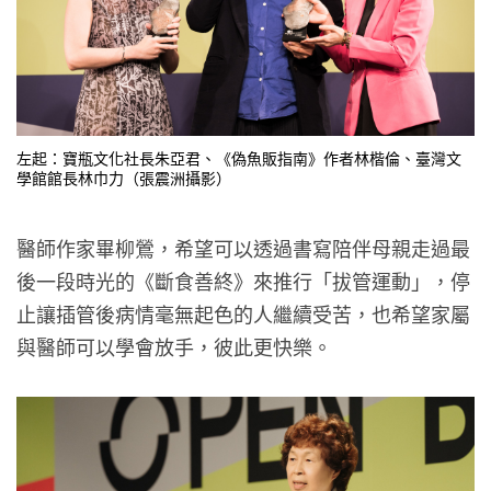
左起：寶瓶文化社長朱亞君、《偽魚販指南》作者林楷倫、臺灣文
學館館長林巾力（張震洲攝影）
​醫師作家畢柳鶯，希望可以透過書寫陪伴母親走過最
後一段時光的《斷食善終》來推行「拔管運動」，停
止讓插管後病情毫無起色的人繼續受苦，也希望家屬
與醫師可以學會放手，彼此更快樂。