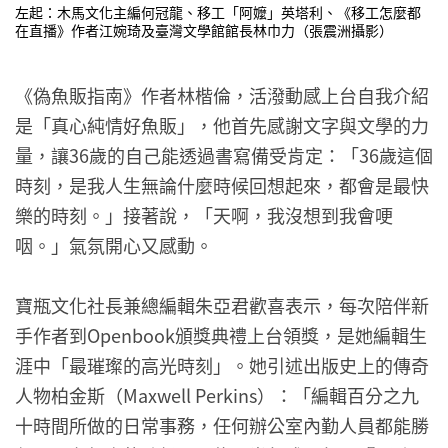
左起：木馬文化主編何冠龍、移工「阿嬤」英塔利、《移工怎麼都
在直播》作者江婉琦及臺灣文學館館長林巾力（張震洲攝影）
《偽魚販指南》作者林楷倫，活潑動感上台自我介紹
是「真心純情好魚販」，他首先感謝文字與文學的力
量，讓36歲的自己能透過書寫備受肯定：「36歲這個
時刻，是我人生無論什麼時候回想起來，都會是最快
樂的時刻。」接著說，「天啊，我沒想到我會哽
咽。」氣氛開心又感動。
寶瓶文化社長兼總編輯朱亞君歡喜表示，每次陪伴新
手作者到Openbook頒獎典禮上台領獎，是她編輯生
涯中「最璀璨的高光時刻」。她引述出版史上的傳奇
人物柏金斯（Maxwell Perkins）：「編輯百分之九
十時間所做的日常事務，任何辦公室內勤人員都能勝