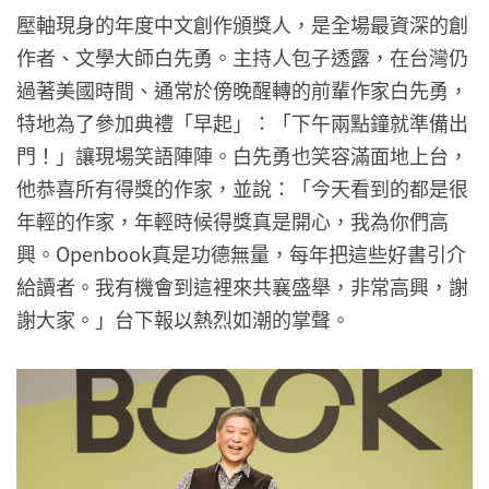
壓軸現身的年度中文創作頒獎人，是全場最資深的創
作者、文學大師白先勇。主持人包子透露，在台灣仍
過著美國時間、通常於傍晚醒轉的前輩作家白先勇，
特地為了參加典禮「早起」：「下午兩點鐘就準備出
門！」讓現場笑語陣陣。白先勇也笑容滿面地上台，
他恭喜所有得獎的作家，並說：「今天看到的都是很
年輕的作家，年輕時候得獎真是開心，我為你們高
興。Openbook真是功德無量，每年把這些好書引介
給讀者。我有機會到這裡來共襄盛舉，非常高興，謝
謝大家。」台下報以熱烈如潮的掌聲。