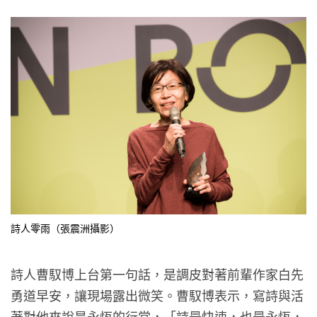
詩人零雨（張震洲攝影）
詩人曹馭博上台第一句話，是調皮對著前輩作家白先
勇道早安，讓現場露出微笑。曹馭博表示，寫詩與活
著對他來說是永恆的行當，「詩最快速，也最永恆，