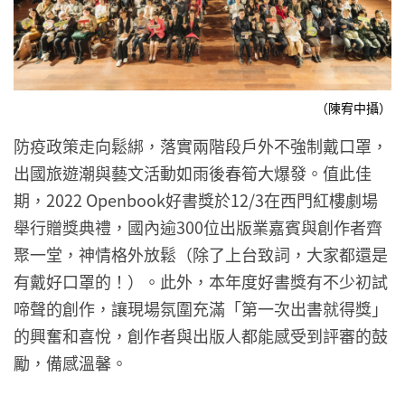
（陳宥中攝）
防疫政策走向鬆綁，落實兩階段戶外不強制戴口罩，
出國旅遊潮與藝文活動如雨後春筍大爆發。值此佳
期，2022 Openbook好書獎於12/3在西門紅樓劇場
舉行贈獎典禮，國內逾300位出版業嘉賓與創作者齊
聚一堂，神情格外放鬆（除了上台致詞，大家都還是
有戴好口罩的！）。此外，本年度好書獎有不少初試
啼聲的創作，讓現場氛圍充滿「第一次出書就得獎」
的興奮和喜悅，創作者與出版人都能感受到評審的鼓
勵，備感溫馨。