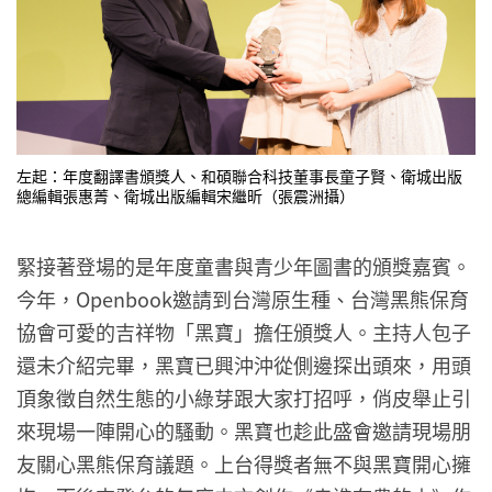
左起：年度翻譯書頒獎人、和碩聯合科技董事長童子賢、衛城出版
總編輯張惠菁、衛城出版編輯宋繼昕（張震洲攝）
緊接著登場的是年度童書與青少年圖書的頒獎嘉賓。
今年，Openbook邀請到台灣原生種、台灣黑熊保育
協會可愛的吉祥物「黑寶」擔任頒獎人。主持人包子
還未介紹完畢，黑寶已興沖沖從側邊探出頭來，用頭
頂象徵自然生態的小綠芽跟大家打招呼，俏皮舉止引
來現場一陣開心的騷動。黑寶也趁此盛會邀請現場朋
友關心黑熊保育議題。上台得獎者無不與黑寶開心擁