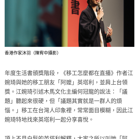
香港作家沐羽（陳宥中攝影）
年度生活書頒獎階段，《移工怎麼都在直播》作者江
婉琦與她的移工朋友「阿嬤」英塔利，並肩上台領
獎。江婉琦引述木馬文化主編何冠龍的說法：「議
題」聽起來很硬，但「議題其實就是一群人的煩
惱。」移工在台灣人印象裡，常常面目模糊，因此江
婉琦特地找來英塔利一起分享喜悅。
頂上不見白髮的英塔利解釋，大家之所以叫她「阿