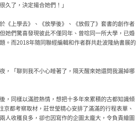
很久了，決定撮合她們！」
於《上學去》、《放學後》、《放假了》套書的創作者
但她們驚喜發現彼此不僅同年、曾唸同一所大學，已婚
題。而2018年隨同聯經編輯和作者群共赴波隆納書展的
夜，「聊到我不小心睡著了，隔天醒來她還問我漏掉哪
後，同樣以滿腔熱情，想把十多年來累積的古都知識傾
前往京都考察取材，莊世瑩精心安排了滿滿的行程表單、
兩人收穫良多，卻也因寫作的企圖太龐大，令負責繪圖