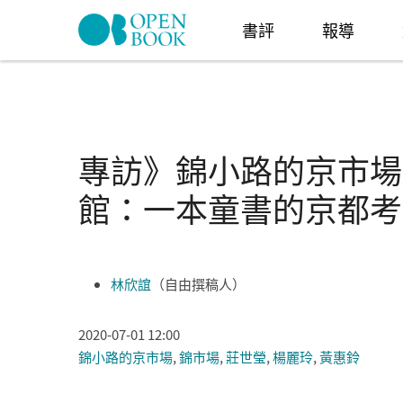
Skip to navigation
移至主內容
書評
報導
專訪》錦小路的京市場
館：一本童書的京都考
林欣誼
（自由撰稿人）
2020-07-01 12:00
錦小路的京市場
,
錦市場
,
莊世瑩
,
楊麗玲
,
黃惠鈴