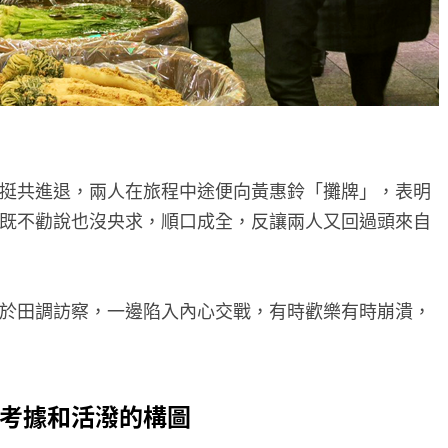
挺共進退，兩人在旅程中途便向黃惠鈴「攤牌」，表明
既不勸說也沒央求，順口成全，反讓兩人又回過頭來自
於田調訪察，一邊陷入內心交戰，有時歡樂有時崩潰，
考據和活潑的構圖