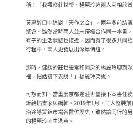
稱：「我觀察莊世瑩、楊麗玲這兩人互相欣賞
黃惠鈴口中這對「天作之合」，兩年多前結識
聚會。雖然當時兩人並未搭檔合作同一本書，
有子的生活狀態也接近，因而有了很多共同話
行程中，兩人更發展出深厚情誼。
那時，健談的莊世瑩常和同房的楊麗玲聊到深
裡，把話接下去說！」楊麗玲笑說。
可想而知，當重度京都迷莊世瑩接下本書任務
訴給插畫家與編輯。2019年1月，三人整裝
沿途導覽錦市場各攤位歷史，雖然讓同行的另
的楊麗玲萌生退意。