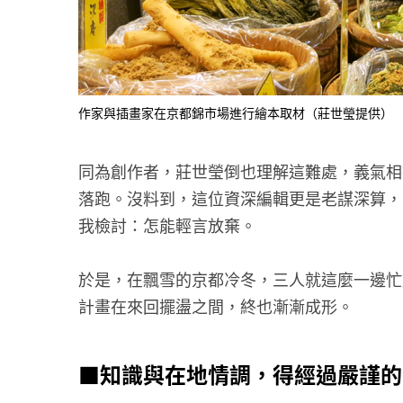
作家與插畫家在京都錦市場進行繪本取材（莊世瑩提供）
同為創作者，莊世瑩倒也理解這難處，義氣相
落跑。沒料到，這位資深編輯更是老謀深算，
我檢討：怎能輕言放棄。
於是，在飄雪的京都冷冬，三人就這麼一邊忙
計畫在來回擺盪之間，終也漸漸成形。
■知識與在地情調，得經過嚴謹的