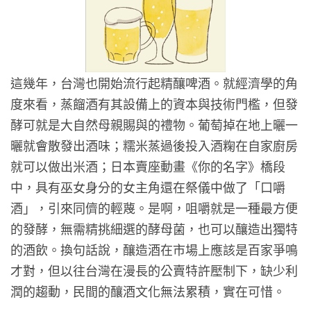
這幾年，台灣也開始流行起精釀啤酒。就經濟學的角
度來看，蒸餾酒有其設備上的資本與技術門檻，但發
酵可就是大自然母親賜與的禮物。葡萄掉在地上曬一
曬就會散發出酒味；糯米蒸過後投入酒粷在自家廚房
就可以做出米酒；日本賣座動畫《你的名字》橋段
中，具有巫女身分的女主角還在祭儀中做了「口嚼
酒」，引來同儕的輕蔑。是啊，咀嚼就是一種最方便
的發酵，無需精挑細選的酵母菌，也可以釀造出獨特
的酒飲。換句話說，釀造酒在市場上應該是百家爭鳴
才對，但以往台灣在漫長的公賣特許壓制下，缺少利
潤的趨動，民間的釀酒文化無法累積，實在可惜。