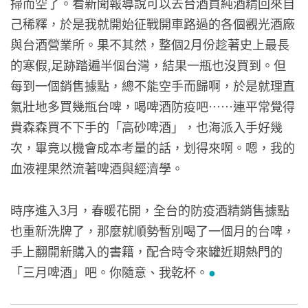
掃而空了。看新聞報導說可以去台酒買純酒精回來自
己稀釋，於是我就開始征戰開車路過的各個觀光酒廠
與台酒營業所。果不其然，整個2月份趁著史上最長
的寒假,足跡踏遍半個台灣，結果一瓶也沒買到。但
每到一個銷售據點，總不能空手而歸啊，於是就理直
氣壯地多買幾瓶台啤，喝啤酒防疫吧……連平常覺得
貴森森買不下手的「高砂啤酒」，也海派入手好幾
次，畢竟以機會成本考量的話，划得來啊。嗯，我的
血液裡果然流著啤酒與經濟學。
時序進入3月，春暖花開，全台的防疫酒精銷售據點
也重新洗牌了，那麼就順勢暫別喝了一個月的台啤，
手上翻開新購入的書籍，配合時令來罐近期熱門的
「三月啤酒」吧。你隨意、我乾杯。
●