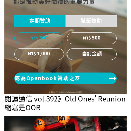
都是推動美好閱讀的重要力量
ok
er
定期贊助
單筆贊助
300
500
1,000
成為Openbook贊助之友
閱讀通信 vol.392》Old Ones' Reunion
縮寫是OOR