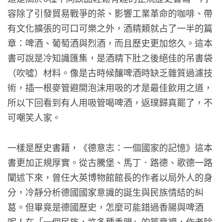
容除了引發貿易戰爭的茶、影響工業革命的咖啡、帶
有文化擴張的可口可樂之外，酒精類就占了一半的篇
章：啤酒、葡萄酒與烈酒，而且歷史更加悠久。這本
書可說是冷知識匯集，是酒精下肚之後絕佳的吊書袋
（吹噓）材料。像是古時候釀啤酒時缺乏雜質過濾技
術，插一根麥管避開泡沫用吸的才是最佳飲用之道，
所以下回看到有人用吸管喝啤酒，返璞歸真罷了，不
可嘲笑人家。
一樣是歷史書籍，《德意志：一個國家的記憶》這本
書更加正規厚實。從古騰堡、馬丁．路德、歌德一路
闡述下來，曾任大英博物館館長的作者以局外人的身
分，冷靜分析德國國家意識的誕生與民族情結的糾
葛。但畢竟是德國歷史，怎麼可能錯過香腸與啤酒
呢！在「一個民族，許多種香腸」的篇章裡，作者除