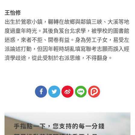
王怡修
出生於鶯歌小鎮，輾轉在故鄉與鄰鎮三峽、大溪等地
度過童年時光。其後負笈台北求學，被學校的圖書館
迷惑，來者不拒、開卷有益。身為勞工子女，易受左
派論述打動，但因年輕時胡亂填寫聯考志願而誤入經
濟學歧途，從此受制於右派思維，不得翻身。
分享
分享
分享
到Fa
到T
到微
手指點一下，您支持的每一分錢
cebo
witt
博