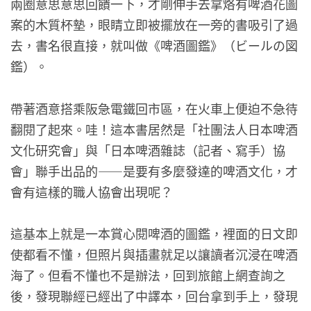
兩圈意思意思回饋一下，才剛伸手去拿烙有啤酒花圖
案的木質杯墊，眼睛立即被擺放在一旁的書吸引了過
去，書名很直接，就叫做《啤酒圖鑑》（ビールの図
鑑）。
帶著酒意搭乘阪急電鐵回市區，在火車上便迫不急待
翻閱了起來。哇！這本書居然是「社團法人日本啤酒
文化研究會」與「日本啤酒雜誌（記者、寫手）協
會」聯手出品的——是要有多麼發達的啤酒文化，才
會有這樣的職人協會出現呢？
這基本上就是一本賞心閱啤酒的圖鑑，裡面的日文即
使都看不懂，但照片與插畫就足以讓讀者沉浸在啤酒
海了。但看不懂也不是辦法，回到旅館上網查詢之
後，發現聯經已經出了中譯本，回台拿到手上，發現