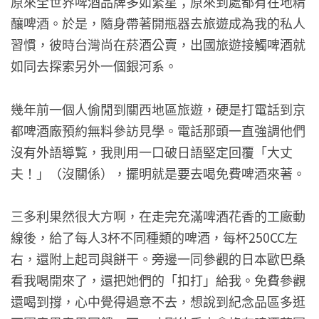
原來全世界啤酒品牌多如繁星；原來到處都有在地精
釀啤酒。於是，隨身帶著開瓶器去旅遊成為我的私人
習慣，彼時台灣尚在菸酒公賣，出國旅遊接觸啤酒就
如同去探索另外一個銀河系。
幾年前一個人偷閒到關西地區旅遊，硬是打電話到京
都啤酒廠預約無料參訪見學。電話那頭一直強調他們
沒有外語導覧，我則用一口破日語堅定回覆「大丈
夫！」（沒關係），擺明就是要去喝免費啤酒來著。
三多利果然很大方啊，在走完充滿啤酒花香的工廠動
線後，給了每人3杯不同種類的啤酒，每杯250CC左
右，還附上起司與餅干。旁邊一同參觀的日本歐巴桑
看我喝開來了，還把她們的「扣打」給我。免費參觀
還喝到撐，心中覺得過意不去，想說到紀念品區多逛