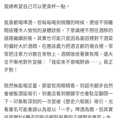
我總希望自己可以更貪杯一點。
我喜歡喝啤酒，但每每喝到微醺的時候，便捨不得離
開這種令人愉悅的身體狀態，下意識裡不想往酒醉的
道路繼續前進。其實也可能只是因為基因裡對下酒菜
的偏好大於酒精，在應該盡力把酒言歡的場合裡，常
常把注意力分散在食物上，酒精吸收著實有限，還大
言不慚地對外宣稱：「我從來不曾喝醉過……」真正
歹勢！
既然無能喝足量，那麼就用眼睛看。到超市腳步自然
會被販酒區吸引，到書店看到關鍵字也會駐足翻閱一
下。印象較深刻的一次是被《歷史六瓶裝》吸引，光
看書名可能會誤以為是以「一手」啤酒為題，但其實
這是關於6種不同飲品輕鬆有趣的正規歷史書寫。內