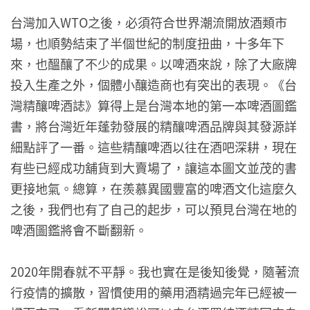
台灣加入WTO之後，必須符合世界潮流開放酒類市
場，也順勢結束了半個世紀的制度扭曲，十多年下
來，也醞釀了不少的成果。以啤酒來說，除了大廠牌
投入生產之外，個體小釀造商也有突出的表現。《台
灣精釀啤酒誌》算得上是台灣本地的第一本啤酒圖鑑
書，將台灣近年蓬勃發展的精釀啤酒品牌與其發源詳
細點評了一番。這些精釀啤酒以往在酒吧深耕，現在
有些已經成功舖貨到大賣場了，讓這本圖文並茂的書
更接地氣。總算，在羨慕異國豐富的啤酒文化這麼久
之後，我們也有了自己的起步，可以預見台灣在地的
啤酒圖鑑將會不斷翻新。
2020年開春就不平靜。我也實在是後知後覺，隨著流
行疫情的擴散，習慣使用的藥用酒精過完年已經被一