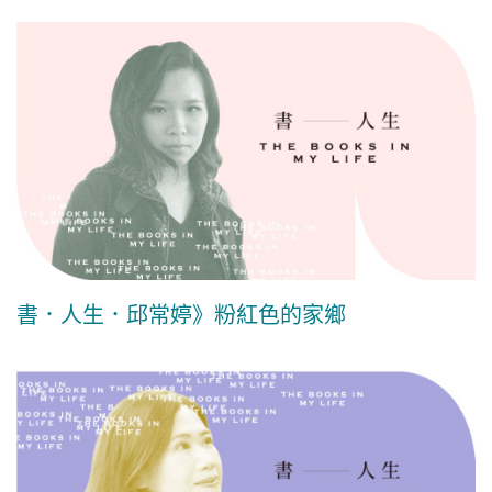
書．人生．邱常婷》粉紅色的家鄉