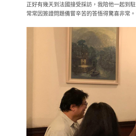
正好有幾天到法國接受採訪，我陪他一起到駐
常常因簽證問題備嘗辛苦的答悟得驚喜非常。