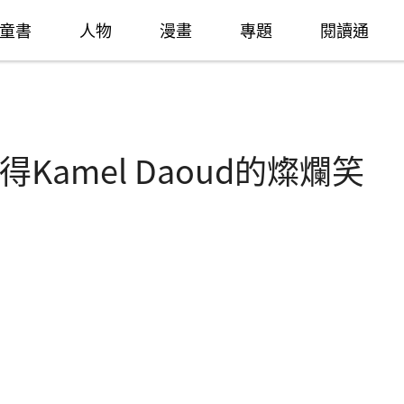
童書
人物
漫畫
專題
閱讀通
amel Daoud的燦爛笑