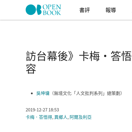
Skip to navigation
移至主內容
書評
報導
訪台幕後》卡梅·答悟得K
容
吳坤墉
（無境文化「人文批判系列」總策劃）
2019-12-27 18:53
卡梅．答悟得
,
異鄉人
,
阿爾及利亞