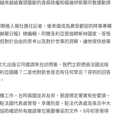
越來越被寡頭壟斷的貪腐政權和極端伊斯蘭宗教運動擠
戰初期進入報社擔任記者，後來還成為廣受歡迎的時事專欄
赫蘭日報》總編輯。阿爾及利亞是個穆斯林國家，答悟
但對於自由的思考以及對於世事的洞察，讓他很快放棄
文化出版公司邀請來台訪問後，我們立即透過法國出版
利亞國籍？二是他對飲食是否有任何禁忌？得到的回答
。
備工作。台阿兩國並非友邦，簽證規定著實有些繁瑣。
駐法國代表處簽發。幸運的是，駐法代表處及吳志中大
協助確認所有邀請單位需要備妥的文件。9月初答悟得