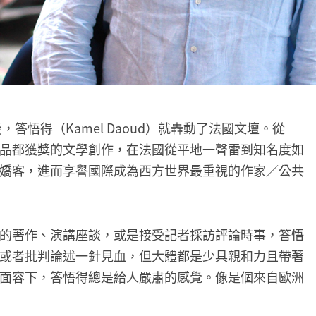
答悟得（Kamel Daoud）就轟動了法國文壇。從
每部作品都獲獎的文學創作，在法國從平地一聲雷到知名度如
嬌客，進而享譽國際成為西方世界最重視的作家／公共
的著作、演講座談，或是接受記者採訪評論時事，答悟
或者批判論述一針見血，但大體都是少具親和力且帶著
面容下，答悟得總是給人嚴肅的感覺。像是個來自歐洲