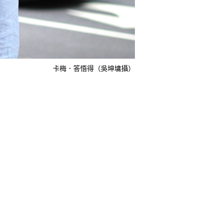
卡梅．答悟得（吳坤墉攝）