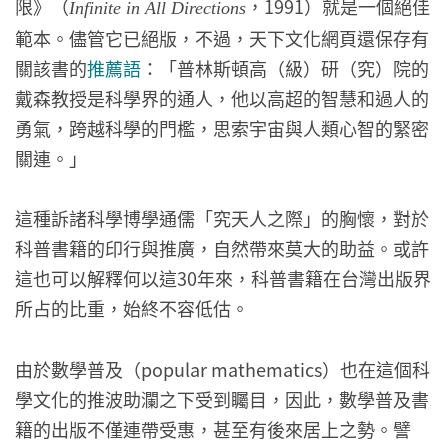
限》（
，1991）就是一個絕佳
Infinite in All Directions
範本。儘管它已絕版，不過，天下文化網頁還保存有
關該書的
推薦語
：「普林斯頓高（級）研（究）院的
戴森教授是科學界的通人，他以高超的智慧和過人的
勇氣，跨越科學的門檻，思索宇宙與人類心智的緊密
關連。」
這種訴諸科學博學通儒「究天人之際」的胸懷，對於
科普書籍的印行與推廣，自然帶來莫大的助益。或許
這也可以解釋何以這30年來，科普書籍在台灣出版界
所占的比重，始終不容低估。
由於數學普及（popular mathematics）也在這個科
學文化的推波助瀾之下受到矚目，因此，數學普及書
籍的出版不僅連帶受惠，甚至有後來居上之勢。譬