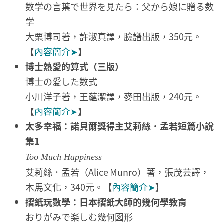
数学の言葉で世界を見たら：父から娘に贈る数
学
大栗博司著，許淑真譯，臉譜出版，350元。
【
內容簡介➤
】
博士熱愛的算式（三版）
博士の愛した数式
小川洋子著，王蘊潔譯，麥田出版，240元。
【
內容簡介➤
】
太多幸福：諾貝爾獎得主艾莉絲．孟若短篇小說
集1
Too Much Happiness
艾莉絲．孟若（Alice Munro）著，張茂芸譯，
木馬文化，340元。【
內容簡介➤
】
摺紙玩數學：日本摺紙大師的幾何學教育
おりがみで楽しむ幾何図形