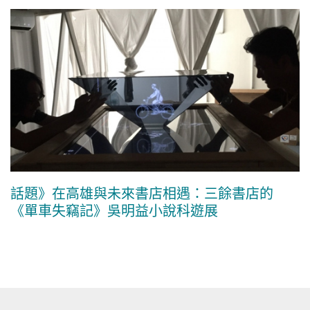
話題》在高雄與未來書店相遇：三餘書店的
《單車失竊記》吳明益小說科遊展