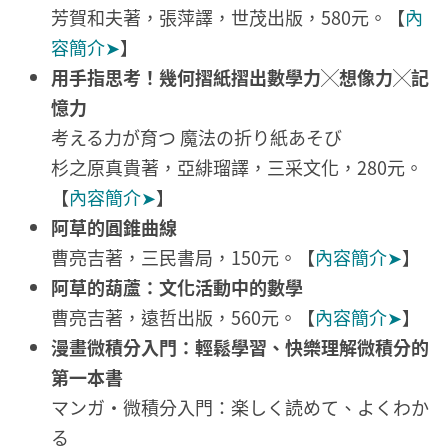
芳賀和夫著，張萍譯，世茂出版，580元。【
內
容簡介➤
】
用手指思考！幾何摺紙摺出數學力╳想像力╳記
憶力
考える力が育つ 魔法の折り紙あそび
杉之原真貴著，亞緋瑠譯，三采文化，280元。
【
內容簡介➤
】
阿草的圓錐曲線
曹亮吉著，三民書局，150元。【
內容簡介➤
】
阿草的葫蘆：文化活動中的數學
曹亮吉著，遠哲出版，560元。【
內容簡介➤
】
漫畫微積分入門：輕鬆學習、快樂理解微積分的
第一本書
マンガ・微積分入門：楽しく読めて、よくわか
る