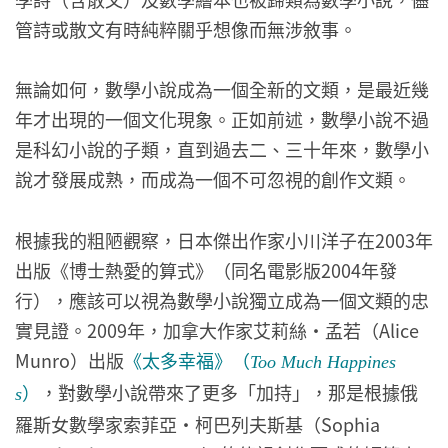
管詩或散文有時純粹關乎想像而無涉敘事。
無論如何，數學小說成為一個全新的文類，是最近幾
年才出現的一個文化現象。正如前述，數學小說不過
是科幻小說的子類，直到過去二、三十年來，數學小
說才發展成熟，而成為一個不可忽視的創作文類。
根據我的粗陋觀察，日本傑出作家小川洋子在2003年
出版《博士熱愛的算式》（同名電影版2004年發
行），應該可以視為數學小說獨立成為一個文類的忠
實見證。2009年，加拿大作家艾莉絲・孟若（Alice
Munro）出版
《太多幸福》（
Too Much Happines
）
，對數學小說帶來了更多「加持」，那是根據俄
s
羅斯女數學家索菲亞・柯巴列夫斯基（Sophia