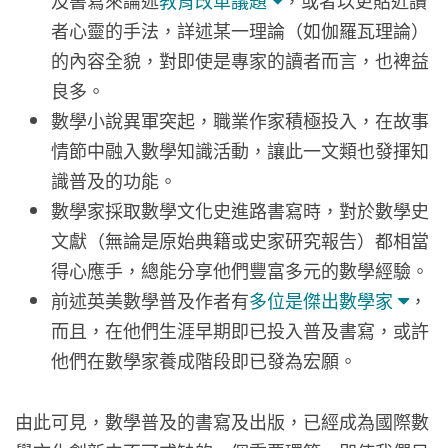
及書寫來論述
教育改革議題
，或者以更貼近讀
者心靈的手法，詳述某一理論（如伽羅瓦理論）
的內容全貌，對即使是專家的讀者而言，也裨益
良多。
數學小說異軍突起，職業作家積極投入，在故事
情節中融入數學知識活動，讓此一文類也發揮知
識普及的功能。
數學家採取數學文化史進路書寫時，對於數學史
文獻（無論是原始典籍或史家研究報告）都相當
得心應手，總能分享他們豐富多元的數學經驗。
前述英美數學普及作者有
多位是傑出數學家
，
而且，在他們生涯早期即已投入普及書寫，或許
他們在數學家養成階段即已發為宏願。
由此可見，數學普及的書寫及出版，已經成為國際數