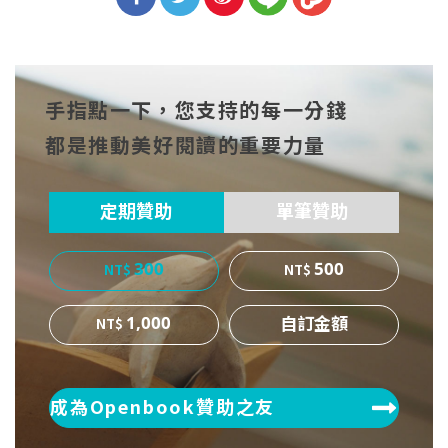
分享
分享
分享
到Fa
到T
到微
手指點一下，您支持的每一分錢
cebo
witt
博
都是推動美好閱讀的重要力量
ok
er
定期贊助
單筆贊助
300
500
1,000
成為Openbook贊助之友