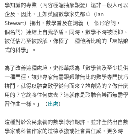
學知識的專業（內容極端抽象艱澀）遠非一般人可以
企及，因此，正如英國數學家史都華（Ian
Stewart）指出，數學普及在詞義（一個形容詞，一
個名詞）連結上自我矛盾。同時，數學不時被貶抑、
被低估乃至被誤解，像極了一種他所比喻的「灰姑娘
式的科學」。
為了改善這種處境，史都華認為「數學普及至少提供
一種門徑，讓非專家無需跟艱難無比的數學專門技巧
拼鬥，就得以體會數學從何而來？誰創造的？做什麼
用的？它終將往何處去？這就像是聆聽音樂而無需學
習作曲一樣。」（
出處
）
這種對於公民素養的數學博雅期許，並非全然出自數
學家或科普作家的道德承擔或社會責任感，更多時