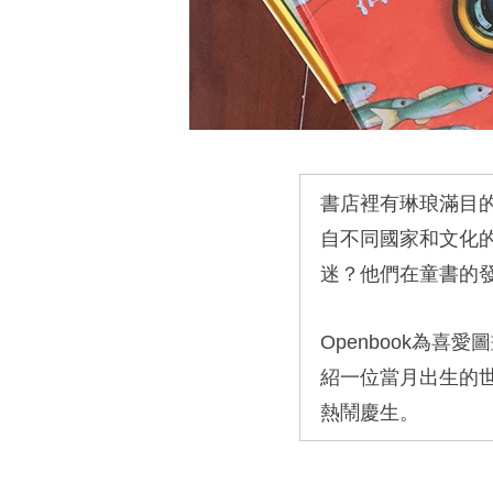
書店裡有琳琅滿目
自不同國家和文化
迷？他們在童書的
Openbook
為喜愛圖
紹一位當月出生的
熱鬧慶生。