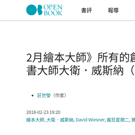
Skip to navigation
移至主內容
書評
報導
2月繪本大師》所有的
書大師大衛．威斯納（Dav
莊世瑩
（作家）
2018-02-23 19:20
繪本大師
,
大衛．威斯納
,
David Wiesner
,
瘋狂星期二
,