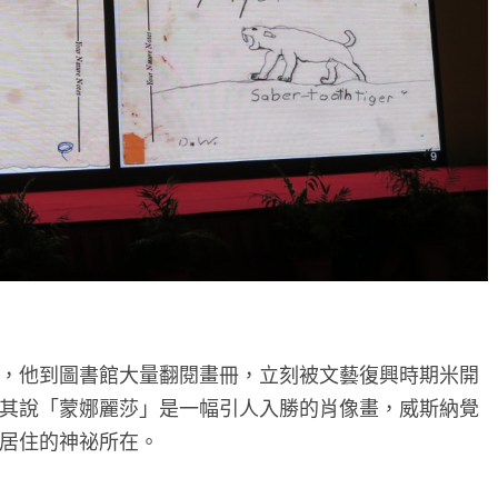
，他到圖書館大量翻閱畫冊，立刻被文藝復興時期米開
其說「蒙娜麗莎」是一幅引人入勝的肖像畫，威斯納覺
居住的神祕所在。