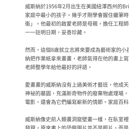
威斯納於1956年2月出生在美國紐澤西州的Br
家庭中最小的孩子。幾乎才剛學會握住蠟筆時
衛」。他最初的啟蒙老師是母親，擔任工程師
一一註明日期，妥善珍藏。
然而，這個8歲就立志將來要成為藝術家的小
納把作業紙拿來畫畫，老師氣得在他的畫上寫
老師整學年給他最好的評語。
愛畫畫的威斯納沒有上過美術才藝班，他成天
神祕的墓園，充滿新奇物件的廢棄物處理場，
電影，還會為它們編寫嶄新的情節。家庭百科
威斯納像史前人類畫洞窟壁畫一樣，在臥室裡
發現，原來書上的恐龍圖片並不是照片，而是由藝術