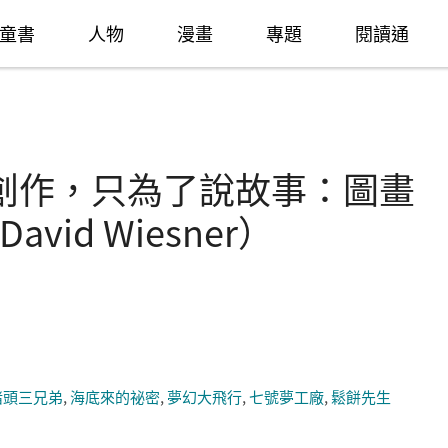
童書
人物
漫畫
專題
閱讀通
創作，只為了說故事：圖畫
id Wiesner）
豬頭三兄弟
,
海底來的祕密
,
夢幻大飛行
,
七號夢工廠
,
鬆餅先生