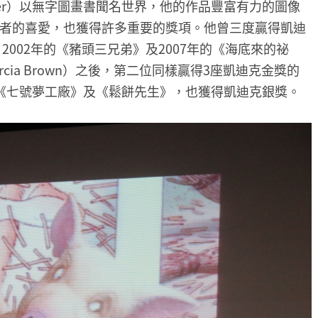
sner）以無字圖畫書聞名世界，他的作品豐富有力的圖像
者的喜愛，也獲得許多重要的獎項。他曾三度贏得凱迪
2002年的《豬頭三兄弟》及2007年的《海底來的祕
ia Brown）之後，第二位同樣贏得3座凱迪克金獎的
《七號夢工廠》及《鬆餅先生》，也獲得凱迪克銀獎。