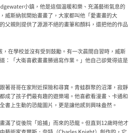
idgewater小鎮，他是這個溫暖和樂、充滿藝術氣息的
，威斯納就開始畫畫了，大家都叫他「愛畫畫的大
的父親則提供了源源不絕的畫筆和顏料，還把他的作品
孩，在學校並沒有受到鼓勵。有一次晨間自習時，威斯
道：「大衛喜歡畫畫勝過寫作業。」他自己卻覺得這是
跟著哥哥在家附近探險和尋寶。青蛙群聚的沼澤，寂靜
都成了孩子們最有趣的遊樂場。他喜歡看漫畫、卡通和
全書上生動的恐龍圖片，更是讓他感到興味盎然。
畫滿了從後院「追捕」而來的恐龍。但直到12歲時他才
家查爾斯．奈特（Charles Knight）創作的，它