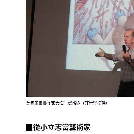
美國圖畫書作家大衛．威斯納（莊世瑩提供）
▉從小立志當藝術家