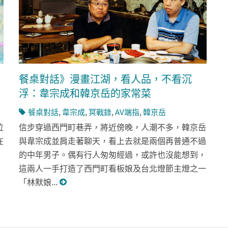
餐桌對話》漫畫江湖，看人品，不看沉
浮：韋宗成和韓京岳的家常菜
餐桌對話
,
韋宗成
,
冥戰錄
,
AV端指
,
韓京岳
位
信步穿過西門町巷弄，將近傍晚，人潮不多，韓京岳
在
與韋宗成並肩走著聊天，看上去就是兩個再普通不過
的中年男子。偶有行人匆匆經過，或許也沒能想到，
這兩人一手打造了西門町看板娘及台北燈節主燈之一
「林默娘...